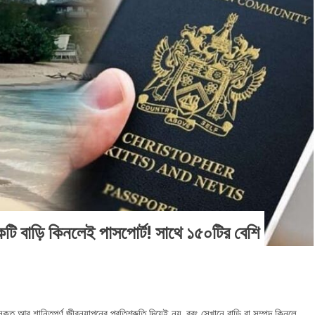
র একটি বাড়ি কিনলেই পাসপোর্ট! সাথে ১৫০টির বেশি
সৈকত আর শান্তিপূর্ণ জীবনযাপনের প্রতিশ্রুতি দিয়েই নয়, বরং সেখানে বাড়ি বা সম্পদ কিনলে