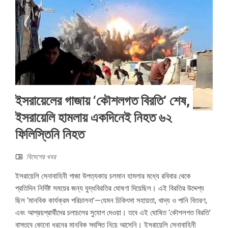
ইসরায়েলের গাজায় ‘কৌশলগত বিরতি’ শেষ,
ইসরায়েলি হামলায় একদিনেই নিহত ৬২
ফিলিস্তিনি নিহত
বিদেশের খবর
ইসরায়েলি সেনাবাহিনী গাজা উপত্যকায় চলমান হামলার মধ্যে রবিবার থেকে
প্রতিদিন নির্দিষ্ট সময়ের জন্য যুদ্ধবিরতির ঘোষণা দিয়েছিল। এই বিরতির উদ্দেশ্য
ছিল ‘মানবিক কার্যক্রম পরিচালনা’—যেমন চিকিৎসা সহায়তা, খাদ্য ও পানি বিতরণ,
এবং আশ্রয়প্রার্থীদের চলাচলের সুযোগ দেওয়া। তবে এই ঘোষিত ‘কৌশলগত বিরতি’
বাস্তবে কোনো ধরনের মানবিক স্বস্তি নিয়ে আসেনি। ইসরায়েলি সেনাবাহিনী