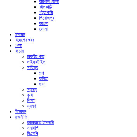
বরিশাল জেলা
ঝালকাঠি
পটুয়াখালী
পিরোজপুর
বরগুনা
ভোলা
ইসলাম
বিদেশের খবর
খেলা
ফিচার
চাকরির খবর
লাইফস্টাইল
সাহিত্য
গল্প
কবিতা
ছড়া
স্বাস্থ্য
কৃষি
শিক্ষা
ভ্রমণ
বিনোদন
রাজনীতি
জামায়াতে ইসলামি
এনসিপি
বিএনপি