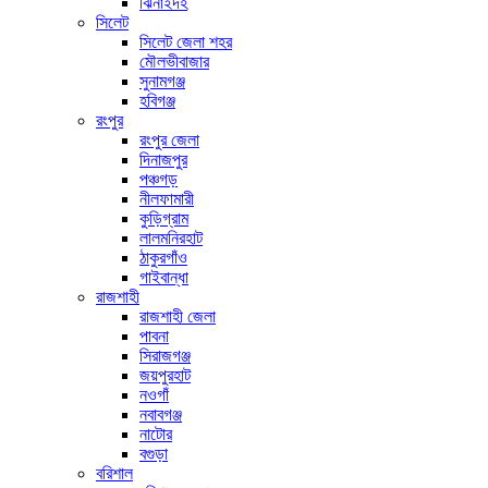
ঝিনাইদহ
সিলেট
সিলেট জেলা শহর
মৌলভীবাজার
সুনামগঞ্জ
হবিগঞ্জ
রংপুর
রংপুর জেলা
দিনাজপুর
পঞ্চগড়
নীলফামারী
কুড়িগ্রাম
লালমনিরহাট
ঠাকুরগাঁও
গাইবান্ধা
রাজশাহী
রাজশাহী জেলা
পাবনা
সিরাজগঞ্জ
জয়পুরহাট
নওগাঁ
নবাবগঞ্জ
নাটোর
বগুড়া
বরিশাল