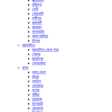
কক্সবাজার
কুমিল্লা
ফেনী
নোয়াখালী
লক্ষীপুর
রাঙ্গামাটি
বান্দরবান
খাগড়াছড়ি
ব্রাহ্মণবাড়িয়া
চাঁদপুর
ময়মনসিংহ
ময়মনসিংহ জেলা শহর
শেরপুর
জামালপুর
নেত্রকোনা
খুলনা
খুলনা জেলা
মাগুরা
নড়াইল
মেহেরপুর
যশোর
কুষ্টিয়া
চুয়াডাঙ্গা
বাগেরহাট
মেহেরপুর