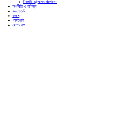
ইসলামী আন্দোলন বাংলাদেশ
অর্থনীতি ও বাণিজ্য
করপোরেট
কলাম
পড়াশোনা
যোগাযোগ