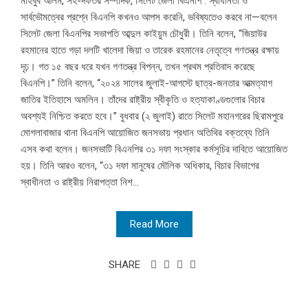
মাহবুব আলম, সহ-দফতর সম্পাদক, সিলেট জেলা বিএনপি : স্বাধীনতা ও
সার্বভৌমত্বের প্রশ্নে বিএনপি কখনও আপস করেনি, ভবিষ্যতেও করবে না—বলেন
সিলেট জেলা বিএনপির সভাপতি আব্দুল কাইয়ুম চৌধুরী। তিনি বলেন, “জিয়াউর
রহমানের হাতে গড়া দলটি খালেদা জিয়া ও তারেক রহমানের নেতৃত্বে গণতন্ত্র রক্ষায়
দৃঢ়। গত ১৫ বছর ধরে যখন গণতন্ত্র বিপন্ন, তখন প্রথম প্রতিবাদ করেছে
বিএনপি।” তিনি বলেন, “২০২৪ সালের জুলাই-আগস্টে ছাত্র-জনতার আত্মত্যাগ
জাতির ইতিহাসে অমলিন। তাঁদের রাষ্ট্রীয় স্বীকৃতি ও হত্যাকাণ্ডগুলোর বিচার
অবশ্যই নিশ্চিত করতে হবে।” বুধবার (২ জুলাই) রাতে সিলেট মহানগরের ছিরামপুরে
মোগলাবাজার থানা বিএনপি আয়োজিত জনসভায় প্রধান অতিথির বক্তব্যে তিনি
এসব কথা বলেন। জনসভাটি বিএনপির ৩১ দফা সংস্কার কর্মসূচির দাবিতে আয়োজিত
হয়। তিনি আরও বলেন, “৩১ দফা মানুষের মৌলিক অধিকার, বিচার বিভাগের
স্বাধীনতা ও রাষ্ট্রীয় নিরাপত্তা নিশ...
Read More
SHARE