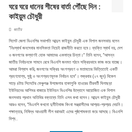
ঘরে ঘরে ধানের শীষের বার্তা পৌঁছে দিন :
কাইয়ুম চৌধুরী
জাতীয়
সিলেট জেলা বিএনপির সভাপতি আব্দুল কাইয়ুম চৌধুরী এক বিশাল জনসভায় বলেন
“নিঃস্বার্থ জনসেবার মানসিকতা নিয়েই রাজনীতি করতে হবে। ব্যক্তি স্বার্থ নয়, দেশ
ও জনগণের কল্যাণই হোক আমাদের একমাত্র চিন্তা।” তিনি বলেন, “আসন্ন
জাতীয় নির্বাচনকে সামনে রেখে বিএনপি জনমত গঠনে সক্রিয়ভাবে কাজ করে যাচ্ছে।
আমরা বিশ্বাস করি, জনগণের সক্রিয় অংশগ্রহণ ও মতামতের ভিত্তিতেই একটি
গ্রহণযোগ্য, সুষ্ঠু ও অংশগ্রহণমূলক নির্বাচন হবে"। শুক্রবার (২৭ জুন) বিকেল
সাড়ে ৪টায় সিলেটের ফেঞ্চুগঞ্জ উপজেলার হাকালুকি হাওরের তীরবর্তী ঘিলাছড়া
ইউনিয়নের আশিঘর বাজারে ইউনিয়ন বিএনপির উদ্যোগে আয়োজিত এক বিশাল
জনসভায় প্রধান অতিথির বক্তব্যে তিনি এসব কথা বলেন। আব্দুল কাইয়ুম চৌধুরী
আরও বলেন, “বিএনপি কখনো দুর্নীতিবাজ কিংবা সন্ত্রাসীদের আশ্রয়-প্রশ্রয় দেয়নি।
পক্ষান্তরে, নিষিদ্ধ আওয়ামী লীগ বরাবরই এদের পৃষ্ঠপোষকতা করে আসছে। বিএনপি
বিশ্ব...