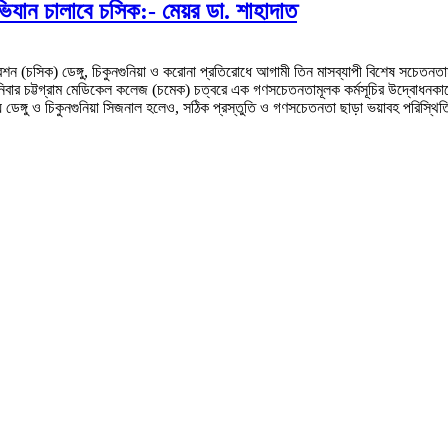
ভিযান চালাবে চসিক:- মেয়র ডা. শাহাদাত
োরেশন (চসিক) ডেঙ্গু, চিকুনগুনিয়া ও করোনা প্রতিরোধে আগামী তিন মাসব্যাপী বিশেষ সচেতন
বার চট্টগ্রাম মেডিকেল কলেজ (চমেক) চত্বরে এক গণসচেতনতামূলক কর্মসূচির উদ্বোধনকালে
ঙ্গু ও চিকুনগুনিয়া সিজনাল হলেও, সঠিক প্রস্তুতি ও গণসচেতনতা ছাড়া ভয়াবহ পরিস্থিতির