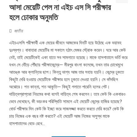
আসা মেয়েটি পেল না এইচ এস সি পরীক্ষার
হলে ঢোকার অনুমতি
জাতীয়
এইচএসসি পরীক্ষার্থী এক মেয়ের জীবনে আজকের দিনটি হয়ে উঠেছে এক ভয়াবহ
দুঃস্বপ্ন। বাবাহারা মেয়েটির মা সকালে হঠাৎ মেজর স্ট্রোক করেন। ঘরে আর কেউ
নেই, তাই মেয়েটিকেই একা হাতে সব সামলাতে হয়েছে। মাকে হাসপাতালে ভর্তি করে
যখন সে দৌঁড়ে পৌঁছায় পরীক্ষাকেন্দ্রে— মীরপুর বাংলা কলেজে, তখন তার চোখেমুখে
আতঙ্ক আর ক্লান্তির ছাপ। কিন্তু ভাগ্য আজ তার সহায় হয়নি। কেন্দ্রে ঢুকতে
কিছুটা দেরি হওয়ায় মেয়েটিকে পরীক্ষার হলে ঢুকতে দেওয়া হয়নি। সে কাঁদছিল
অঝোরে। শত কান্না, শত আকুতি— কিছুই গলাতে পারেনি হলের গেট।
দায়িত্বপ্রাপ্তরা নিয়মের কথা বলেই দায়িত্ব শেষ করলেন। তবে কেউ কি একবারও
ভেবে দেখেছেন, কী ভয়ংকর পরিস্থিতি সামলে এই মেয়েটি কেন্দ্রে হাজির হয়েছে?
বোর্ড পরীক্ষার দিন কেউ কি ইচ্ছা করে সাজসজ্জা করতে করতে দেরি করে? কেউ কি
চায় নিজের এক বছর নষ্ট করতে? এই মেয়েটি আজ নিজের অসুস্থ মাকে
হাসপাতালের বেডে রেখে...