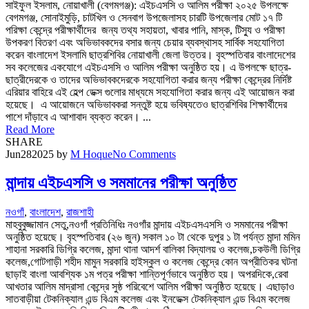
সাইফুল ইসলাম, নোয়াখালী (বেগমগঞ্জ): এইচএসসি ও আলিম পরীক্ষা ২০২৫ উপলক্ষে
বেগমগঞ্জ, সোনাইমুড়ি, চাটখিল ও সেনবাগ উপজেলাসহ চারটি উপজেলার মোট ১৭ টি
পরিক্ষা কেন্দ্রে পরীক্ষার্থীদের জন্য তথ্য সহায়তা, খাবার পানি, মাস্ক, টিস্যু ও পরীক্ষা
উপকরণ বিতরণ এবং অভিভাবকদের বসার জন্য চেয়ার ব্যবস্থাসহ সার্বিক সহযোগিতা
করেন বাংলাদেশ ইসলামি ছাত্রশিবির নোয়াখালী জেলা উত্তর। বৃহস্পতিবার বাংলাদেশের
সব কলেজের একযোগে এইচএসসি ও আলিম পরীক্ষা অনুষ্ঠিত হয়। এ উপলক্ষে ছাত্র-
ছাত্রীদেরকে ও তাদের অভিভাবকদেরকে সহযোগিতা করার জন্য পরীক্ষা কেন্দ্রের নির্দিষ্ট
এরিয়ার বাহিরে এই হেল্প ডেক্স গুলোর মাধ্যমে সহযোগিতা করার জন্য এই আয়োজন করা
হয়েছে। এ আয়োজনে অভিভাবকরা সন্তুষ্ট হয়ে ভবিষ্যতেও ছাত্রশিবির শিক্ষার্থীদের
পাশে দাঁড়াবে এ আশাবাদ ব্যক্ত করেন। ...
Read More
SHARE
Jun
28
2025
by
M Hoque
No Comments
মান্দায় এইচএসসি ও সমমানের পরীক্ষা অনুষ্ঠিত
নওগাঁ
,
বাংলাদেশ
,
রাজশাহী
মাহবুবুজ্জামান সেতু,নওগাঁ প্রতিনিধিঃ নওগাঁর মান্দায় এইচএসএসসি ও সমমানের পরীক্ষা
অনুষ্ঠিত হয়েছে। বৃহস্পতিবার (২৬ জুন) সকাল ১০ টা থেকে দুপুর ১ টা পর্যন্ত মান্দা মমিন
শাহানা সরকারি ডিগ্রি কলেজ, মান্দা থানা আদর্শ বালিকা বিদ্যালয় ও কলেজ,চকউলী ডিগ্রি
কলেজ,গোটগাড়ী শহীদ মামুন সরকারি হাইস্কুল ও কলেজ কেন্দ্রে কোন অপ্রীতিকর ঘটনা
ছাড়াই বাংলা আবশ্যিক ১ম পত্র পরীক্ষা শান্তিপূর্ণভাবে অনুষ্ঠিত হয়। অপরদিকে,রেবা
আখতার আলিম মাদ্রাসা কেন্দ্রে সুষ্ঠ পরিবেশে আলিম পরীক্ষা অনুষ্ঠিত হয়েছে। এছাড়াও
সাতবাড়ীয়া টেকনিক্যাল এন্ড বিএম কলেজ এবং ইনডেক্স টেকনিক্যাল এন্ড বিএম কলেজ