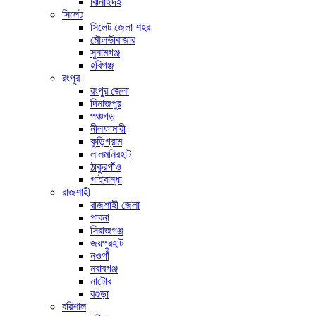
ঝিনাইদহ
সিলেট
সিলেট জেলা শহর
মৌলভীবাজার
সুনামগঞ্জ
হবিগঞ্জ
রংপুর
রংপুর জেলা
দিনাজপুর
পঞ্চগড়
নীলফামারী
কুড়িগ্রাম
লালমনিরহাট
ঠাকুরগাঁও
গাইবান্ধা
রাজশাহী
রাজশাহী জেলা
পাবনা
সিরাজগঞ্জ
জয়পুরহাট
নওগাঁ
নবাবগঞ্জ
নাটোর
বগুড়া
বরিশাল