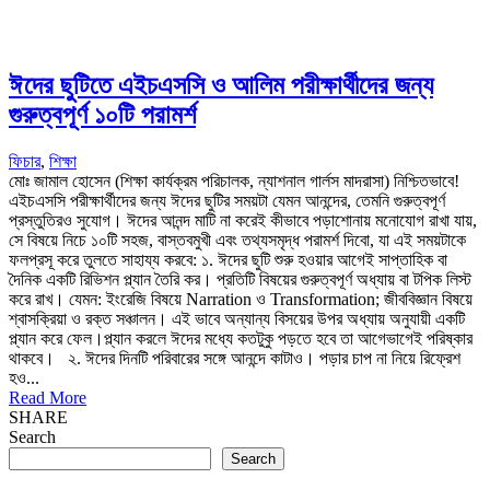
ঈদের ছুটিতে এইচএসসি ও আলিম পরীক্ষার্থীদের জন্য
গুরুত্বপূর্ণ ১০টি পরামর্শ
ফিচার
,
শিক্ষা
মোঃ জামাল হোসেন (শিক্ষা কার্যক্রম পরিচালক, ন্যাশনাল গার্লস মাদরাসা) নিশ্চিতভাবে!
এইচএসসি পরীক্ষার্থীদের জন্য ঈদের ছুটির সময়টা যেমন আনন্দের, তেমনি গুরুত্বপূর্ণ
প্রস্তুতিরও সুযোগ। ঈদের আনন্দ মাটি না করেই কীভাবে পড়াশোনায় মনোযোগ রাখা যায়,
সে বিষয়ে নিচে ১০টি সহজ, বাস্তবমুখী এবং তথ্যসমৃদ্ধ পরামর্শ দিবো, যা এই সময়টাকে
ফলপ্রসূ করে তুলতে সাহায্য করবে: ১. ঈদের ছুটি শুরু হওয়ার আগেই সাপ্তাহিক বা
দৈনিক একটি রিভিশন প্ল্যান তৈরি কর। প্রতিটি বিষয়ের গুরুত্বপূর্ণ অধ্যায় বা টপিক লিস্ট
করে রাখ। যেমন: ইংরেজি বিষয়ে Narration ও Transformation; জীববিজ্ঞান বিষয়ে
শ্বাসক্রিয়া ও রক্ত সঞ্চালন। এই ভাবে অন্যান্য বিসয়ের উপর অধ্যায় অনুযায়ী একটি
প্ল্যান করে ফেল।প্ল্যান করলে ঈদের মধ্যে কতটুকু পড়তে হবে তা আগেভাগেই পরিষ্কার
থাকবে। ২. ঈদের দিনটি পরিবারের সঙ্গে আনন্দে কাটাও। পড়ার চাপ না নিয়ে রিফ্রেশ
হও...
Read More
SHARE
Search
Search