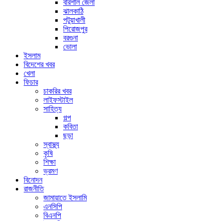
বরিশাল জেলা
ঝালকাঠি
পটুয়াখালী
পিরোজপুর
বরগুনা
ভোলা
ইসলাম
বিদেশের খবর
খেলা
ফিচার
চাকরির খবর
লাইফস্টাইল
সাহিত্য
গল্প
কবিতা
ছড়া
স্বাস্থ্য
কৃষি
শিক্ষা
ভ্রমণ
বিনোদন
রাজনীতি
জামায়াতে ইসলামি
এনসিপি
বিএনপি