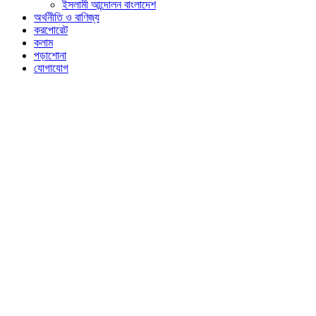
ইসলামী আন্দোলন বাংলাদেশ
অর্থনীতি ও বাণিজ্য
করপোরেট
কলাম
পড়াশোনা
যোগাযোগ