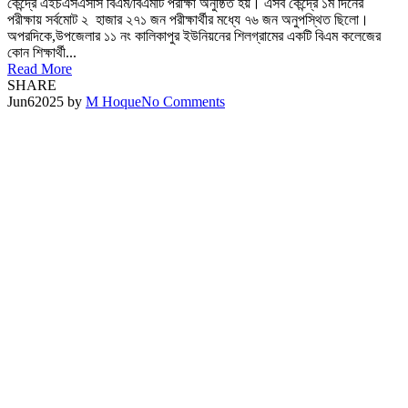
কেন্দ্রে এইচএসএসসি বিএম/বিএমটি পরীক্ষা অনুষ্ঠিত হয়। এসব কেন্দ্রে ১ম দিনের
পরীক্ষায় সর্বমোট ২ হাজার ২৭১ জন পরীক্ষার্থীর মধ্যে ৭৬ জন অনুপস্থিত ছিলো।
অপরদিকে,উপজেলার ১১ নং কালিকাপুর ইউনিয়নের শিলগ্রামের একটি বিএম কলেজের
কোন শিক্ষার্থী...
Read More
SHARE
Jun
6
2025
by
M Hoque
No Comments