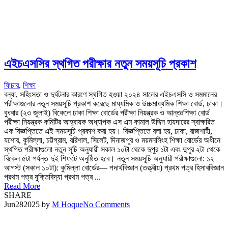
এইচএসসির স্থগিত পরীক্ষার নতুন সময়সূচি প্রকাশ
ফিচার
,
শিক্ষা
বন্যা, সহিংসতা ও দুর্ঘটনার কারণে স্থগিত হওয়া ২০২৪ সালের এইচএসসি ও সমমানের
পরীক্ষাগুলোর নতুন সময়সূচি প্রকাশ করেছে মাধ্যমিক ও উচ্চমাধ্যমিক শিক্ষা বোর্ড, ঢাকা।
বুধবার (২৩ জুলাই) বিকেলে ঢাকা শিক্ষা বোর্ডের পরীক্ষা নিয়ন্ত্রক ও আন্তঃশিক্ষা বোর্ড
পরীক্ষা নিয়ন্ত্রক কমিটির আহ্বায়ক অধ্যাপক এস এম কামাল উদ্দিন হায়দারের স্বাক্ষরিত
এক বিজ্ঞপ্তিতে এই সময়সূচি প্রকাশ করা হয়। বিজ্ঞপ্তিতে বলা হয়, ঢাকা, রাজশাহী,
যশোর, কুমিল্লা, চট্টগ্রাম, বরিশাল, সিলেট, দিনাজপুর ও ময়মনসিংহ শিক্ষা বোর্ডের অধীনে
স্থগিত পরীক্ষাগুলো নতুন সূচি অনুযায়ী সকাল ১০টা থেকে দুপুর ১টা এবং দুপুর ২টা থেকে
বিকেল ৫টা পর্যন্ত দুই শিফটে অনুষ্ঠিত হবে। নতুন সময়সূচি অনুযায়ী পরীক্ষাগুলো: ১২
আগস্ট (সকাল ১০টা): কুমিল্লা বোর্ডের— পদার্থবিজ্ঞান (তত্ত্বীয়) প্রথম পত্র হিসাববিজ্ঞান
প্রথম পত্র যুক্তিবিদ্যা প্রথম পত্র ...
Read More
SHARE
Jun
28
2025
by
M Hoque
No Comments