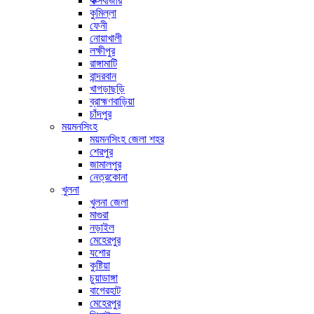
কক্সবাজার
কুমিল্লা
ফেনী
নোয়াখালী
লক্ষীপুর
রাঙ্গামাটি
বান্দরবান
খাগড়াছড়ি
ব্রাহ্মণবাড়িয়া
চাঁদপুর
ময়মনসিংহ
ময়মনসিংহ জেলা শহর
শেরপুর
জামালপুর
নেত্রকোনা
খুলনা
খুলনা জেলা
মাগুরা
নড়াইল
মেহেরপুর
যশোর
কুষ্টিয়া
চুয়াডাঙ্গা
বাগেরহাট
মেহেরপুর