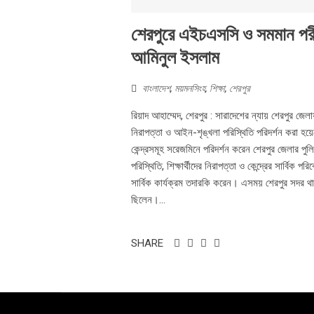
শেরপুরে এইচএসসি ও সমমান পরীক্ষ
আমিনুল ইসলাম
বাংলাদেশ
,
ময়মনসিংহ
,
শিক্ষা
,
শেরপুর
রিয়াদ আহাম্মেদ, শেরপুর : সারাদেশের ন্যায় শেরপুর জে
নিরাপত্তা ও আইন-শৃঙ্খলা পরিস্থিতি পরিদর্শন করা হ
কেন্দ্রসমূহ সরেজমিনে পরিদর্শন করেন শেরপুর জেলার পুল
পরিস্থিতি, শিক্ষার্থীদের নিরাপত্তা ও কেন্দ্রের সার্বিক
সার্বিক কার্যক্রম তদারকি করেন। এসময় শেরপুর সদর থান
ছিলেন।...
SHARE