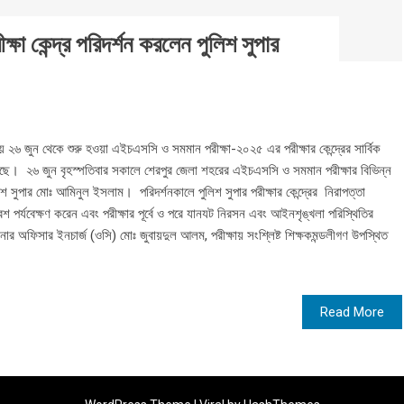
া কেন্দ্র পরিদর্শন করলেন পুলিশ সুপার
লায় ২৬ জুন থেকে শুরু হওয়া এইচএসসি ও সমমান পরীক্ষা-২০২৫ এর পরীক্ষার কেন্দ্রের সার্বিক
য়েছে। ২৬ জুন বৃহস্পতিবার সকালে শেরপুর জেলা শহরের এইচএসসি ও সমমান পরীক্ষার বিভিন্ন
িশ সুপার মোঃ আমিনুল ইসলাম। পরিদর্শনকালে পুলিশ সুপার পরীক্ষার কেন্দ্রের নিরাপত্তা
 পরিবেশ পর্যবেক্ষণ করেন এবং পরীক্ষার পূর্বে ও পরে যানযট নিরসন এবং আইনশৃঙ্খলা পরিস্থিতির
ার অফিসার ইনচার্জ (ওসি) মোঃ জুবায়দুল আলম, পরীক্ষায় সংশ্লিষ্ট শিক্ষকমন্ডলীগণ উপস্থিত
Read More