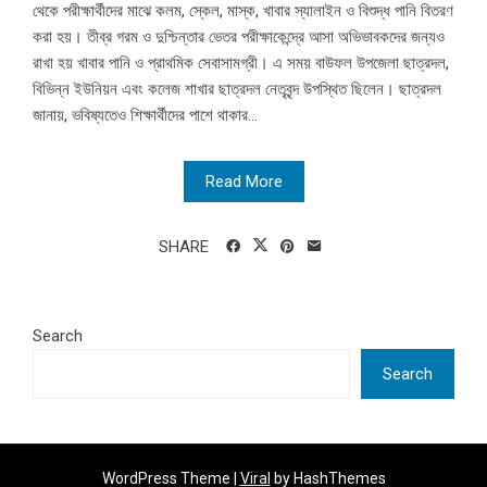
থেকে পরীক্ষার্থীদের মাঝে কলম, স্কেল, মাস্ক, খাবার স্যালাইন ও বিশুদ্ধ পানি বিতরণ
করা হয়। তীব্র গরম ও দুশ্চিন্তার ভেতর পরীক্ষাকেন্দ্রে আসা অভিভাবকদের জন্যও
রাখা হয় খাবার পানি ও প্রাথমিক সেবাসামগ্রী। এ সময় বাউফল উপজেলা ছাত্রদল,
বিভিন্ন ইউনিয়ন এবং কলেজ শাখার ছাত্রদল নেতৃবৃন্দ উপস্থিত ছিলেন। ছাত্রদল
জানায়, ভবিষ্যতেও শিক্ষার্থীদের পাশে থাকার...
Read More
SHARE
Search
Search
WordPress Theme |
Viral
by HashThemes