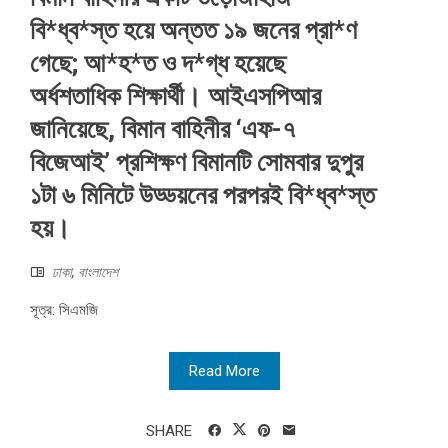
বি*ধ্ব*স্ত হয়ে অন্তত ১৯ জনের প্রা*ণ
গেছে; আ*হ*ত ও দ*গ্ধ হয়েছে
অর্ধশতাধিক শিক্ষার্থী। আইএসপিআর
জানিয়েছে, বিমান বাহিনীর ‘এফ-৭
বিজেআই’ প্রশিক্ষণ বিমানটি সোমবার দুপুর
১টা ৬ মিনিটে উড্ডয়নের পরপরই বি*ধ্ব*স্ত
হয়।
ঢাকা
,
বাংলাদেশ
সূত্র: সিএমজি
Read More
SHARE