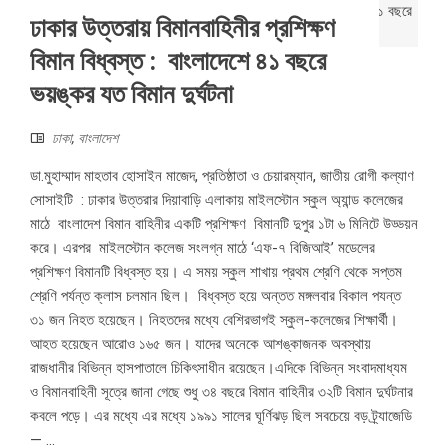
ঢাকার উত্তরায় বিমানবাহিনীর প্রশিক্ষণ
বিমান বিধ্বস্ত : বাংলাদেশে ৪১ বছরে
ভয়ঙ্কর যত বিমান দুর্ঘটনা
ঢাকা
,
বাংলাদেশ
ডা.মুহাম্মাদ মাহতাব হোসাইন মাজেদ, প্রতিষ্ঠাতা ও চেয়ারম্যান, জাতীয় রোগী কল্যাণ
সোসাইটি : ঢাকার উত্তরার দিয়াবাড়ি এলাকায় মাইলস্টোন স্কুল অ্যান্ড কলেজের
মাঠে বাংলাদেশ বিমান বাহিনীর একটি প্রশিক্ষণ বিমানটি দুপুর ১টা ৬ মিনিটে উড্ডয়ন
করে। এরপর মাইলস্টোন কলেজ সংলগ্ন মাঠে ‘এফ-৭ বিজিআই’ মডেলের
প্রশিক্ষণ বিমানটি বিধ্বস্ত হয়। এ সময় স্কুল শাখায় প্রথম শ্রেণি থেকে সপ্তম
শ্রেণি পর্যন্ত ক্লাস চলমান ছিল। বিধ্বস্ত হয়ে অন্তত মঙ্গলবার বিকাল পযন্ত
৩১ জন নিহত হয়েছেন। নিহতদের মধ্যে বেশিরভাগই স্কুল-কলেজের শিক্ষার্থী।
আহত হয়েছেন আরোও ১৬৫ জন। যাদের অনেকে আশঙ্কাজনক অবস্থায়
রাজধানীর বিভিন্ন হাসপাতালে চিকিৎসাধীন রয়েছেন।এদিকে বিভিন্ন সংবাদমাধ্যম
ও বিমানবাহিনী সূত্রে জানা গেছে শুধু ৩৪ বছরে বিমান বাহিনীর ৩২টি বিমান দুর্ঘটনার
কবলে পড়ে। এর মধ্যে এর মধ্যে ১৯৯১ সালের ঘূর্ণিঝড় ছিল সবচেয়ে বড় ট্র্যাজেডি
— ...