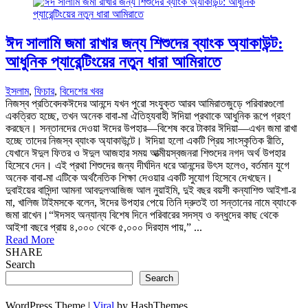
ঈদ সালামি জমা রাখার জন্য শিশুদের ব্যাংক অ্যাকাউন্ট:
আধুনিক প্যারেন্টিংয়ের নতুন ধারা আমিরাতে
ইসলাম
,
ফিচার
,
বিদেশের খবর
নিজস্ব প্রতিবেদকঈদের আনন্দে যখন পুরো সংযুক্ত আরব আমিরাতজুড়ে পরিবারগুলো
একত্রিত হচ্ছে, তখন অনেক বাবা-মা ঐতিহ্যবাহী ঈদিয়া প্রথাকে আধুনিক রূপে গ্রহণ
করছেন। সন্তানদের দেওয়া ঈদের উপহার—বিশেষ করে টাকার ঈদিয়া—এখন জমা রাখা
হচ্ছে তাদের নিজস্ব ব্যাংক অ্যাকাউন্টে। ঈদিয়া হলো একটি প্রিয় সাংস্কৃতিক রীতি,
যেখানে ঈদুল ফিতর ও ঈদুল আজহার সময় আত্মীয়স্বজনরা শিশুদের নগদ অর্থ উপহার
হিসেবে দেন। এই প্রথা শিশুদের জন্য দীর্ঘদিন ধরে আনন্দের উৎস হলেও, বর্তমান যুগে
অনেক বাবা-মা এটিকে অর্থনৈতিক শিক্ষা দেওয়ার একটি সুযোগ হিসেবে দেখছেন।
দুবাইয়ের বাসিন্দা আমনা আবদুলআজিজ আল নুয়াইমি, দুই বছর বয়সী কন্যাশিশু আইশা-র
মা, খালিজ টাইমসকে বলেন, ঈদের উপহার পেয়ে তিনি দ্রুতই তা সন্তানের নামে ব্যাংকে
জমা রাখেন।“ঈদসহ অন্যান্য বিশেষ দিনে পরিবারের সদস্য ও বন্ধুদের কাছ থেকে
আইশা বছরে প্রায় ৪,০০০ থেকে ৫,০০০ দিরহাম পায়,” ...
Read More
SHARE
Search
Search
WordPress Theme |
Viral
by HashThemes