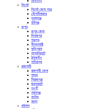
ঝিনাইদহ
সিলেট
সিলেট জেলা শহর
মৌলভীবাজার
সুনামগঞ্জ
হবিগঞ্জ
রংপুর
রংপুর জেলা
দিনাজপুর
পঞ্চগড়
নীলফামারী
কুড়িগ্রাম
লালমনিরহাট
ঠাকুরগাঁও
গাইবান্ধা
রাজশাহী
রাজশাহী জেলা
পাবনা
সিরাজগঞ্জ
জয়পুরহাট
নওগাঁ
নবাবগঞ্জ
নাটোর
বগুড়া
বরিশাল