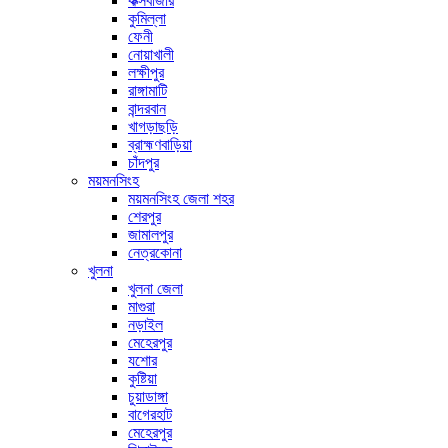
কক্সবাজার
কুমিল্লা
ফেনী
নোয়াখালী
লক্ষীপুর
রাঙ্গামাটি
বান্দরবান
খাগড়াছড়ি
ব্রাহ্মণবাড়িয়া
চাঁদপুর
ময়মনসিংহ
ময়মনসিংহ জেলা শহর
শেরপুর
জামালপুর
নেত্রকোনা
খুলনা
খুলনা জেলা
মাগুরা
নড়াইল
মেহেরপুর
যশোর
কুষ্টিয়া
চুয়াডাঙ্গা
বাগেরহাট
মেহেরপুর