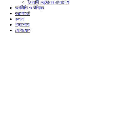
ইসলামী আন্দোলন বাংলাদেশ
অর্থনীতি ও বাণিজ্য
করপোরেট
কলাম
পড়াশোনা
যোগাযোগ