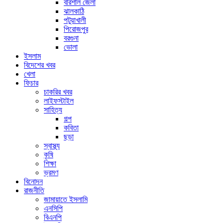
বরিশাল জেলা
ঝালকাঠি
পটুয়াখালী
পিরোজপুর
বরগুনা
ভোলা
ইসলাম
বিদেশের খবর
খেলা
ফিচার
চাকরির খবর
লাইফস্টাইল
সাহিত্য
গল্প
কবিতা
ছড়া
স্বাস্থ্য
কৃষি
শিক্ষা
ভ্রমণ
বিনোদন
রাজনীতি
জামায়াতে ইসলামি
এনসিপি
বিএনপি