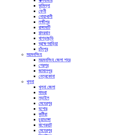
কক্সবাজার
কুমিল্লা
ফেনী
নোয়াখালী
লক্ষীপুর
রাঙ্গামাটি
বান্দরবান
খাগড়াছড়ি
ব্রাহ্মণবাড়িয়া
চাঁদপুর
ময়মনসিংহ
ময়মনসিংহ জেলা শহর
শেরপুর
জামালপুর
নেত্রকোনা
খুলনা
খুলনা জেলা
মাগুরা
নড়াইল
মেহেরপুর
যশোর
কুষ্টিয়া
চুয়াডাঙ্গা
বাগেরহাট
মেহেরপুর