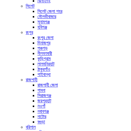
ঝিনাইদহ
সিলেট
সিলেট জেলা শহর
মৌলভীবাজার
সুনামগঞ্জ
হবিগঞ্জ
রংপুর
রংপুর জেলা
দিনাজপুর
পঞ্চগড়
নীলফামারী
কুড়িগ্রাম
লালমনিরহাট
ঠাকুরগাঁও
গাইবান্ধা
রাজশাহী
রাজশাহী জেলা
পাবনা
সিরাজগঞ্জ
জয়পুরহাট
নওগাঁ
নবাবগঞ্জ
নাটোর
বগুড়া
বরিশাল