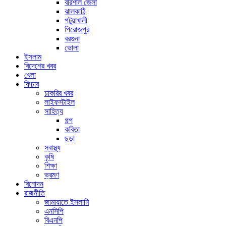
বরিশাল জেলা
ঝালকাঠি
পটুয়াখালী
পিরোজপুর
বরগুনা
ভোলা
ইসলাম
বিদেশের খবর
খেলা
ফিচার
চাকরির খবর
লাইফস্টাইল
সাহিত্য
গল্প
কবিতা
ছড়া
স্বাস্থ্য
কৃষি
শিক্ষা
ভ্রমণ
বিনোদন
রাজনীতি
জামায়াতে ইসলামি
এনসিপি
বিএনপি