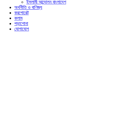
ইসলামী আন্দোলন বাংলাদেশ
অর্থনীতি ও বাণিজ্য
করপোরেট
কলাম
পড়াশোনা
যোগাযোগ