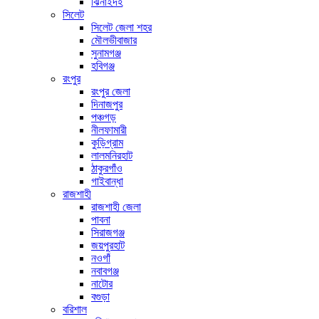
ঝিনাইদহ
সিলেট
সিলেট জেলা শহর
মৌলভীবাজার
সুনামগঞ্জ
হবিগঞ্জ
রংপুর
রংপুর জেলা
দিনাজপুর
পঞ্চগড়
নীলফামারী
কুড়িগ্রাম
লালমনিরহাট
ঠাকুরগাঁও
গাইবান্ধা
রাজশাহী
রাজশাহী জেলা
পাবনা
সিরাজগঞ্জ
জয়পুরহাট
নওগাঁ
নবাবগঞ্জ
নাটোর
বগুড়া
বরিশাল