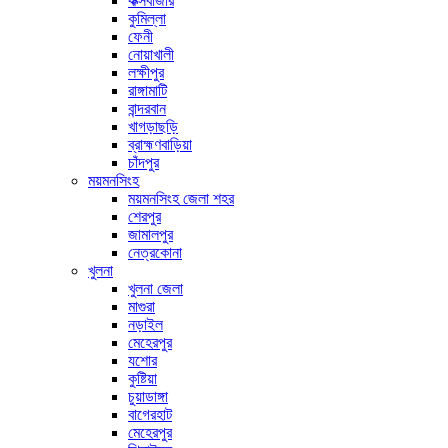
কক্সবাজার
কুমিল্লা
ফেনী
নোয়াখালী
লক্ষীপুর
রাঙ্গামাটি
বান্দরবান
খাগড়াছড়ি
ব্রাহ্মণবাড়িয়া
চাঁদপুর
ময়মনসিংহ
ময়মনসিংহ জেলা শহর
শেরপুর
জামালপুর
নেত্রকোনা
খুলনা
খুলনা জেলা
মাগুরা
নড়াইল
মেহেরপুর
যশোর
কুষ্টিয়া
চুয়াডাঙ্গা
বাগেরহাট
মেহেরপুর