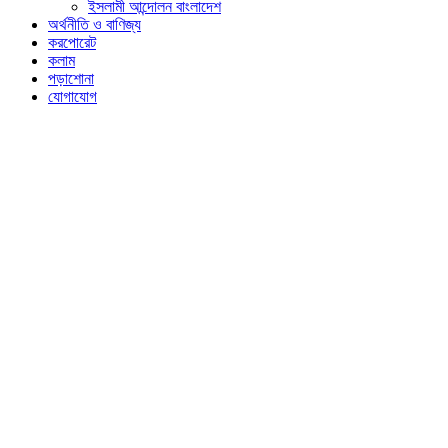
ইসলামী আন্দোলন বাংলাদেশ
অর্থনীতি ও বাণিজ্য
করপোরেট
কলাম
পড়াশোনা
যোগাযোগ