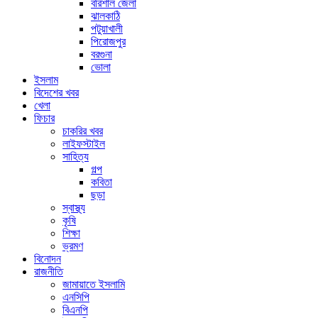
বরিশাল জেলা
ঝালকাঠি
পটুয়াখালী
পিরোজপুর
বরগুনা
ভোলা
ইসলাম
বিদেশের খবর
খেলা
ফিচার
চাকরির খবর
লাইফস্টাইল
সাহিত্য
গল্প
কবিতা
ছড়া
স্বাস্থ্য
কৃষি
শিক্ষা
ভ্রমণ
বিনোদন
রাজনীতি
জামায়াতে ইসলামি
এনসিপি
বিএনপি