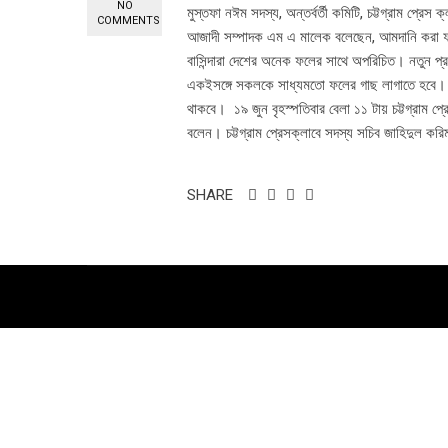
NO
মুস্তফা নঈম সদস্য, অন্তর্বর্তী কমিটি, চট্টগ্রাম প্রেস 
COMMENTS
আজাদী সম্পাদক এম এ মালেক বলেছেন, আমদানি করা ফলের
বাসিন্দারা দেশের অনেক ফলের সাথে অপরিচিত। নতুন প্রজন
একইসঙ্গে সকলকে সাধ্যমতো ফলের গাছ লাগাতে হবে। এ
থাকবে। ১৯ জুন বৃহস্পতিবার বেলা ১১ টায় চট্টগ্রাম 
বলেন। চট্টগ্রাম প্রেসক্লাবে সদস্য সচিব জাহিদুল কর
SHARE