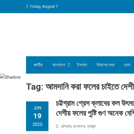
Skip
Friday, August 7
to
content
জাতীয়
বাংলাদেশ
ইসলাম
বিদেশের খবর
খেলা
Tag:
আমদানি করা ফলের চাইতে দেশীয়
চট্টগ্রাম প্রেস ক্লাবের ফল 
JUN
দেশীয় ফলের পুষ্টি গুণ অনেক বেশ
19
2025
চট্টগ্রাম
,
বাংলাদেশ
,
স্বাস্থ্য