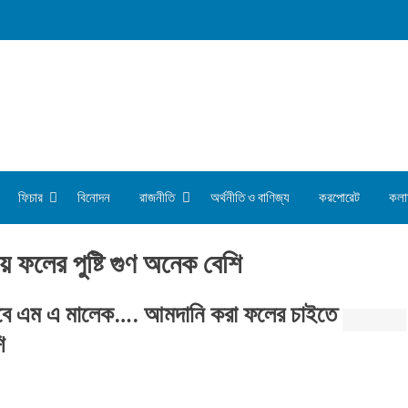
ফিচার
বিনোদন
রাজনীতি
অর্থনীতি ও বাণিজ্য
করপোরেট
কলা
 ফলের পুষ্টি গুণ অনেক বেশি
উৎসবে এম এ মালেক…. আমদানি করা ফলের চাইতে
ি