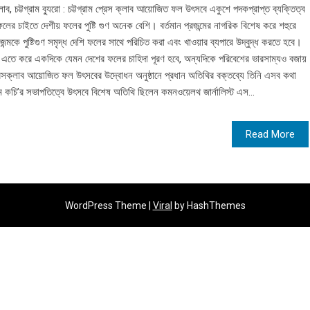
ক্লাব, চট্টগ্রাম ব্যুরো : চট্টগ্রাম প্রেস ক্লাব আয়োজিত ফল উৎসবে একুশে পদকপ্রাপ্ত ব্যক্তিত্ব
 চাইতে দেশীয় ফলের পুষ্টি গুণ অনেক বেশি। বর্তমান প্রজন্মের নাগরিক বিশেষ করে শহুরে
্মকে পুষ্টিগুণ সমৃদ্ধ দেশি ফলের সাথে পরিচিত করা এবং খাওয়ার ব্যপারে উদ্বুদ্ধ করতে হবে।
তে করে একদিকে যেমন দেশের ফলের চাহিদা পূরণ হবে, অন্যদিকে পরিবেশের ভারসাম্যও বজায়
প্রেসক্লাব আয়োজিত ফল উৎসবের উদ্বোধন অনুষ্ঠানে প্রধান অতিথির বক্তব্যে তিনি এসব কথা
িম কচি’র সভাপতিত্বে উৎসবে বিশেষ অতিথি ছিলেন কমনওয়েলথ জার্নালিস্ট এস...
Read More
WordPress Theme |
Viral
by HashThemes