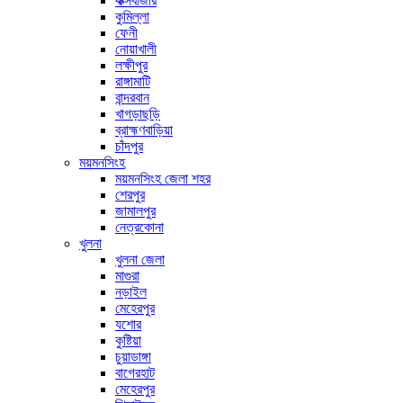
কক্সবাজার
কুমিল্লা
ফেনী
নোয়াখালী
লক্ষীপুর
রাঙ্গামাটি
বান্দরবান
খাগড়াছড়ি
ব্রাহ্মণবাড়িয়া
চাঁদপুর
ময়মনসিংহ
ময়মনসিংহ জেলা শহর
শেরপুর
জামালপুর
নেত্রকোনা
খুলনা
খুলনা জেলা
মাগুরা
নড়াইল
মেহেরপুর
যশোর
কুষ্টিয়া
চুয়াডাঙ্গা
বাগেরহাট
মেহেরপুর