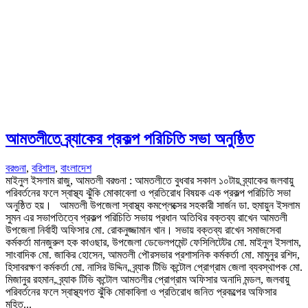
আমতলীতে ব্র্যাকের প্রকল্প পরিচিতি সভা অনুষ্ঠিত
বরগুনা
,
বরিশাল
,
বাংলাদেশ
মাইনুল ইসলাম রাজু, আমতলী বরগুনা : আমতলীতে বুধবার সকাল ১০টায় ব্র্যাকের জলবায়ু
পরিবর্তনের ফলে স্বাস্থ্য ঝুঁকি মোকাবেলা ও প্রতিরোধ বিষয়ক এক প্রকল্প পরিচিতি সভা
অনুষ্ঠিত হয়। আমতলী উপজেলা স্বাস্থ্য কমপ্লেক্সের সহকারী সার্জন ডা. হুমায়ুন ইসলাম
সুমন এর সভাপতিত্বে প্রকল্প পরিচিতি সভায় প্রধান অতিথির বক্তব্য রাখেন আমতলী
উপজেলা নির্বাহী অফিসার মো. রোকনুজ্জামান খান। সভায় বক্তব্য রাখেন সমাজসেবা
কর্মকর্তা মানজুরুল হক কাওছার, উপজেলা ডেভেলপমেন্ট ফেসিলিটেটর মো. মাইনুল ইসলাম,
সাংবাদিক মো. জাকির হোসেন, আমতলী পৌরসভার প্রশাসনিক কর্মকর্তা মো. মামুনুর রশিদ,
হিসাবরক্ষণ কর্মকর্তা মো. নাসির উদ্দিন, ব্র্যাক টিভি কন্টোল প্রোগ্রাম জেলা ব্যবস্থাপক মো.
মিজানুর রহমান, ব্র্যাক টিভি কন্টোল আমতলীর প্রোগ্রাম অফিসার অনাদি মন্ডল, জলবায়ু
পরিবর্তনের ফলে স্বাস্থ্যগত ঝুঁকি মোকাবিলা ও প্রতিরোধ জনিত প্রকল্পের অফিসার
মহিত...