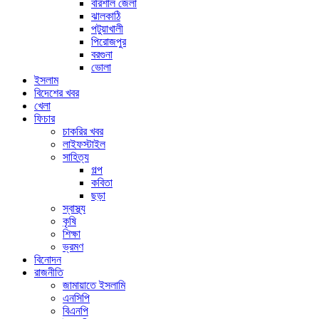
বরিশাল জেলা
ঝালকাঠি
পটুয়াখালী
পিরোজপুর
বরগুনা
ভোলা
ইসলাম
বিদেশের খবর
খেলা
ফিচার
চাকরির খবর
লাইফস্টাইল
সাহিত্য
গল্প
কবিতা
ছড়া
স্বাস্থ্য
কৃষি
শিক্ষা
ভ্রমণ
বিনোদন
রাজনীতি
জামায়াতে ইসলামি
এনসিপি
বিএনপি