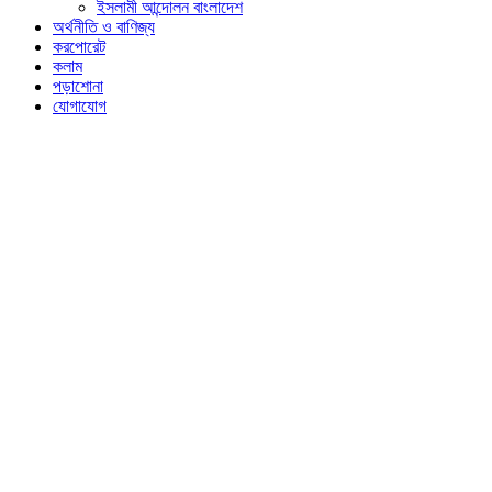
ইসলামী আন্দোলন বাংলাদেশ
অর্থনীতি ও বাণিজ্য
করপোরেট
কলাম
পড়াশোনা
যোগাযোগ