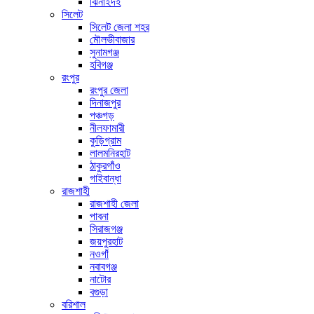
ঝিনাইদহ
সিলেট
সিলেট জেলা শহর
মৌলভীবাজার
সুনামগঞ্জ
হবিগঞ্জ
রংপুর
রংপুর জেলা
দিনাজপুর
পঞ্চগড়
নীলফামারী
কুড়িগ্রাম
লালমনিরহাট
ঠাকুরগাঁও
গাইবান্ধা
রাজশাহী
রাজশাহী জেলা
পাবনা
সিরাজগঞ্জ
জয়পুরহাট
নওগাঁ
নবাবগঞ্জ
নাটোর
বগুড়া
বরিশাল