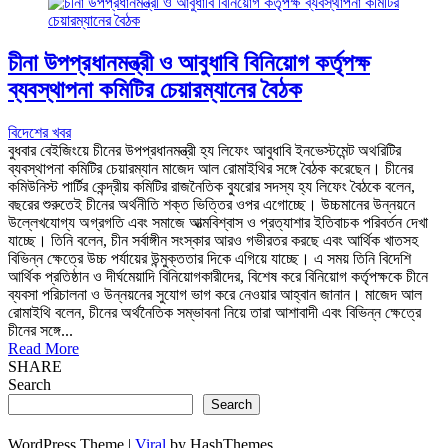
চীনা উপপ্রধানমন্ত্রী ও আবুধাবি বিনিয়োগ কর্তৃপক্ষ
ব্যবস্থাপনা কমিটির চেয়ারম্যানের বৈঠক
বিদেশের খবর
বুধবার বেইজিংয়ে চীনের উপপ্রধানমন্ত্রী হ্য লিফেং আবুধাবি ইনভেস্টমেন্ট অথরিটির
ব্যবস্থাপনা কমিটির চেয়ারম্যান মাজেদ আল রোমাইথির সঙ্গে বৈঠক করেছেন। চীনের
কমিউনিস্ট পার্টির কেন্দ্রীয় কমিটির রাজনৈতিক ব্যুরোর সদস্য হ্য লিফেং বৈঠকে বলেন,
বছরের শুরুতেই চীনের অর্থনীতি শক্ত ভিত্তির ওপর এগোচ্ছে। উচ্চমানের উন্নয়নে
উল্লেখযোগ্য অগ্রগতি এবং সমাজে আত্মবিশ্বাস ও প্রত্যাশার ইতিবাচক পরিবর্তন দেখা
যাচ্ছে। তিনি বলেন, চীন সর্বাঙ্গীন সংস্কার আরও গভীরতর করছে এবং আর্থিক খাতসহ
বিভিন্ন ক্ষেত্রে উচ্চ পর্যায়ের উন্মুক্ততার দিকে এগিয়ে যাচ্ছে। এ সময় তিনি বিদেশি
আর্থিক প্রতিষ্ঠান ও দীর্ঘমেয়াদি বিনিয়োগকারীদের, বিশেষ করে বিনিয়োগ কর্তৃপক্ষকে চীনে
ব্যবসা পরিচালনা ও উন্নয়নের সুযোগ ভাগ করে নেওয়ার আহ্বান জানান। মাজেদ আল
রোমাইথি বলেন, চীনের অর্থনৈতিক সম্ভাবনা নিয়ে তারা আশাবাদী এবং বিভিন্ন ক্ষেত্রে
চীনের সঙ্গে...
Read More
SHARE
Search
Search
WordPress Theme |
Viral
by HashThemes