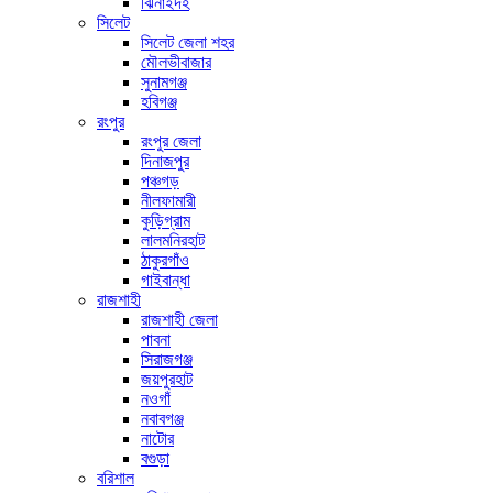
ঝিনাইদহ
সিলেট
সিলেট জেলা শহর
মৌলভীবাজার
সুনামগঞ্জ
হবিগঞ্জ
রংপুর
রংপুর জেলা
দিনাজপুর
পঞ্চগড়
নীলফামারী
কুড়িগ্রাম
লালমনিরহাট
ঠাকুরগাঁও
গাইবান্ধা
রাজশাহী
রাজশাহী জেলা
পাবনা
সিরাজগঞ্জ
জয়পুরহাট
নওগাঁ
নবাবগঞ্জ
নাটোর
বগুড়া
বরিশাল