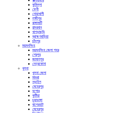
কক্সবাজার
কুমিল্লা
ফেনী
নোয়াখালী
লক্ষীপুর
রাঙ্গামাটি
বান্দরবান
খাগড়াছড়ি
ব্রাহ্মণবাড়িয়া
চাঁদপুর
ময়মনসিংহ
ময়মনসিংহ জেলা শহর
শেরপুর
জামালপুর
নেত্রকোনা
খুলনা
খুলনা জেলা
মাগুরা
নড়াইল
মেহেরপুর
যশোর
কুষ্টিয়া
চুয়াডাঙ্গা
বাগেরহাট
মেহেরপুর