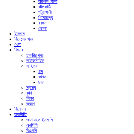
বরিশাল জেলা
ঝালকাঠি
পটুয়াখালী
পিরোজপুর
বরগুনা
ভোলা
ইসলাম
বিদেশের খবর
খেলা
ফিচার
চাকরির খবর
লাইফস্টাইল
সাহিত্য
গল্প
কবিতা
ছড়া
স্বাস্থ্য
কৃষি
শিক্ষা
ভ্রমণ
বিনোদন
রাজনীতি
জামায়াতে ইসলামি
এনসিপি
বিএনপি