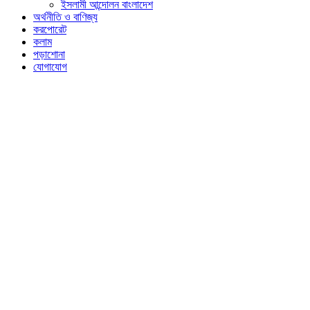
ইসলামী আন্দোলন বাংলাদেশ
অর্থনীতি ও বাণিজ্য
করপোরেট
কলাম
পড়াশোনা
যোগাযোগ