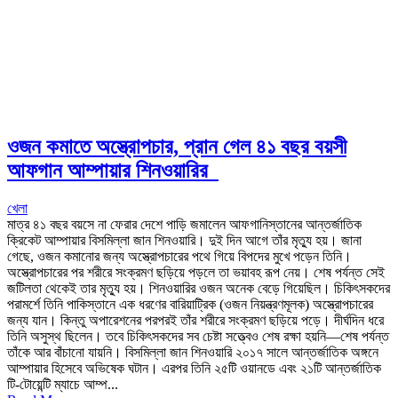
ওজন কমাতে অস্ত্রোপচার, প্রান গেল ৪১ বছর বয়সী
আফগান আম্পায়ার শিনওয়ারির
খেলা
মাত্র ৪১ বছর বয়সে না ফেরার দেশে পাড়ি জমালেন আফগানিস্তানের আন্তর্জাতিক
ক্রিকেট আম্পায়ার বিসমিল্লা জান শিনওয়ারি। দুই দিন আগে তাঁর মৃত্যু হয়। জানা
গেছে, ওজন কমানোর জন্য অস্ত্রোপচারের পথে গিয়ে বিপদের মুখে পড়েন তিনি।
অস্ত্রোপচারের পর শরীরে সংক্রমণ ছড়িয়ে পড়লে তা ভয়াবহ রূপ নেয়। শেষ পর্যন্ত সেই
জটিলতা থেকেই তার মৃত্যু হয়। শিনওয়ারির ওজন অনেক বেড়ে গিয়েছিল। চিকিৎসকদের
পরামর্শে তিনি পাকিস্তানে এক ধরণের বারিয়াট্রিক (ওজন নিয়ন্ত্রণমূলক) অস্ত্রোপচারের
জন্য যান। কিন্তু অপারেশনের পরপরই তাঁর শরীরে সংক্রমণ ছড়িয়ে পড়ে। দীর্ঘদিন ধরে
তিনি অসুস্থ ছিলেন। তবে চিকিৎসকদের সব চেষ্টা সত্ত্বেও শেষ রক্ষা হয়নি—শেষ পর্যন্ত
তাঁকে আর বাঁচানো যায়নি। বিসমিল্লা জান শিনওয়ারি ২০১৭ সালে আন্তর্জাতিক অঙ্গনে
আম্পায়ার হিসেবে অভিষেক ঘটান। এরপর তিনি ২৫টি ওয়ানডে এবং ২১টি আন্তর্জাতিক
টি-টোয়েন্টি ম্যাচে আম্প...