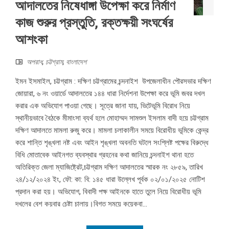
আদালতের নিষেধাঙ্গা উপেক্ষা করে নির্মাণ
কাজ শুরুর প্রস্তুতি, রক্তক্ষয়ী সংঘর্ষের
আশংকা
অপরাধ
,
চট্টগ্রাম
,
বাংলাদেশ
ইমন ইসমাইল, চট্টগ্রাম : দক্ষিণ চট্টগ্রামের চন্দনাইশ উপজেলাধীন পৌরসভার দক্ষিণ
জোয়ারা, ৬ নং ওয়ার্ডে আদালতের ১৪৪ ধারা নির্দেশনা উপেক্ষা করে ভূমি জবর দখল
করার এক অভিযোগ পাওয়া গেছে। সূত্রে জানা যায়, ভিটেভূমি বিরোধ নিয়ে
স্থানীয়ভাবে বৈঠকে মীমাংসা ব্যর্থ হলে মোহাম্মদ সামশুল ইসলাম বাদী হয়ে চট্টগ্রাম
দক্ষিণ আদালতে মামলা রুজু করে। মামলা চলাকালীন সময়ে বিরোধীয় ভূমিকে কেন্দ্র
করে শান্তি শৃঙ্খলা নষ্ট এবং আইন শৃঙ্খলা অবনতি ঘটলে সংশ্লিষ্ট পক্ষের বিরুদ্ধে
বিধি মোতাবেক আইনগত ব্যবস্থার গ্রহনের কথা জানিয়ে চন্দনাইশ থানা হতে
অতিরিক্ত জেলা ম্যাজিষ্ট্রেট,চট্টগ্রাম দক্ষিণ আদালতের স্মারক নং ২৮৫৯, তারিখ
২৪/১২/২০২৪ ইং, ফৌ: কা: বি: ১৪৫ ধারা উল্লেখ পূর্বক ০২/০১/২০২৫ নোটিশ
প্রদান করা হয়। অভিযোগ, বিবাদী পক্ষ আইনকে হাতে তুলে নিয়ে বিরোধীয় ভূমি
দখলের বেশ কয়বার চেষ্টা চালায়।বিগত সময়ে কয়েকবা...