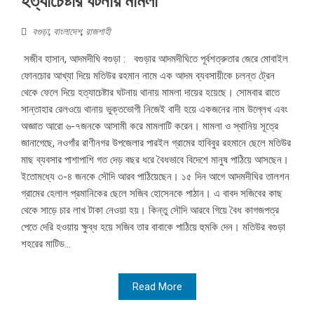
হত্যাচেষ্টার ঘটনায় মামলা
বগুড়া
,
বাংলাদেশ
,
রাজশাহী
সজীব হাসান, আদমদীঘি বগুড়া : বগুড়ার আদমদীঘিতে পূর্বশত্রুতার জেরে মোবাইল
ফোনচোর আখ্যা দিয়ে মতিউর রহমান নামে এক আদম ব্যবসায়ীকে চলন্ত ট্রেন
থেকে ফেলে দিয়ে হত্যাচেষ্টার ঘটনায় থানায় মামলা দায়ের হয়েছে। সোমবার রাতে
সান্তাহার রেলওয়ে থানায় ভুক্তভোগী নিজেই বাদী হয়ে একজনের নাম উল্লেখ এবং
অজ্ঞাত আরো ৬-৭জনকে আসামী করে মামলাটি করেন। মামলা ও স্থানিয় সূত্রে
জানাগেছে, নওগাঁর রাণীনগর উপজেলার পারইল গ্রামের হাবিবুর রহমানে ছেলে মতিউর
মাছ ব্যবসার পাশাপাশি গত দেড় বছর ধরে বৈধভাবে বিদেশে মানুষ পাঠিয়ে আসছেন।
ইতোমধ্যে ৩-৪ জনকে সৌদি আরব পাঠিয়েছেন। ১৫ দিন আগে আদমদীঘির তালশন
গ্রামের হেলাল প্রমানিকের ছেলে সজিব হোসেনকে পাঠান। এ বাবদ সজিবের কাছ
থেকে সাড়ে চার লাখ টাকা নেওয়া হয়। কিন্তু সৌদি আরবে গিয়ে বৈধ কাগজপত্র
পেতে দেরি হওয়ায় ক্ষুব্ধ হয়ে সজিব তার বাবাকে পাঠিয়ে হুমকি দেন। মতিউর বগুড়া
শহরের মাটিড...
Read More