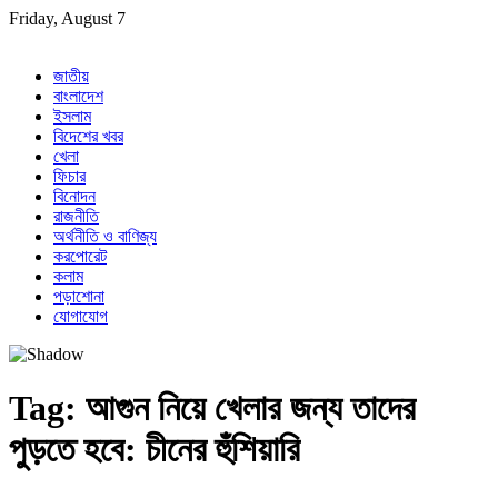
Skip
Friday, August 7
to
content
জাতীয়
বাংলাদেশ
ইসলাম
বিদেশের খবর
খেলা
ফিচার
বিনোদন
রাজনীতি
অর্থনীতি ও বাণিজ্য
করপোরেট
কলাম
পড়াশোনা
যোগাযোগ
Tag:
আগুন নিয়ে খেলার জন্য তাদের
পুড়তে হবে: চীনের হুঁশিয়ারি