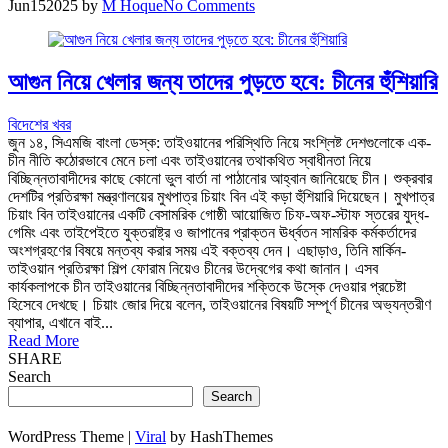
Jun
15
2025
by
M Hoque
No Comments
আগুন নিয়ে খেলার জন্য তাদের পুড়তে হবে: চীনের হুঁশিয়ারি
বিদেশের খবর
জুন ১৪, সিএমজি বাংলা ডেস্ক: তাইওয়ানের পরিস্থিতি নিয়ে সংশ্লিষ্ট দেশগুলোকে এক-
চীন নীতি কঠোরভাবে মেনে চলা এবং তাইওয়ানের তথাকথিত স্বাধীনতা নিয়ে
বিচ্ছিন্নতাবাদীদের কাছে কোনো ভুল বার্তা না পাঠানোর আহ্বান জানিয়েছে চীন। শুক্রবার
দেশটির প্রতিরক্ষা মন্ত্রণালয়ের মুখপাত্র চিয়াং বিন এই কড়া হুঁশিয়ারি দিয়েছেন। মুখপাত্র
চিয়াং বিন তাইওয়ানের একটি বেসামরিক গোষ্ঠী আয়োজিত চিফ-অফ-স্টাফ স্তরের যুদ্ধ-
গেমিং এবং তাইপেইতে যুক্তরাষ্ট্র ও জাপানের প্রাক্তন ঊর্ধ্বতন সামরিক কর্মকর্তাদের
অংশগ্রহণের বিষয়ে মন্তব্য করার সময় এই বক্তব্য দেন। এছাড়াও, তিনি মার্কিন-
তাইওয়ান প্রতিরক্ষা শিল্প ফোরাম নিয়েও চীনের উদ্বেগের কথা জানান। এসব
কার্যকলাপকে চীন তাইওয়ানের বিচ্ছিন্নতাবাদীদের শক্তিকে উস্কে দেওয়ার প্রচেষ্টা
হিসেবে দেখছে। চিয়াং জোর দিয়ে বলেন, তাইওয়ানের বিষয়টি সম্পূর্ণ চীনের অভ্যন্তরীণ
ব্যাপার, এখানে বাই...
Read More
SHARE
Search
Search
WordPress Theme |
Viral
by HashThemes