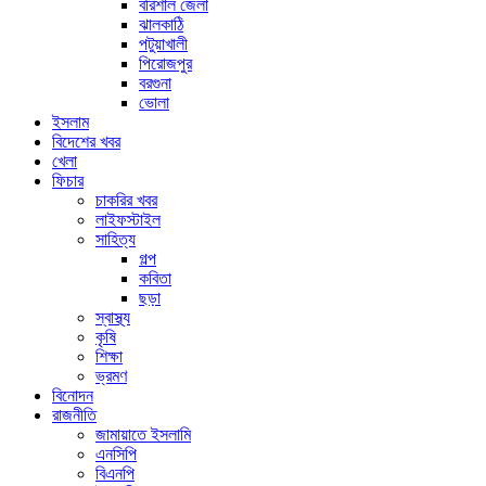
বরিশাল জেলা
ঝালকাঠি
পটুয়াখালী
পিরোজপুর
বরগুনা
ভোলা
ইসলাম
বিদেশের খবর
খেলা
ফিচার
চাকরির খবর
লাইফস্টাইল
সাহিত্য
গল্প
কবিতা
ছড়া
স্বাস্থ্য
কৃষি
শিক্ষা
ভ্রমণ
বিনোদন
রাজনীতি
জামায়াতে ইসলামি
এনসিপি
বিএনপি