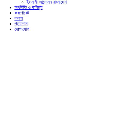
ইসলামী আন্দোলন বাংলাদেশ
অর্থনীতি ও বাণিজ্য
করপোরেট
কলাম
পড়াশোনা
যোগাযোগ