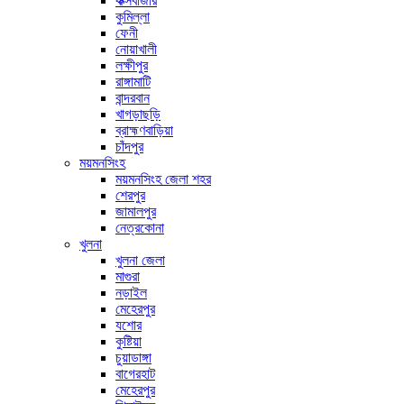
কক্সবাজার
কুমিল্লা
ফেনী
নোয়াখালী
লক্ষীপুর
রাঙ্গামাটি
বান্দরবান
খাগড়াছড়ি
ব্রাহ্মণবাড়িয়া
চাঁদপুর
ময়মনসিংহ
ময়মনসিংহ জেলা শহর
শেরপুর
জামালপুর
নেত্রকোনা
খুলনা
খুলনা জেলা
মাগুরা
নড়াইল
মেহেরপুর
যশোর
কুষ্টিয়া
চুয়াডাঙ্গা
বাগেরহাট
মেহেরপুর