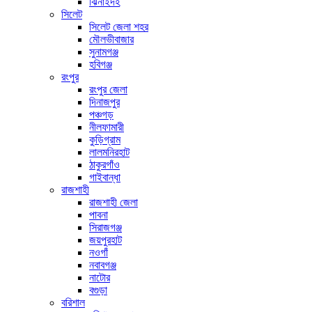
ঝিনাইদহ
সিলেট
সিলেট জেলা শহর
মৌলভীবাজার
সুনামগঞ্জ
হবিগঞ্জ
রংপুর
রংপুর জেলা
দিনাজপুর
পঞ্চগড়
নীলফামারী
কুড়িগ্রাম
লালমনিরহাট
ঠাকুরগাঁও
গাইবান্ধা
রাজশাহী
রাজশাহী জেলা
পাবনা
সিরাজগঞ্জ
জয়পুরহাট
নওগাঁ
নবাবগঞ্জ
নাটোর
বগুড়া
বরিশাল