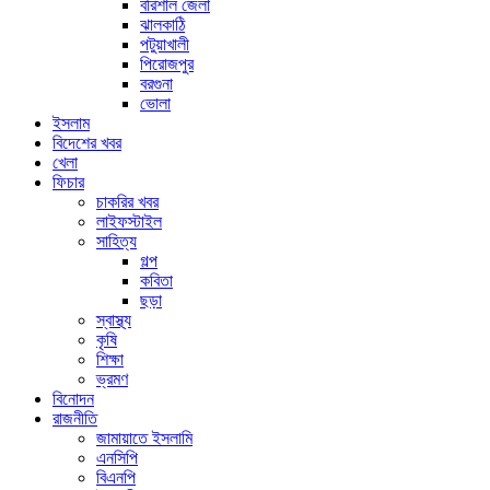
বরিশাল জেলা
ঝালকাঠি
পটুয়াখালী
পিরোজপুর
বরগুনা
ভোলা
ইসলাম
বিদেশের খবর
খেলা
ফিচার
চাকরির খবর
লাইফস্টাইল
সাহিত্য
গল্প
কবিতা
ছড়া
স্বাস্থ্য
কৃষি
শিক্ষা
ভ্রমণ
বিনোদন
রাজনীতি
জামায়াতে ইসলামি
এনসিপি
বিএনপি