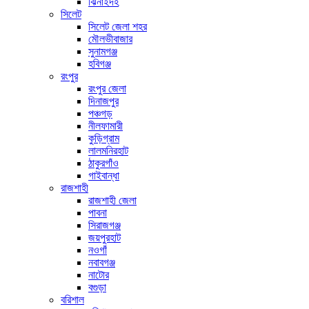
ঝিনাইদহ
সিলেট
সিলেট জেলা শহর
মৌলভীবাজার
সুনামগঞ্জ
হবিগঞ্জ
রংপুর
রংপুর জেলা
দিনাজপুর
পঞ্চগড়
নীলফামারী
কুড়িগ্রাম
লালমনিরহাট
ঠাকুরগাঁও
গাইবান্ধা
রাজশাহী
রাজশাহী জেলা
পাবনা
সিরাজগঞ্জ
জয়পুরহাট
নওগাঁ
নবাবগঞ্জ
নাটোর
বগুড়া
বরিশাল