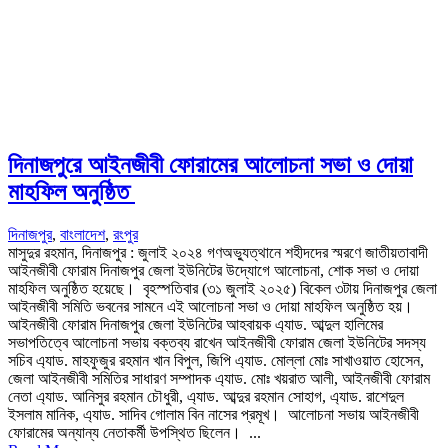
দিনাজপুরে আইনজীবী ফোরামের আলোচনা সভা ও দোয়া
মাহফিল অনুষ্ঠিত
দিনাজপুর
,
বাংলাদেশ
,
রংপুর
মাসুদুর রহমান, দিনাজপুর : জুলাই ২০২৪ গণঅভ্যুত্থানে শহীদদের স্মরণে জাতীয়তাবাদী
আইনজীবী ফোরাম দিনাজপুর জেলা ইউনিটের উদ্যোগে আলোচনা, শোক সভা ও দোয়া
মাহফিল অনুষ্ঠিত হয়েছে। বৃহস্পতিবার (৩১ জুলাই ২০২৫) বিকেল ৩টায় দিনাজপুর জেলা
আইনজীবী সমিতি ভবনের সামনে এই আলোচনা সভা ও দোয়া মাহফিল অনুষ্ঠিত হয়।
আইনজীবী ফোরাম দিনাজপুর জেলা ইউনিটের আহবায়ক এ্যাড. আব্দুল হালিমের
সভাপতিত্বে আলোচনা সভায় বক্তব্য রাখেন আইনজীবী ফোরাম জেলা ইউনিটের সদস্য
সচিব এ্যাড. মাহফুজুর রহমান খান বিপুল, জিপি এ্যাড. মোল্লা মোঃ সাখাওয়াত হোসেন,
জেলা আইনজীবী সমিতির সাধারণ সম্পাদক এ্যাড. মোঃ খয়রাত আলী, আইনজীবী ফোরাম
নেতা এ্যাড. আনিসুর রহমান চৌধুরী, এ্যাড. আব্দুর রহমান সোহাগ, এ্যাড. রাশেদুল
ইসলাম মানিক, এ্যাড. সাদিব গোলাম বিন নাসের প্রমূখ। আলোচনা সভায় আইনজীবী
ফোরামের অন্যান্য নেতাকর্মী উপস্থিত ছিলেন। ...