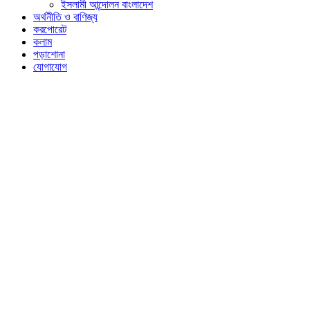
ইসলামী আন্দোলন বাংলাদেশ
অর্থনীতি ও বাণিজ্য
করপোরেট
কলাম
পড়াশোনা
যোগাযোগ