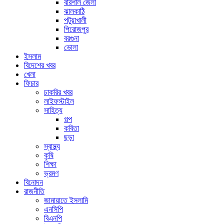
বরিশাল জেলা
ঝালকাঠি
পটুয়াখালী
পিরোজপুর
বরগুনা
ভোলা
ইসলাম
বিদেশের খবর
খেলা
ফিচার
চাকরির খবর
লাইফস্টাইল
সাহিত্য
গল্প
কবিতা
ছড়া
স্বাস্থ্য
কৃষি
শিক্ষা
ভ্রমণ
বিনোদন
রাজনীতি
জামায়াতে ইসলামি
এনসিপি
বিএনপি