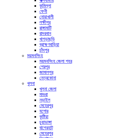
কক্সবাজার
কুমিল্লা
ফেনী
নোয়াখালী
লক্ষীপুর
রাঙ্গামাটি
বান্দরবান
খাগড়াছড়ি
ব্রাহ্মণবাড়িয়া
চাঁদপুর
ময়মনসিংহ
ময়মনসিংহ জেলা শহর
শেরপুর
জামালপুর
নেত্রকোনা
খুলনা
খুলনা জেলা
মাগুরা
নড়াইল
মেহেরপুর
যশোর
কুষ্টিয়া
চুয়াডাঙ্গা
বাগেরহাট
মেহেরপুর