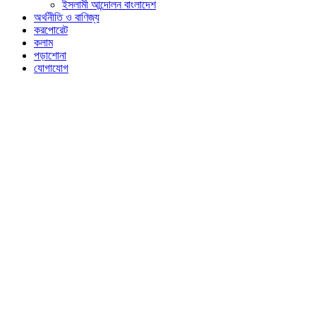
ইসলামী আন্দোলন বাংলাদেশ
অর্থনীতি ও বাণিজ্য
করপোরেট
কলাম
পড়াশোনা
যোগাযোগ