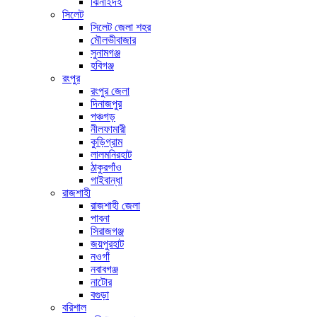
ঝিনাইদহ
সিলেট
সিলেট জেলা শহর
মৌলভীবাজার
সুনামগঞ্জ
হবিগঞ্জ
রংপুর
রংপুর জেলা
দিনাজপুর
পঞ্চগড়
নীলফামারী
কুড়িগ্রাম
লালমনিরহাট
ঠাকুরগাঁও
গাইবান্ধা
রাজশাহী
রাজশাহী জেলা
পাবনা
সিরাজগঞ্জ
জয়পুরহাট
নওগাঁ
নবাবগঞ্জ
নাটোর
বগুড়া
বরিশাল