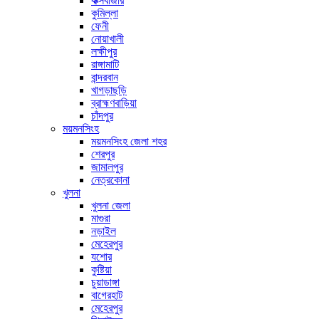
কক্সবাজার
কুমিল্লা
ফেনী
নোয়াখালী
লক্ষীপুর
রাঙ্গামাটি
বান্দরবান
খাগড়াছড়ি
ব্রাহ্মণবাড়িয়া
চাঁদপুর
ময়মনসিংহ
ময়মনসিংহ জেলা শহর
শেরপুর
জামালপুর
নেত্রকোনা
খুলনা
খুলনা জেলা
মাগুরা
নড়াইল
মেহেরপুর
যশোর
কুষ্টিয়া
চুয়াডাঙ্গা
বাগেরহাট
মেহেরপুর