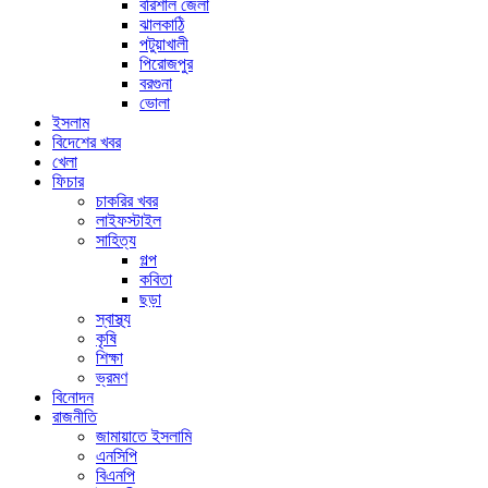
বরিশাল জেলা
ঝালকাঠি
পটুয়াখালী
পিরোজপুর
বরগুনা
ভোলা
ইসলাম
বিদেশের খবর
খেলা
ফিচার
চাকরির খবর
লাইফস্টাইল
সাহিত্য
গল্প
কবিতা
ছড়া
স্বাস্থ্য
কৃষি
শিক্ষা
ভ্রমণ
বিনোদন
রাজনীতি
জামায়াতে ইসলামি
এনসিপি
বিএনপি