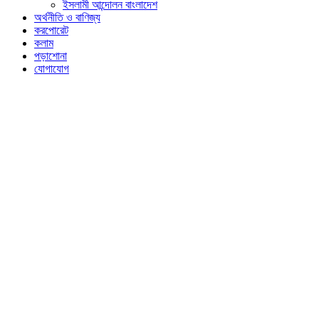
ইসলামী আন্দোলন বাংলাদেশ
অর্থনীতি ও বাণিজ্য
করপোরেট
কলাম
পড়াশোনা
যোগাযোগ