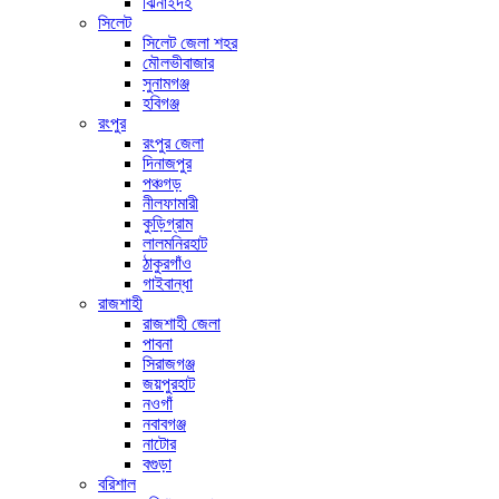
ঝিনাইদহ
সিলেট
সিলেট জেলা শহর
মৌলভীবাজার
সুনামগঞ্জ
হবিগঞ্জ
রংপুর
রংপুর জেলা
দিনাজপুর
পঞ্চগড়
নীলফামারী
কুড়িগ্রাম
লালমনিরহাট
ঠাকুরগাঁও
গাইবান্ধা
রাজশাহী
রাজশাহী জেলা
পাবনা
সিরাজগঞ্জ
জয়পুরহাট
নওগাঁ
নবাবগঞ্জ
নাটোর
বগুড়া
বরিশাল