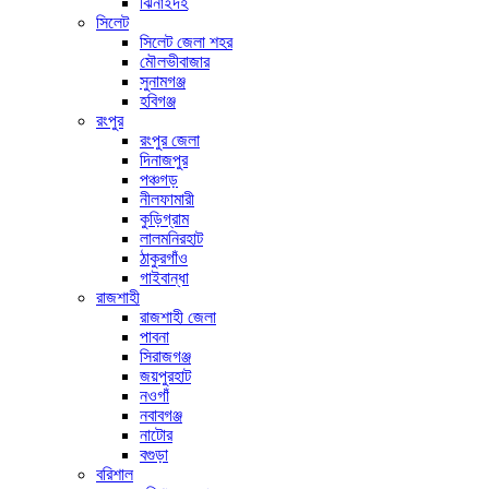
ঝিনাইদহ
সিলেট
সিলেট জেলা শহর
মৌলভীবাজার
সুনামগঞ্জ
হবিগঞ্জ
রংপুর
রংপুর জেলা
দিনাজপুর
পঞ্চগড়
নীলফামারী
কুড়িগ্রাম
লালমনিরহাট
ঠাকুরগাঁও
গাইবান্ধা
রাজশাহী
রাজশাহী জেলা
পাবনা
সিরাজগঞ্জ
জয়পুরহাট
নওগাঁ
নবাবগঞ্জ
নাটোর
বগুড়া
বরিশাল