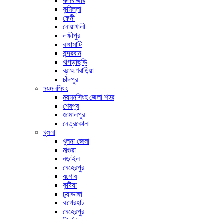
কক্সবাজার
কুমিল্লা
ফেনী
নোয়াখালী
লক্ষীপুর
রাঙ্গামাটি
বান্দরবান
খাগড়াছড়ি
ব্রাহ্মণবাড়িয়া
চাঁদপুর
ময়মনসিংহ
ময়মনসিংহ জেলা শহর
শেরপুর
জামালপুর
নেত্রকোনা
খুলনা
খুলনা জেলা
মাগুরা
নড়াইল
মেহেরপুর
যশোর
কুষ্টিয়া
চুয়াডাঙ্গা
বাগেরহাট
মেহেরপুর