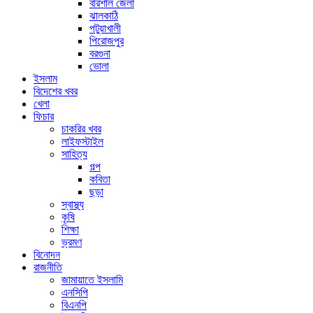
বরিশাল জেলা
ঝালকাঠি
পটুয়াখালী
পিরোজপুর
বরগুনা
ভোলা
ইসলাম
বিদেশের খবর
খেলা
ফিচার
চাকরির খবর
লাইফস্টাইল
সাহিত্য
গল্প
কবিতা
ছড়া
স্বাস্থ্য
কৃষি
শিক্ষা
ভ্রমণ
বিনোদন
রাজনীতি
জামায়াতে ইসলামি
এনসিপি
বিএনপি