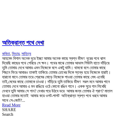
অতিক্রান্ত পথে দেখা
কবিতা
,
ফিচার
,
সাহিত্য
আহমেদ বিশাল অনেক দূরে ইচ্ছা আমার অনেক কাছে স্বপ্ন ভীষণ দূরের পথে ঝাপ
দিয়েছি কাছের পথে পেরিয়ে সে ক্ষন। পথের মাঝে তোমার আভাস শিউলি হাতে দাঁড়িয়ে
তুমি তোমায় দেখে আমার এমন নিজেকে বলে একটু থামি। থামবো বলে তোমার কাছে
পিছনে ফিরে আবারও তাকাই তাকিয়ে তোমার চোখের দিকে স্তব্ধ হয়ে নিজেকে হারাই।
হারানো মানে তোমার তরে প্রেমের মোড়ে নিজেকে পাওয়া তোমার কাছে মেঘ এনেছি
তাই,মেঘের কাছে তোমাকে চাওয়া। দাঁড়িয়ে তুমি তাকিয়ে ভীষণ সরল মনে আমার পানে
তোমায় দেখে আমার এ মন রাঙিয়ে ওঠে কোনো রঙিন গানে। একক সুরে গান লিখেছি
দেখবে তুমি আমার সে গান? দেখার পরে উঠবে ভরে আমার জন্য তোমার ঐ প্রাণ? মাতাল
হাওয়া তোমার মতোই আমায় করে ওলট-পালট অতিক্রান্ত স্বপ্ন পথে ধরবে আমার
সাথে সে-জোট?...
Read More
SHARE
Search