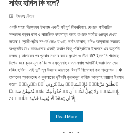
সহিহ হাদিস কি বলে?
ইসলাম
,
ফিচার
একটি সহজ বিশ্লেষণ ইসলাম একটি পরিপূর্ণ জীবনবিধান, যেখানে পারিবারিক
সম্পর্কের বন্ধন রক্ষা ও সামাজিক ভারসাম্য বজায় রাখাকে সর্বোচ্চ গুরুত্ব দেওয়া
হয়েছে। স্বামী-স্ত্রীর সম্পর্ক ভেঙে যাওয়া, অর্থাৎ তালাক, যদিও আল্লাহর সবচেয়ে
অপছন্দনীয় বৈধ কাজগুলোর একটি, তথাপি কিছু পরিস্থিতিতে ইসলামে এর অনুমতি
রয়েছে। তালাকের পর পুনরায় সংসার করার সুযোগ ও সীমা কী? ইসলামি শরিয়াহ,
বিশেষ করে কুরআনুল কারিম ও রাসুলুল্লাহ সাল্লাল্লাহু আলাইহি ওয়াসাল্লামের
সহিহ হাদিস—এই দুটি মূল উৎসের আলোকে বিষয়টি বিশ্লেষণ করা প্রয়োজন। ❖
তালাকের প্রকারভেদ ও কুরআনের দৃষ্টিভঙ্গি কুরআনুল কারিমে আল্লাহ তায়ালা ইরশাদ
করেন: ٱلطَّلَٰقُ مَرَّتَانِۖ فَإِمۡسَاكُۢ بِمَعۡرُوفٍ أَوۡ تَسۡرِيحُۢ
بِإِحۡسَٰنࣲۗ وَلَا يَحِلُّ لَكُمۡ أَن تَأۡخُذُواْ مِمَّآ ءَاتَيۡتُمُوهُنَّ شَيۡئًا
إِلَّآ أَن يَخَافَآ أَلَّا يُقِيمَا حُدُودَ ٱللَّهِۖ فَ...
Read More