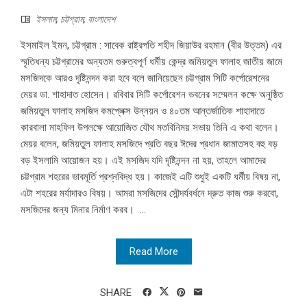
ইসলাম
,
চট্টগ্রাম
,
বাংলাদেশ
ইসমাইল ইমন, চট্টগ্রাম : সাবেক রাষ্ট্রপতি শহীদ জিয়াউর রহমান (বীর উত্তম) এর
স্মৃতিধন্য চট্টগ্রামের অন্যতম গুরুত্বপূর্ণ ধর্মীয় কেন্দ্র জমিয়তুল ফালাহ জাতীয় জামে
মসজিদকে আরও দৃষ্টিনন্দন করা হবে বলে জানিয়েছেন চট্টগ্রাম সিটি কর্পোরেশনের
মেয়র ডা. শাহাদাত হোসেন। রবিবার সিটি কর্পোরেশন ভবনের সম্মেলন কক্ষে অনুষ্ঠিত
জমিয়তুল ফালাহ মসজিদ কমপ্লেক্স উন্নয়ন ও ৪০তম আন্তর্জাতিক শাহাদাতে
কারবালা মাহফিল উপলক্ষে আয়োজিত যৌথ মতবিনিময় সভায় তিনি এ কথা বলেন।
মেয়র বলেন, জমিয়তুল ফালাহ মসজিদে প্রতি বছর ঈদের প্রধান জামাতসহ বহু বড়
বড় ইসলামি আয়োজন হয়। এই মসজিদ যদি দৃষ্টিনন্দন না হয়, তাহলে আমাদের
চট্টগ্রাম শহরের ভাবমূর্তি প্রশ্নবিদ্ধ হয়। কাজেই এটি শুধুই একটি ধর্মীয় বিষয় না,
এটা শহরের মর্যাদারও বিষয়। আমরা মসজিদের সৌন্দর্যবর্ধনে দ্রুত কাজ শুরু করবো,
মসজিদের জন্য মিনার নির্মাণ করব। ...
Read More
SHARE