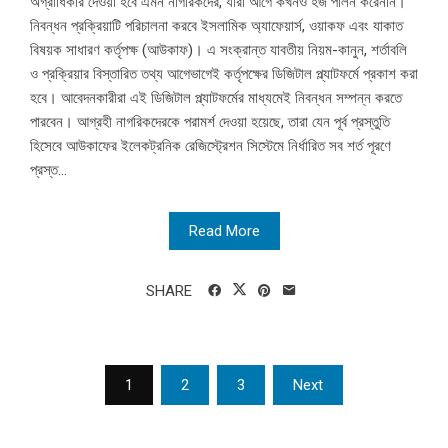
অগ্রাধিকার দেওয়া হবে এমন নাগরিকদের, যারা আগে কখনও হজ পালন করেননি।
নিবন্ধন প্রক্রিয়াটি পরিচালনা করবে ইসলামিক অ্যাফেয়ার্স, ওয়াকফ এবং যাকাত
বিষয়ক সাধারণ কর্তৃপক্ষ (আউকাফ)। এ সংক্রান্ত যাবতীয় নিয়ম-কানুন, শর্তাবলি
ও প্রক্রিয়ার বিস্তারিত তথ্য আগেভাগেই কর্তৃপক্ষের ডিজিটাল প্ল্যাটফর্মে প্রকাশ করা
হবে। আবেদনকারীরা এই ডিজিটাল প্ল্যাটফর্মের মাধ্যমেই নিবন্ধন সম্পন্ন করতে
পারবেন। আগ্রহী নাগরিকদেরকে পরামর্শ দেওয়া হয়েছে, তারা যেন পূর্ব প্রস্তুতি
হিসেবে আউকাফের ইলেকট্রনিক রেজিস্ট্রেশন সিস্টেমে নির্ধারিত সব শর্ত পূরণে
প্রস্ত...
Read More
SHARE
Posts
1
2
3
Next
pagination