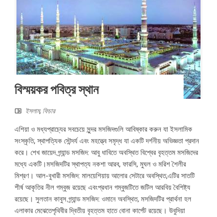
বিস্ময়কর পবিত্র স্থান
ইসলাম
,
ফিচার
এশিয়া ও মধ্যপ্রাচ্যের সবচেয়ে সুন্দর মসজিদগুলি আবিষ্কার করুন যা ইসলামিক
সংস্কৃতি, স্থাপত্যিক সৌন্দর্য এবং মহত্ত্বে সমৃদ্ধ যা একটি দর্শনীয় অভিজ্ঞতা প্রদান
করে। শেখ জায়েদ গ্র্যান্ড মসজিদ: আবু ধাবিতে অবস্থিত বিশ্বের বৃহত্তম মসজিদের
মধ্যে একটি।মসজিদটির স্থাপত্য নকশা আরব, ফারসি, মুঘল ও মরিশ শৈলীর
মিশ্রণ। আল-বুখারী মসজিদ: মালয়েশিয়ায় আলোর সেটারে অবস্থিত,এটির সাতটি
শীর্ষ আকৃতির নীল গম্বুজ রয়েছে এবংপ্রধান গম্বুজটিতে জটিল আরবিয় বৈশিষ্ট্য
রয়েছে। সুলতান কাবুস গ্র্যান্ড মসজিদ: ওমানে অবস্থিত, মসজিদটির প্রার্থনা হল
এলাকার মেঝেতেপৃথিবীর দ্বিতীয় বৃহত্তম হাতে বোনা কার্পেট রয়েছে। উবুদিয়া