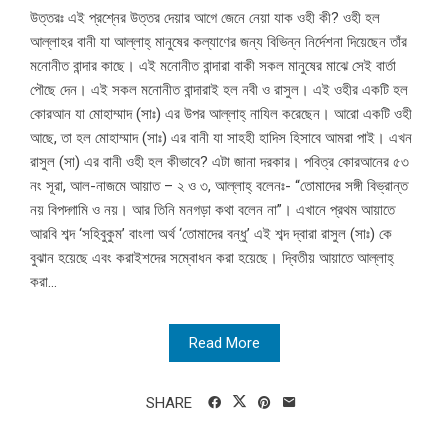
উত্তরঃ এই প্রশ্নের উত্তর দেয়ার আগে জেনে নেয়া যাক ওহী কী? ওহী হল
আল্লাহর বানী যা আল্লাহ্‌ মানুষের কল্যাণের জন্য বিভিন্ন নির্দেশনা দিয়েছেন তাঁর
মনোনীত বান্দার কাছে। এই মনোনীত বান্দারা বাকী সকল মানুষের মাঝে সেই বার্তা
পৌছে দেন। এই সকল মনোনীত বান্দারাই হল নবী ও রাসুল। এই ওহীর একটি হল
কোরআন যা মোহাম্মাদ (সাঃ) এর উপর আল্লাহ্‌ নাযিল করেছেন। আরো একটি ওহী
আছে, তা হল মোহাম্মাদ (সাঃ) এর বানী যা সাহহী হাদিস হিসাবে আমরা পাই। এখন
রাসুল (সা) এর বানী ওহী হল কীভাবে? এটা জানা দরকার। পবিত্র কোরআনের ৫৩
নং সূরা, আল-নাজমে আয়াত – ২ ও ৩, আল্লাহ্‌ বলেনঃ- “তোমাদের সঙ্গী বিভ্রান্ত
নয় বিপদ্গামি ও নয়। আর তিনি মনগড়া কথা বলেন না”। এখানে প্রথম আয়াতে
আরবি শব্দ ‘সহিবুকুম’ বাংলা অর্থ ‘তোমাদের বন্ধু’ এই শব্দ দ্বারা রাসুল (সাঃ) কে
বুঝান হয়েছে এবং করাইশদের সম্বোধন করা হয়েছে। দ্বিতীয় আয়াতে আল্লাহ্‌
করা...
Read More
SHARE