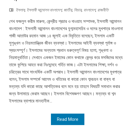
ইসলাম
,
ইসলামী আন্দোলন বাংলাদেশ
,
জাতীয়
,
ফিচার
,
বাংলাদেশ
,
রাজনীতি
শেখ ফজলুল করীম মারুফ, কেন্দ্রীয় প্রচার ও দাওয়াহ সম্পাদক, ইসলামী আন্দোলন
বাংলাদেশ : ইসলামী আন্দোলন বাংলাদেশের যুগ্মমহাসচিব ও দলের মুখপাত্র মাওলানা
গাজী আতাউর রহমান আজ ১৪ জুলাই এক বিবৃতিতে বলেছেন, ইসলাম একটি
সুশৃঙ্খল ও নিয়মতান্ত্রিক জীবন ব্যবস্থা। ইসলামের আইনী ব্যবস্থা পূর্নাঙ্গ ও
স্বয়ংসম্পুর্ণ। ইসলামের অন্যতম প্রধান গুরুত্বপূর্ণ বিষয় হলো, শৃঙ্খলা ও
নিয়মানুবর্তিতা। সেখানে একজন ইমামের কোন কথাকে কেন্দ্র করে মসজিদের মধ্যে
তাকে কুপিয়ে আহত করা নিঃসন্দেহে গর্হিত কাজ। এটা ইসলামের শিক্ষা, দর্শন ও
চরিত্রের সাথে সাংঘর্ষিক একটি অপরাধ। ইসলামী আন্দোলন বাংলাদেশের মুখপাত্র
বলেন, ইসলাম সম্পর্কে আলেম ও খতিবের বা কারো কোন শব্দচয়ন বা বাক্য বা
মন্তব্য যদি কারো কাছে আপত্তিকর বলে মনে হয় তাহলে বিষয়টি সমাধান করার
জন্য উলামায়ে কেরাম আছেন। ইসলাম বিশেষজ্ঞগণ আছেন। মন্তব্য বা শব্দ
ইসলামের ব্যাপারে মানহানীক...
Read More