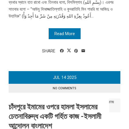
ব্যথার স্থানে হাত রাখো এবং তিনবার বলো, বিসমিল্লাহ (بِسْمِ اللهِ)। এরপর
সাতবার বলো – "আউযু বিআজ্জাতিল্লাহি ও কুদরাতিহি মিন শাররি মা আজিদু ও
উহাযিরু" (أَعُوذُ بِعِزَّةِ اللهِ وَقُدْرَتِهِ مِنْ شَرِّ مَا أَجِدُ وَأُ...
Read More
SHARE
JUL
14
2025
NO COMMENTS
চাঁদপুরে ইমামের ওপরে হামলা ইসলামের
চেতনাবিরুদ্ধ একটি গর্হিত কাজ -ইসলামী
আন্দোলন বাংলাদেশ