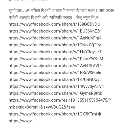
জুলাইয়ের ১৩টা বাজিয়ে বিএনপি যেভাবে বিপ্লবকে ছিনতাই করল। সারা দেশের
প্রতিটি কেন্দ্রেই বিএনপি ভোট জালিয়াতি করেছে। কিছু নমুনা লিংক
https://www.facebook.com/share/r/168GCDv3jU
https://www.facebook.com/share/v/1DU36KnE5r
https://www.facebook.com/share/v/1AgNuNFnjK
https://www.facebook.com/share/r/1CNoJVjT9y
https://www.facebook.com/share/v/1HJY3oyLzT
https://www.facebook.com/share/v/1DjpcZWK9M
https://www.facebook.com/share/v/1AvhRSVVPr
https://www.facebook.com/share/v/1EScW36e6i
https://www.facebook.com/share/r/187UBNUoyt
https://www.facebook.com/share/r/14WvvdyAFV1
https://www.facebook.com/share/v/1GymsR8tNb
https://www.facebook.com/reel/1913551155954475/?
mibextid=9drbnH&s=yWDuG2&fs=e
https://www.facebook.com/share/r/1GX3KTmf4t
https://www....