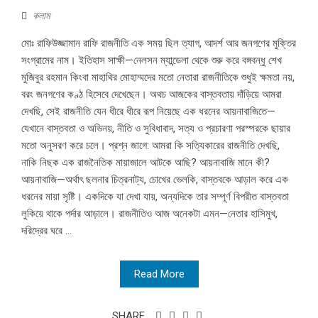
কলাম
মোঃ রাফিউজ্জামান রাফি রাজনীতি এক সময় ছিল ত্যাগ, আদর্শ আর জনগণের মুক্তির
সংগ্রামের নাম। ইতিহাস সাক্ষী—নেলসন ম্যান্ডেলা থেকে শুরু করে বঙ্গবন্ধু শেখ
মুজিবুর রহমান কিংবা মাহাথির মোহাম্মদের মতো নেতারা রাজনীতিকে শুধুই ক্ষমতা নয়,
বরং জনগণের কণ্ঠ হিসেবে দেখেছেন। অথচ আজকের বাস্তবতায় দাঁড়িয়ে আমরা
দেখছি, সেই রাজনীতি যেন ধীরে ধীরে রূপ নিয়েছে এক ধরনের আয়নাবাজিতে—
যেখানে বাস্তবতা ও অভিনয়, নীতি ও সুবিধাবাদ, সত্য ও প্রচারণা পরস্পরকে ছায়ার
মতো অনুসরণ করে চলে। প্রশ্ন জাগে: আমরা কি সত্যিকারের রাজনীতি দেখছি,
নাকি নিছক এক রাজনৈতিক মায়াজালে আটকে আছি? আয়নাবাজি মানে কী?
আয়নাবাজি—অর্থাৎ ছলনার চিত্রনাট্য, চোখের ভেলকি, বাস্তবকে আড়াল করে এক
ধরনের মায়া সৃষ্টি। একদিকে যা দেখা যায়, অন্যদিকে তার সম্পূর্ণ বিপরীত বাস্তবতা
লুকিয়ে থাকে পর্দার আড়ালে। রাজনীতিও আজ অনেকটা এমন—নেতার হাসিমুখ,
দরিদ্রের ঘরে ...
Read More
SHARE