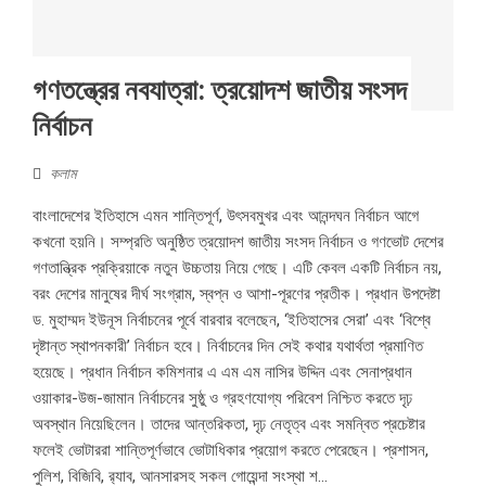
গণতন্ত্রের নবযাত্রা: ত্রয়োদশ জাতীয় সংসদ
নির্বাচন
কলাম
বাংলাদেশের ইতিহাসে এমন শান্তিপূর্ণ, উৎসবমুখর এবং আনন্দঘন নির্বাচন আগে
কখনো হয়নি। সম্প্রতি অনুষ্ঠিত ত্রয়োদশ জাতীয় সংসদ নির্বাচন ও গণভোট দেশের
গণতান্ত্রিক প্রক্রিয়াকে নতুন উচ্চতায় নিয়ে গেছে। এটি কেবল একটি নির্বাচন নয়,
বরং দেশের মানুষের দীর্ঘ সংগ্রাম, স্বপ্ন ও আশা-পূরণের প্রতীক। প্রধান উপদেষ্টা
ড. মুহাম্মদ ইউনূস নির্বাচনের পূর্বে বারবার বলেছেন, ‘ইতিহাসের সেরা’ এবং ‘বিশ্বে
দৃষ্টান্ত স্থাপনকারী’ নির্বাচন হবে। নির্বাচনের দিন সেই কথার যথার্থতা প্রমাণিত
হয়েছে। প্রধান নির্বাচন কমিশনার এ এম এম নাসির উদ্দিন এবং সেনাপ্রধান
ওয়াকার-উজ-জামান নির্বাচনের সুষ্ঠু ও গ্রহণযোগ্য পরিবেশ নিশ্চিত করতে দৃঢ়
অবস্থান নিয়েছিলেন। তাদের আন্তরিকতা, দৃঢ় নেতৃত্ব এবং সমন্বিত প্রচেষ্টার
ফলেই ভোটাররা শান্তিপূর্ণভাবে ভোটাধিকার প্রয়োগ করতে পেরেছেন। প্রশাসন,
পুলিশ, বিজিবি, র‌্যাব, আনসারসহ সকল গোয়েন্দা সংস্থা শ...