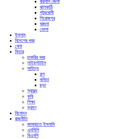
বরিশাল জেলা
ঝালকাঠি
পটুয়াখালী
পিরোজপুর
বরগুনা
ভোলা
ইসলাম
বিদেশের খবর
খেলা
ফিচার
চাকরির খবর
লাইফস্টাইল
সাহিত্য
গল্প
কবিতা
ছড়া
স্বাস্থ্য
কৃষি
শিক্ষা
ভ্রমণ
বিনোদন
রাজনীতি
জামায়াতে ইসলামি
এনসিপি
বিএনপি