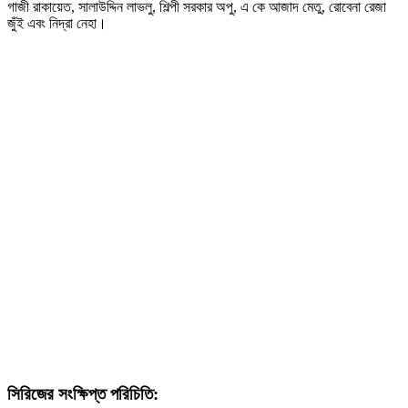
গাজী রাকায়েত, সালাউদ্দিন লাভলু, শিল্পী সরকার অপু, এ কে আজাদ মেতু, রোবেনা রেজা
জুঁই এবং নিদ্রা নেহা।
সিরিজের সংক্ষিপ্ত পরিচিতি: