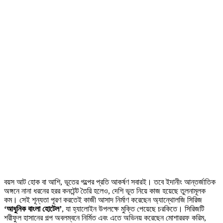
বয়স আট হোক বা আশি, ভূতের গল্পের প্রতি আকর্ষণ সবারই। তবে ইদানীং আন্তর্জাতিক
অঙ্গনে নানা ধরনের হরর কনটেন্ট তৈরি হলেও, দেশি ভূত নিয়ে কাজ হয়েছে তুলনামূলক
কম। সেই শূন্যতা পূরণ করতেই কাজী আসাদ নির্মাণ করেছেন অ্যান্থোলজি সিরিজ
‘আধুনিক বাংলা হোটেল’
, যা হ্যালোইন উপলক্ষে মুক্তি পেয়েছে চরকিতে। সিরিজটি
শরীফুল হাসানের গল্প অবলম্বনে নির্মিত এবং এতে অভিনয় করেছেন মোশাররফ করিম,