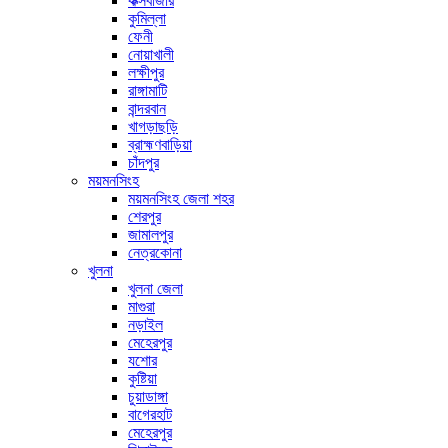
কক্সবাজার
কুমিল্লা
ফেনী
নোয়াখালী
লক্ষীপুর
রাঙ্গামাটি
বান্দরবান
খাগড়াছড়ি
ব্রাহ্মণবাড়িয়া
চাঁদপুর
ময়মনসিংহ
ময়মনসিংহ জেলা শহর
শেরপুর
জামালপুর
নেত্রকোনা
খুলনা
খুলনা জেলা
মাগুরা
নড়াইল
মেহেরপুর
যশোর
কুষ্টিয়া
চুয়াডাঙ্গা
বাগেরহাট
মেহেরপুর