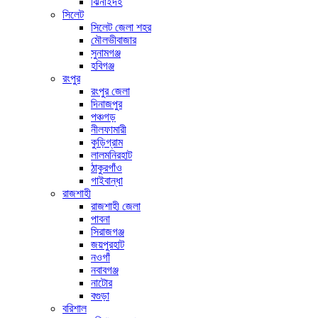
ঝিনাইদহ
সিলেট
সিলেট জেলা শহর
মৌলভীবাজার
সুনামগঞ্জ
হবিগঞ্জ
রংপুর
রংপুর জেলা
দিনাজপুর
পঞ্চগড়
নীলফামারী
কুড়িগ্রাম
লালমনিরহাট
ঠাকুরগাঁও
গাইবান্ধা
রাজশাহী
রাজশাহী জেলা
পাবনা
সিরাজগঞ্জ
জয়পুরহাট
নওগাঁ
নবাবগঞ্জ
নাটোর
বগুড়া
বরিশাল