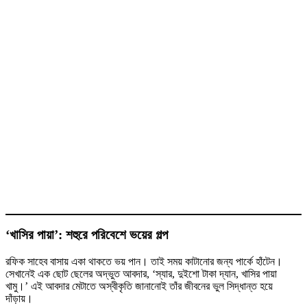
‘খাসির পায়া’: শহুরে পরিবেশে ভয়ের গল্প
রফিক সাহেব বাসায় একা থাকতে ভয় পান। তাই সময় কাটানোর জন্য পার্কে হাঁটেন।
সেখানেই এক ছোট ছেলের অদ্ভুত আবদার, ‘স্যার, দুইশো টাকা দ্যান, খাসির পায়া
খামু।’ এই আবদার মেটাতে অস্বীকৃতি জানানোই তাঁর জীবনের ভুল সিদ্ধান্ত হয়ে
দাঁড়ায়।