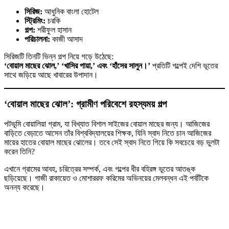
সিরিজ:
আধুনিক বাংলা হোটেল
স্ট্রিমিং:
চরকি
গল্প:
শরীফুল হাসান
পরিচালনা:
কাজী আসাদ
সিরিজটি তিনটি ভিন্ন গল্প নিয়ে গড়ে উঠেছে:
‘বোয়াল মাছের ঝোল,’ ‘খাসির পায়া,’ এবং ‘হাঁসের সালুন।’
প্রতিটি গল্পেই দেশি ভূতের
সাথে জড়িয়ে আছে খাবারের উপাদান।
‘বোয়াল মাছের ঝোল’: গ্রামীণ পরিবেশে রহস্যময় গল্প
পটভূমি বোয়ালিয়া গ্রাম, যা বিখ্যাত বিশাল সাইজের বোয়াল মাছের জন্য। আজিজের
বাড়িতে বেড়াতে আসেন তাঁর বিশ্ববিদ্যালয়ের শিক্ষক, যিনি স্বাদ নিতে চান আজিজের
মায়ের হাতের বোয়াল মাছের ঝোলের। তবে সেই স্বাদ নিতে গিয়ে কি সবচেয়ে বড় ভুলটা
করেন তিনি?
এখানে গ্রামের আবহ, চরিত্রের সম্পর্ক, এবং গল্পের ধীর বহিরঙ্গ ভূতের আতঙ্ক
ছড়িয়েছে। গাজী রাকায়েত ও মোশাররফ করিমের অভিনয়ের মেলবন্ধন এই পর্বটিকে
অনন্য করেছে।