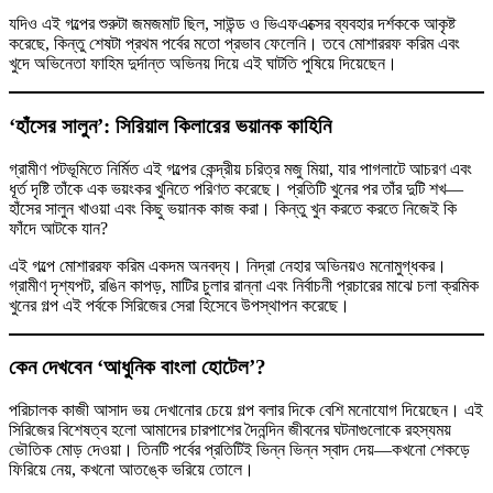
যদিও এই গল্পের শুরুটা জমজমাট ছিল, সাউন্ড ও ভিএফএক্সের ব্যবহার দর্শককে আকৃষ্ট
করেছে, কিন্তু শেষটা প্রথম পর্বের মতো প্রভাব ফেলেনি। তবে মোশাররফ করিম এবং
খুদে অভিনেতা ফাহিম দুর্দান্ত অভিনয় দিয়ে এই ঘাটতি পুষিয়ে দিয়েছেন।
‘হাঁসের সালুন’: সিরিয়াল কিলারের ভয়ানক কাহিনি
গ্রামীণ পটভূমিতে নির্মিত এই গল্পের কেন্দ্রীয় চরিত্র মজু মিয়া, যার পাগলাটে আচরণ এবং
ধূর্ত দৃষ্টি তাঁকে এক ভয়ংকর খুনিতে পরিণত করেছে। প্রতিটি খুনের পর তাঁর দুটি শখ—
হাঁসের সালুন খাওয়া এবং কিছু ভয়ানক কাজ করা। কিন্তু খুন করতে করতে নিজেই কি
ফাঁদে আটকে যান?
এই গল্পে মোশাররফ করিম একদম অনবদ্য। নিদ্রা নেহার অভিনয়ও মনোমুগ্ধকর।
গ্রামীণ দৃশ্যপট, রঙিন কাপড়, মাটির চুলার রান্না এবং নির্বাচনী প্রচারের মাঝে চলা ক্রমিক
খুনের গল্প এই পর্বকে সিরিজের সেরা হিসেবে উপস্থাপন করেছে।
কেন দেখবেন ‘আধুনিক বাংলা হোটেল’?
পরিচালক কাজী আসাদ ভয় দেখানোর চেয়ে গল্প বলার দিকে বেশি মনোযোগ দিয়েছেন। এই
সিরিজের বিশেষত্ব হলো আমাদের চারপাশের দৈনন্দিন জীবনের ঘটনাগুলোকে রহস্যময়
ভৌতিক মোড় দেওয়া। তিনটি পর্বের প্রতিটিই ভিন্ন ভিন্ন স্বাদ দেয়—কখনো শেকড়ে
ফিরিয়ে নেয়, কখনো আতঙ্কে ভরিয়ে তোলে।