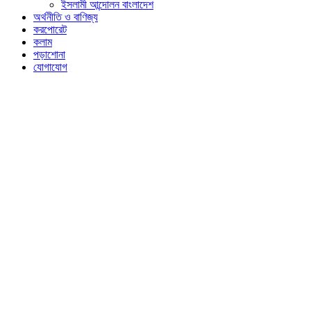
ইসলামী আন্দোলন বাংলাদেশ
অর্থনীতি ও বাণিজ্য
করপোরেট
কলাম
পড়াশোনা
যোগাযোগ