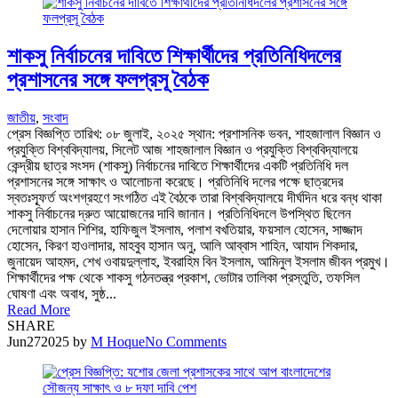
শাকসু নির্বাচনের দাবিতে শিক্ষার্থীদের প্রতিনিধিদলের
প্রশাসনের সঙ্গে ফলপ্রসূ বৈঠক
জাতীয়
,
সংবাদ
প্রেস বিজ্ঞপ্তি তারিখ: ০৮ জুলাই, ২০২৫ স্থান: প্রশাসনিক ভবন, শাহজালাল বিজ্ঞান ও
প্রযুক্তি বিশ্ববিদ্যালয়, সিলেট আজ শাহজালাল বিজ্ঞান ও প্রযুক্তি বিশ্ববিদ্যালয়ে
কেন্দ্রীয় ছাত্র সংসদ (শাকসু) নির্বাচনের দাবিতে শিক্ষার্থীদের একটি প্রতিনিধি দল
প্রশাসনের সঙ্গে সাক্ষাৎ ও আলোচনা করেছে। প্রতিনিধি দলের পক্ষে ছাত্রদের
স্বতঃস্ফূর্ত অংশগ্রহণে সংগঠিত এই বৈঠকে তারা বিশ্ববিদ্যালয়ে দীর্ঘদিন ধরে বন্ধ থাকা
শাকসু নির্বাচনের দ্রুত আয়োজনের দাবি জানান। প্রতিনিধিদলে উপস্থিত ছিলেন
দেলোয়ার হাসান শিশির, হাফিজুল ইসলাম, পলাশ বখতিয়ার, ফয়সাল হোসেন, সাজ্জাদ
হোসেন, কিরণ হাওলাদার, মাহবুব হাসান অনু, আলি আব্বাস শাহিন, আযাদ শিকদার,
জুনায়েদ আহমদ, শেখ ওবায়দুল্লাহ, ইবরাহিম বিন ইসলাম, আমিনুল ইসলাম জীবন প্রমুখ।
শিক্ষার্থীদের পক্ষ থেকে শাকসু গঠনতন্ত্র প্রকাশ, ভোটার তালিকা প্রস্তুতি, তফসিল
ঘোষণা এবং অবাধ, সুষ্ঠ...
Read More
SHARE
Jun
27
2025
by
M Hoque
No Comments