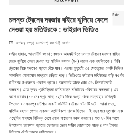
NO COMMENTS
চলন্ত ট্রেনের দরজার বাইরে ঝুলিয়ে ফেলে
দেওয়া হয় মতিউরকে : ভাইরাল ভিডিও
অপরাধ
,
বগুড়া
,
বাংলাদেশ
,
রাজশাহী
,
সংবাদ
সজীব হাসান, আদমদীঘি বগুড়া : বগুড়ার আদমদীঘিতে চলন্ত ট্রেনের দরজার বাহির
থেকে ঝুলিয়ে ফেলে দেওয়া হয় মতিউর রহমান (৪০) নামের এক ব্যক্তিকে। তিনি
ট্রেনের নিচে পড়লেও প্রাণে বেঁচে যান। এরপর মুহূর্তেই ৩৫ সেকেন্ডের একটি ভিডিও
সামাজিক যোগাযোগ মাধ্যমে ছড়িয়ে পড়ে। ভিডিওতে ভাইরাল মতিউরের বাড়ি নওগাঁর
রাণীনগর উপজেলার পারইল গ্রামে। অনেকেই তাকে চোর এবং ছিনতাইকারী
বলছেন। এতে ক্ষুব্ধ প্রতিক্রিয়া জানিয়েছেন মতিউরের পরিবারের সদস্যরা। এর
আগে রবিবার (১৮ মে) দুপুর সাড়ে ১২টার দিকে বগুড়া থেকে সান্তাহার অভিমুখী
উপজেলার নসরতপুর স্টেশনে একটি কমিউটার ট্রেনে ঘটনাটি ঘটে। জানা গেছে,
মতিউর রহমান পেশায় একজন অটোরিকশা চালক ছিলেন। ই বছর ধরে দূতাবাস এবং
এজেন্সির মাধ্যমে বিভিন্ন দেশে লোক পাঠানোর কাজ করছেন। গত ২০ দিন আগে
উপজেলার তালশান গ্রামের হেলালের ছেলে সজীব হোসেনকে সাড়ে ৪ লাখ টাকার
বিনিময়ে সৌদি আরবে পাঠিয়েছেন। ...