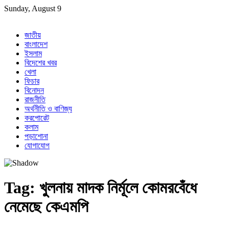
Skip
Sunday, August 9
to
content
জাতীয়
বাংলাদেশ
ইসলাম
বিদেশের খবর
খেলা
ফিচার
বিনোদন
রাজনীতি
অর্থনীতি ও বাণিজ্য
করপোরেট
কলাম
পড়াশোনা
যোগাযোগ
Tag:
খুলনায় মাদক নির্মূলে কোমরবেঁধে
নেমেছে কেএমপি