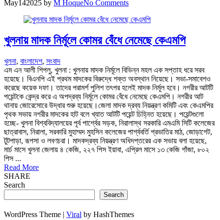
May
14
2025
by
M Hoque
No Comments
খুলনায় মাদক নির্মূলে কোমর বেঁধে নেমেছে কেএমপি
খুলনা
,
বাংলাদেশ
,
সংবাদ
এম এন আলী শিপলু, খুলনা : খুলনায় মাদক নির্মূলে বিভিন্ন মহল এক সপ্তাহ ধরে সরব
হয়েছে। বিএনপি এই প্রথম মাদকের বিরুদ্ধে শক্ত অবস্থান নিয়েছে। সভা-সমাবেশও
করেছে কয়েক দফা। তাদের পরামর্শ পুলিশ তৎপর হলেই মাদক নির্মূল হবে। নগরীর আটটি
পয়েন্টকে কেন্দ্র করে এ অপদ্রব্য নির্মূলে কোমর বেঁধে নেমেছে কেএমপি। নগরীর আট
থানায় জোরেসোরে উদ্ধার শুরু হয়েছে।জেলা মাদক দ্রব্য নিয়ন্ত্রণ কমিটি এবং কেএমপির
পৃথক সভায় নগরীর মাদকের হাট বলে খ্যাত আটটি পয়েন্ট চিহ্নিত হয়েছে। পয়েন্টগুলো
হচ্ছে- খুলনা বিশ্ববিদ্যালয়ের পূর্ব পার্শ্বের সড়ক, নিরালাস্থ সরকারি এমএমি সিটি কলেজের
ছাত্রাবাস, নিরালা, সরকারি মুহাম্মদ মুহসিন কলেজের পার্শ্ববর্তি প্রভাতির মাঠ, জোড়াগেট,
টুটপাড়া, রূপসা ও লবণচরা। মাদকদ্রব্য নিয়ন্ত্রণ অধিদপ্তরের এক সভায় বলা হয়েছে,
মার্চ মাসে খুলনা জেলায় ৪ কেজি, ২২৭ পিস ইয়াবা, এপ্রিল মাসে ১৩ কেজি গাঁজা, ৮০২
পিস ...
Read More
SHARE
Search
Search
WordPress Theme |
Viral
by HashThemes