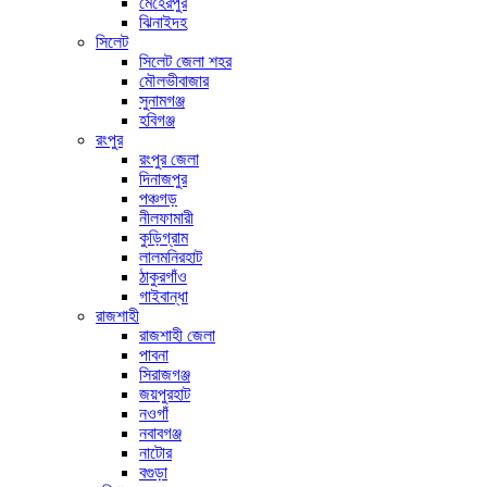
মেহেরপুর
ঝিনাইদহ
সিলেট
সিলেট জেলা শহর
মৌলভীবাজার
সুনামগঞ্জ
হবিগঞ্জ
রংপুর
রংপুর জেলা
দিনাজপুর
পঞ্চগড়
নীলফামারী
কুড়িগ্রাম
লালমনিরহাট
ঠাকুরগাঁও
গাইবান্ধা
রাজশাহী
রাজশাহী জেলা
পাবনা
সিরাজগঞ্জ
জয়পুরহাট
নওগাঁ
নবাবগঞ্জ
নাটোর
বগুড়া