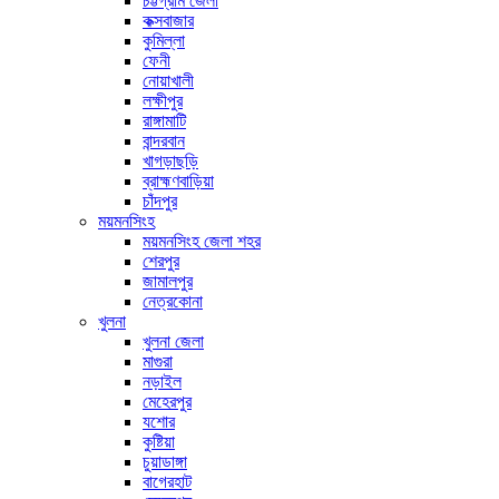
চট্টগ্রাম জেলা
কক্সবাজার
কুমিল্লা
ফেনী
নোয়াখালী
লক্ষীপুর
রাঙ্গামাটি
বান্দরবান
খাগড়াছড়ি
ব্রাহ্মণবাড়িয়া
চাঁদপুর
ময়মনসিংহ
ময়মনসিংহ জেলা শহর
শেরপুর
জামালপুর
নেত্রকোনা
খুলনা
খুলনা জেলা
মাগুরা
নড়াইল
মেহেরপুর
যশোর
কুষ্টিয়া
চুয়াডাঙ্গা
বাগেরহাট