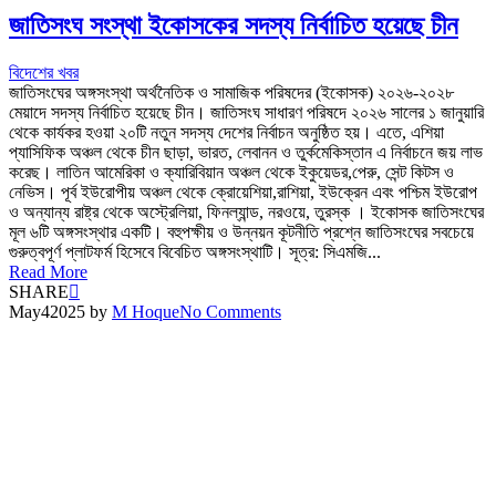
জাতিসংঘ সংস্থা ইকোসকের সদস্য নির্বাচিত হয়েছে চীন
বিদেশের খবর
জাতিসংঘের অঙ্গসংস্থা অর্থনৈতিক ও সামাজিক পরিষদের (ইকোসক) ২০২৬-২০২৮
মেয়াদে সদস্য নির্বাচিত হয়েছে চীন। জাতিসংঘ সাধারণ পরিষদে ২০২৬ সালের ১ জানুয়ারি
থেকে কার্যকর হওয়া ২০টি নতুন সদস্য দেশের নির্বাচন অনুষ্ঠিত হয়। এতে, এশিয়া
প্যাসিফিক অঞ্চল থেকে চীন ছাড়া, ভারত, লেবানন ও তুর্কমেকিস্তান এ নির্বাচনে জয় লাভ
করেছ। লাতিন আমেরিকা ও ক্যারিবিয়ান অঞ্চল থেকে ইকুয়েডর,পেরু, সেন্ট কিটস ও
নেভিস। পূর্ব ইউরোপীয় অঞ্চল থেকে ক্রোয়েশিয়া,রাশিয়া, ইউক্রেন এবং পশ্চিম ইউরোপ
ও অন্যান্য রাষ্ট্র থেকে অস্ট্রেলিয়া, ফিনল্যান্ড, নরওয়ে, তুরস্ক । ইকোসক জাতিসংঘের
মূল ৬টি অঙ্গসংস্থার একটি। বহুপক্ষীয় ও উন্নয়ন কূটনীতি প্রশ্নে জাতিসংঘের সবচেয়ে
গুরুত্বপূর্ণ প্লাটফর্ম হিসেবে বিবেচিত অঙ্গসংস্থাটি। সূত্র: সিএমজি...
Read More
SHARE
May
4
2025
by
M Hoque
No Comments