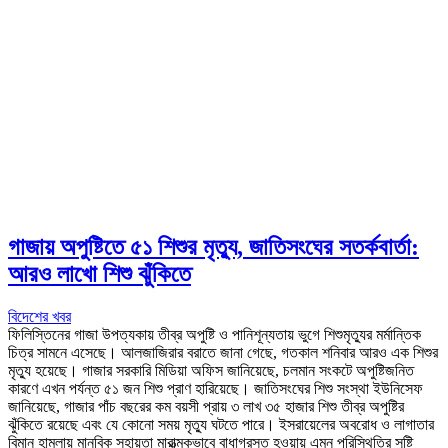
গাজায় অপুষ্টিতে ৫১ শিশুর মৃত্যু, জাতিসংঘের সতর্কবার্তা:
আরও লাখো শিশু ঝুঁকিতে
বিদেশের খবর
ফিলিস্তিনের গাজা উপত্যকায় তীব্র অপুষ্টি ও পানিশূন্যতায় ভুগে শিশুমৃত্যুর মর্মান্তিক
চিত্র সামনে এসেছে। আলজাজিরার বরাতে জানা গেছে, গতকাল শনিবার আরও এক শিশুর
মৃত্যু হয়েছে। গাজার সরকারি মিডিয়া অফিস জানিয়েছে, চলমান সংকটে অপুষ্টিজনিত
কারণে এখন পর্যন্ত ৫১ জন শিশু প্রাণ হারিয়েছে। জাতিসংঘের শিশু সংস্থা ইউনিসেফ
জানিয়েছে, গাজার পাঁচ বছরের কম বয়সী প্রায় ৩ লাখ ৩৫ হাজার শিশু তীব্র অপুষ্টির
ঝুঁকিতে রয়েছে এবং যে কোনো সময় মৃত্যু ঘটতে পারে। ইসরায়েলের অবরোধ ও লাগাতার
বিমান হামলায় মানবিক সহায়তা মারাত্মকভাবে বাধাগ্রস্ত হওয়ায় এমন পরিস্থিতির সৃষ্টি