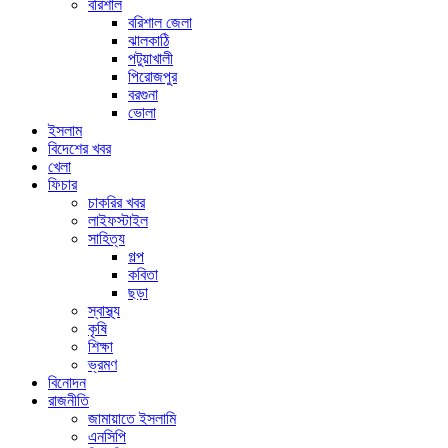
বরিশাল
বরিশাল জেলা
ঝালকাঠি
পটুয়াখালী
পিরোজপুর
বরগুনা
ভোলা
ইসলাম
বিদেশের খবর
খেলা
ফিচার
চাকরির খবর
লাইফস্টাইল
সাহিত্য
গল্প
কবিতা
ছড়া
স্বাস্থ্য
কৃষি
শিক্ষা
ভ্রমণ
বিনোদন
রাজনীতি
জামায়াতে ইসলামি
এনসিপি