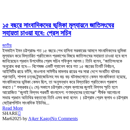
১৫ বছরে সাংবাদিকদের ভূমিকা মূল্যায়নে জাতিসংঘের
সহায়তা চাওয়া হবে: প্রেস সচিব
জাতীয়
ইসমাইল ইমন চট্টগ্রামঃ গত ১৫ বছরে শেখ হাসিনা সরকারের আমলে সাংবাদিকদের ভূমিকা
মূল্যায়ন করে বিস্তারিত প্রতিবেদন প্রকাশের বিষয়ে জাতিসংঘের সহায়তা চাওয়া হবে বলে
জানিয়েছেন প্রধান উপদেষ্টার প্রেস সচিব শফিকুল আলম। তিনি বলেন, "জাতিসংঘকে
অনুরোধ করা হবে— বিশেষজ্ঞ একটি প্যানেল করে গত ১৫ বছরের তিনটি নির্বাচন,
আইসিটির রায়ে ফাঁসি, মাওলানা সাঈদীর মামলার রায়ের পর সারা দেশে সংঘটিত ঘটনায়
প্রাণহানি, শাপলা চত্বর ট্র্যাজেডিসহ সব বড় বড় ঘটনাগুলোতে কেমন সাংবাদিকতা হয়েছে,
সাংবাদিকদের ভূমিকা কেমন ছিল, তা অনুসন্ধান করে বিস্তারিত প্রতিবেদন প্রকাশ
করতে।" শুক্রবার (২ মে) সকালে চট্টগ্রাম প্রেস ক্লাবের জুলাই বিপ্লব স্মৃতি হলে
আয়োজিত "জুলাই বিপ্লব পরবর্তী বাংলাদেশ: গণমাধ্যমের চ্যালেঞ্জ" শীর্ষক আলোচনা
সভায় প্রধান অতিথির বক্তব্যে তিনি এসব কথা বলেন । চট্টগ্রাম প্রেস ক্লাব ও চট্টগ্রাম
মেট্রোপলিটন সাংবাদিক ইউনিয়...
Read More
SHARE
Mar
6
2025
by
Ajker Kagoj
No Comments