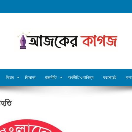
ফিচার
বিনোদন
রাজনীতি
অর্থনীতি ও বাণিজ্য
করপোরেট
কলা
াহতি