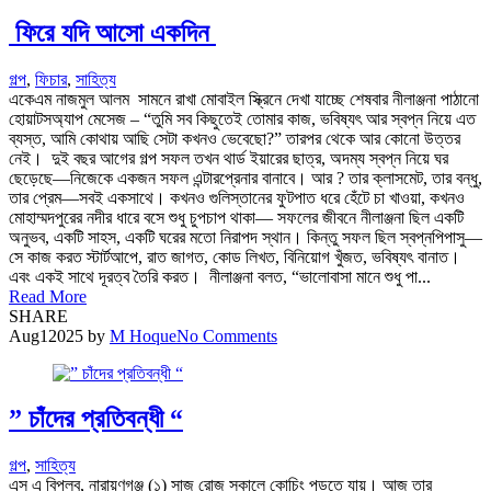
ফিরে যদি আসো একদিন
গল্প
,
ফিচার
,
সাহিত্য
একেএম নাজমুল আলম সামনে রাখা মোবাইল স্ক্রিনে দেখা যাচ্ছে শেষবার নীলাঞ্জনা পাঠানো
হোয়াটসঅ্যাপ মেসেজ – “তুমি সব কিছুতেই তোমার কাজ, ভবিষ্যৎ আর স্বপ্ন নিয়ে এত
ব্যস্ত, আমি কোথায় আছি সেটা কখনও ভেবেছো?” তারপর থেকে আর কোনো উত্তর
নেই। দুই বছর আগের গল্প সফল তখন থার্ড ইয়ারের ছাত্র, অদম্য স্বপ্ন নিয়ে ঘর
ছেড়েছে—নিজেকে একজন সফল এন্টারপ্রেনার বানাবে। আর ? তার ক্লাসমেট, তার বন্ধু,
তার প্রেম—সবই একসাথে। কখনও গুলিস্তানের ফুটপাত ধরে হেঁটে চা খাওয়া, কখনও
মোহাম্মদপুরের নদীর ধারে বসে শুধু চুপচাপ থাকা— সফলের জীবনে নীলাঞ্জনা ছিল একটি
অনুভব, একটি সাহস, একটি ঘরের মতো নিরাপদ স্থান। কিন্তু সফল ছিল স্বপ্নপিপাসু—
সে কাজ করত স্টার্টআপে, রাত জাগত, কোড লিখত, বিনিয়োগ খুঁজত, ভবিষ্যৎ বানাত।
এবং একই সাথে দূরত্ব তৈরি করত। নীলাঞ্জনা বলত, “ভালোবাসা মানে শুধু পা...
Read More
SHARE
Aug
1
2025
by
M Hoque
No Comments
” চাঁদের প্রতিবন্ধী “
গল্প
,
সাহিত্য
এস এ বিপ্লব, নারায়ণগঞ্জ (১) সাজ রোজ সকালে কোচিং পড়তে যায়। আজ তার