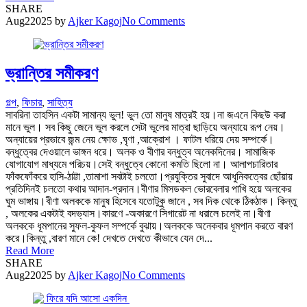
SHARE
Aug
2
2025
by
Ajker Kagoj
No Comments
ভ্রান্তির সমীকরণ
গল্প
,
ফিচার
,
সাহিত্য
সাবরিনা তাহসিন একটা সামান্য ভুল! ভুল তো মানুষ মাত্রই হয়।না জএনে কিছউ করা
মানে ভুল। সব কিছু জেনে ভুল করলে সেটা ভুলের মাত্রা ছাড়িয়ে অন্যায়ে রূপ নেয়।
অন্যায়ের প্রভাবে জন্ম নেয় ক্ষোভ ,ঘৃণা ,আক্রোশ । ফাটল ধরিয়ে দেয় সম্পর্কে।
বন্ধুত্বের দেওয়ালে ভাঙ্গন ধরে। অলক ও বীণার বন্ধুত্ব অনেকদিনের। সামাজিক
যোগাযোগ মাধ্যমে পরিচয়।সেই বন্ধুত্বে কোনো কমতি ছিলো না। আলাপচারিতার
ফাঁকফোঁকরে হাসি-ঠাট্টা ,তামাশা সবটাই চলতো।প্রযুক্তির সুবাদে আধুনিকত্বের ছোঁয়ায়
প্রতিদিনই চলতো কথার আদান-প্রদান।বীণার মিসডকল ভোরবেলার পাখি হয়ে অলকের
ঘুম ভাঙ্গায়।বীণা অলককে মানুষ হিসেবে যতোটুকু জানে , সব দিক থেকে ঠিকঠাক। কিন্তু
, অলকের একটাই বদভ্যাস।কারণে -অকারণে সিগারেট না ধরালে চলেই না।বীণা
অলককে ধূমপানের সুফল-কুফল সম্পর্কে বুঝায়।অলককে অনেকবার ধূমপান করতে বারণ
করে।কিন্তু ,বারণ মানে কে! দেখতে দেখতে কীভাবে যেন দে...
Read More
SHARE
Aug
2
2025
by
Ajker Kagoj
No Comments