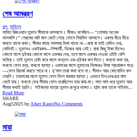
শেষ আমন্ত্রণ
গল্প
,
সাহিত্য
সাবিত রিজওয়ান তুফান সীমাকে ভালবাসে। সীমাও বলেছিল— “তোমায় অনেক
ভালবাসি।” প্রেমের আট মাস কেটে গেছে ফোনে নিয়মিত আলাপে। এরপর ধীরে ধীরে
কমতে থাকে কথা। সীমার কাছে সবসময় টাকা থাকে না—বাবা বা ভাই যেদিন দেয়,
সেদিনই। তুফানও একইরকম—শিক্ষার্থী, নিজের আয় নেই। বাবা কিছু টাকা দিলেও
কোনো মাসে দুইবার কোনো মাসে একবার দেয়, তবে মাসে একবার দেওয়া এটাই বেশি
ঘটেছে। তাই তুফান চেষ্টা করে মাসে অন্তত এক-দুইবার কল দিতে। কখনো কথা হয়,
কখনো ফোন বন্ধ, কখনো ব্যস্ত। এরপরের মাসে তুফানের নিজেরও টাকা প্রয়োজন পড়ে
—ফোন রিচার্জ করতে পারে না। দু’মাস তারা কথা বলে না। সীমাও আর কোনোদিন কল
দেয়নি। তারপরের মাসে তুফান ফোন দিলে বারবার ব্যস্ত। এভাবে তিন-চার-ছয় মাস
কেটে যায়। কখনো ফের সীমার ফোন ধরেছিলেন তার বাবা-মা। সাত মাস ধরে তুফান আর
সীমার কথাই হয়নি। গাইবান্ধা যাত্রা তুফান রংপুরে থাকত। হঠাৎ বাবা তাকে গাইবান...
Read More
SHARE
Aug
5
2025
by
Ajker Kagoj
No Comments
মায়া