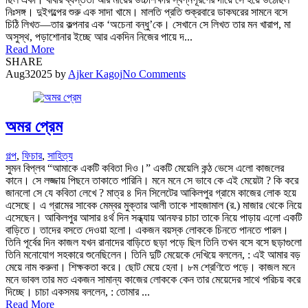
নিঃসঙ্গ। দুইগল্পের শুরু এক সাদা খামে। মালতি প্রতি শুক্রবারে ডাকঘরের সামনে বসে
চিঠি লিখত—তার কল্পনার এক ‘অচেনা বন্ধু’কে। সেখানে সে লিখত তার মন খারাপ, মা
অসুস্থ, পড়াশোনার ইচ্ছে আর একদিন নিজের পায়ে দ...
Read More
SHARE
Aug
3
2025
by
Ajker Kagoj
No Comments
অমর প্রেম
গল্প
,
ফিচার
,
সাহিত্য
সুমন বিপ্লব “আমাকে একটি কবিতা দিও।” একটি মেয়েলি কন্ঠ ভেসে এলো কাজলের
কানে। সে লজ্জায় পিছনে তাকাতে পারিনি। মনে মনে সে ভাবে কে এই মেয়েটা ? কি করে
জানলো সে যে কবিতা লেখে ? মাত্র ৪ দিন সিলেটের আকিলপুর গ্রামে কাজের লোক হয়ে
এসেছে। এ গ্রামের সাবেক মেম্বর মুক্তার আলী তাকে শাহজামাল (র.) মাজার থেকে নিয়ে
এসেছেন। আকিলপুর আসার ৪র্থ দিন সন্ধ্যায় আনফর চাচা তাকে নিয়ে পাড়ায় এলো একটি
বাড়িতে। তাদের বসতে দেওয়া হলো। একজন বয়স্ক লোককে চিনতে পানতে পারল।
তিনি পূর্বের দিন কাজল যখন রানাদের বাড়িতে ছড়া পড়ে ছিল তিনি তখন বসে বসে ছড়াগুলো
তিনি মনোযোগ সহকারে শুনেছিলেন। তিনি দুটি মেয়েকে দেখিয়ে বললেন, : এই আমার বড়
মেয়ে নাম করুনা। শিক্ষকতা করে। ছোট মেয়ে হেনা। ৮ম শ্রেণিতে পড়ে। কাজল মনে
মনে ভাবল তার মত একজন সামান্য কাজের লোককে কেন তার মেয়েদের সাথে পরিচয় করে
দিচ্ছে। চাচা একসময় বললেন, : তোমার ...
Read More