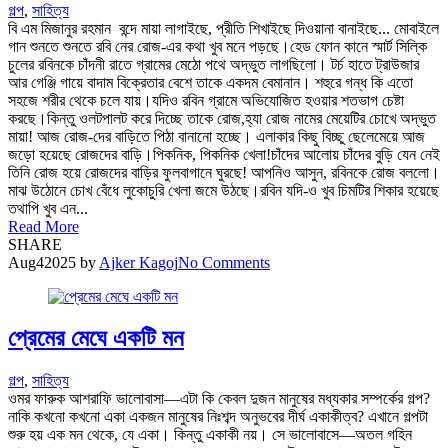
গল্প
,
সাহিত্য
বি এম মিজানুর রহমান বন্দে মায়া লাগাইছে, প্রীতি শিখাইছে দিওয়ানা বানাইছে... মোবাইলে
গান শুনতে শুনতে রবি নের রোজ-এর কথা খুব মনে পড়ছে।হেড ফোন কানে স্মার্ট সিল্কি
চুলের রবিনকে চাঁদনী রাতে গ্রামের মেঠো পথে অদ্ভুত লাগছিলো। টর্চ হাতে ট্রাউজার
আর গেঞ্জি গায়ে বাদাম বিক্রেতার বেশে তাকে একদম বেমানান। শহুরে গন্ধ কি এতো
সহজে শরীর থেকে চলে যায়।যদিও রবিন গ্রামে অভিযোজিত হওয়ার শতভাগ চেষ্টা
করছে।কিন্তু ওলটপালট করে দিচ্ছে তাকে রোজ,হ্যা রোজ নামের মেয়েটির চোখে অদ্ভুত
মায়া! আজ রোজ-দের বাড়িতে পিঠা বানানো হচ্ছে। এলাকার কিছু বিচ্ছু ছেলেমেয়ে আজ
জড়ো হয়েছে রোজদের বাড়ি।পিকনিক, পিকনিক খেলা!চাঁদের আলোয় চাঁদের বুড়ি যেন নেই
তিনি রোজ হয়ে রোজদের বাড়ির ফুলবাগানে ঘুরছে! আপনিও আসুন, রবিনকে রোজ বললো।
মাঝ উঠোনে চোখ বেঁধে লুকোচুরি খেলা জমে উঠছে।রবিন যদি-ও খুব চিমটির শিকার হয়েছে
তথাপি খুব এন...
Read More
SHARE
Aug
4
2025
by
Ajker Kagoj
No Comments
প্রেমের মেঘে একটি মন
গল্প
,
সাহিত্য
ওমর ফারুক আশরাফি ভালোবাসা—এটা কি কেবল দুজন মানুষের মধ্যকার সম্পর্কের গল্প?
নাকি কখনো কখনো একা একজন মানুষের নিঃশব্দ অনুভবের দীর্ঘ একাকীত্ব? এখানে গল্পটা
শুরু হয় এক মন থেকে, যে একা। কিন্তু একাকী নয়। সে ভালোবাসে—অতল গহিন