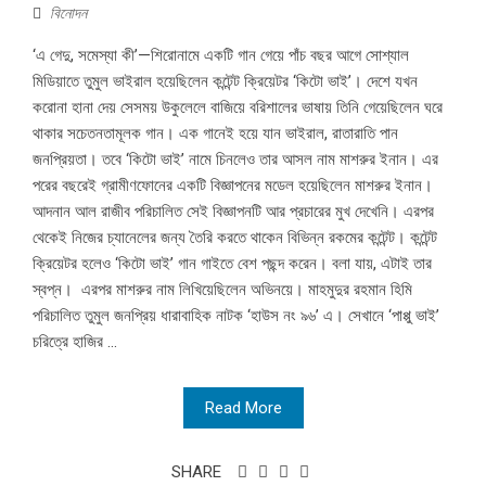
বিনোদন
‘এ গেদু, সমেস্যা কী’—শিরোনামে একটি গান গেয়ে পাঁচ বছর আগে সোশ্যাল
মিডিয়াতে তুমুল ভাইরাল হয়েছিলেন কন্টেন্ট ক্রিয়েটর ‘কিটো ভাই’। দেশে যখন
করোনা হানা দেয় সেসময় উকুলেলে বাজিয়ে বরিশালের ভাষায় তিনি গেয়েছিলেন ঘরে
থাকার সচেতনতামূলক গান। এক গানেই হয়ে যান ভাইরাল, রাতারাতি পান
জনপ্রিয়তা। তবে ‘কিটো ভাই’ নামে চিনলেও তার আসল নাম মাশরুর ইনান। এর
পরের বছরেই গ্রামীণফোনের একটি বিজ্ঞাপনের মডেল হয়েছিলেন মাশরুর ইনান।
আদনান আল রাজীব পরিচালিত সেই বিজ্ঞাপনটি আর প্রচারের মুখ দেখেনি। এরপর
থেকেই নিজের চ্যানেলের জন্য তৈরি করতে থাকেন বিভিন্ন রকমের কন্টেন্ট। কন্টেন্ট
ক্রিয়েটর হলেও ‘কিটো ভাই’ গান গাইতে বেশ পছন্দ করেন। বলা যায়, এটাই তার
স্বপ্ন। এরপর মাশরুর নাম লিখিয়েছিলেন অভিনয়ে। মাহমুদুর রহমান হিমি
পরিচালিত তুমুল জনপ্রিয় ধারাবাহিক নাটক ‘হাউস নং ৯৬’ এ। সেখানে ‘পাপ্পু ভাই’
চরিত্রে হাজির ...
Read More
SHARE