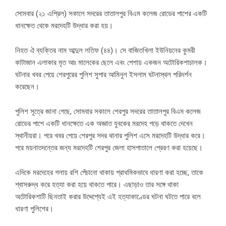
সোমবার (২১ এপ্রিল) সকালে সদরের তাতালপুর বিএম কলেজ রোডের পাশের একটি
ধানক্ষেত থেকে মরদেহটি উদ্ধার করা হয়।
নিহত ঐ ব্যক্তির নাম আব্দুল লতিফ (৪৪)। সে বাজিতখিলা ইউনিয়নের কুমরী
কাটাজান এলাকার মৃত আঃ মালেকের ছেলে এবং পেশায় একজন অটোরিকশাচালক।
ঘটনার খবর পেয়ে শেরপুরের পুলিশ সুপার আমিনুল ইসলাম ঘটনাস্থল পরিদর্শন
করেছেন।
পুলিশ সূত্রে জানা গেছে, সোমবার সকালে শেরপুর সদরের তাতালপুর বিএম কলেজ
রোডের পাশে একটি ধানক্ষেতে এক অজ্ঞাত যুবকের মরদেহ পড়ে থাকতে দেখেন
স্থানীয়রা। পরে খবর পেয়ে শেরপুর সদর থানার পুলিশ এসে মরদেহটি উদ্ধার করে।
পরে ময়নাতদন্তের জন্য মরদেহটি শেরপুর জেলা হাসপাতালে প্রেরণ করা হয়েছে।
এদিকে মরদেহের গলায় রশি পেঁচানো থাকায় প্রাথমিকভাবে ধারণা করা হচ্ছে, তাকে
শ্বাসরুদ্ধ করে হত্যা করা হয়ে থাকতে পারে। এছাড়াও তার সঙ্গে থাকা
অটোরিকশাটি ছিনতাই করার উদ্দেশ্যেই এই হত্যাকাণ্ডের ঘটনা ঘটতে পারে বলে
ধারণা পুলিশের।