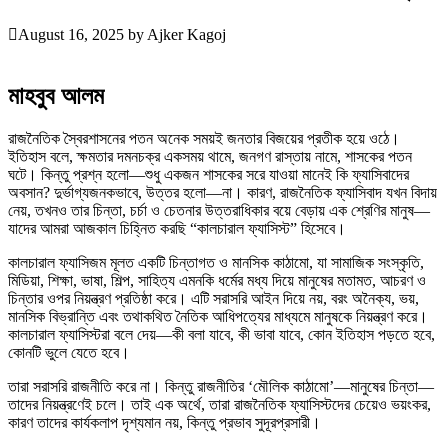
August 16, 2025
by
Ajker Kagoj
মাহবুব আলম
রাজনৈতিক স্বৈরশাসনের পতন অনেক সময়ই জনতার বিজয়ের প্রতীক হয়ে ওঠে।
ইতিহাস বলে, ক্ষমতার দমনচক্র একসময় থামে, জনগণ রাস্তায় নামে, শাসকের পতন
ঘটে। কিন্তু প্রশ্ন হলো—শুধু একজন শাসকের সরে যাওয়া মানেই কি ফ্যাসিবাদের
অবসান? দুর্ভাগ্যজনকভাবে, উত্তর হলো—না। কারণ, রাজনৈতিক ফ্যাসিবাদ যখন বিদায়
নেয়, তখনও তার চিন্তা, চর্চা ও চেতনার উত্তরাধিকার বয়ে বেড়ায় এক শ্রেণির মানুষ—
যাদের আমরা আজকাল চিহ্নিত করছি “কালচারাল ফ্যাসিস্ট” হিসেবে।
কালচারাল ফ্যাসিজম মূলত একটি চিন্তাগত ও মানসিক কাঠামো, যা সামাজিক সংস্কৃতি,
মিডিয়া, শিক্ষা, ভাষা, শিল্প, সাহিত্য এমনকি ধর্মের মধ্য দিয়ে মানুষের মতামত, আচরণ ও
চিন্তার ওপর নিয়ন্ত্রণ প্রতিষ্ঠা করে। এটি সরাসরি আইন দিয়ে নয়, বরং অনৈক্য, ভয়,
মানসিক বিভ্রান্তি এবং তথাকথিত নৈতিক আধিপত্যের মাধ্যমে মানুষকে নিয়ন্ত্রণ করে।
কালচারাল ফ্যাসিস্টরা বলে দেয়—কী বলা যাবে, কী ভাবা যাবে, কোন ইতিহাস পড়তে হবে,
কোনটি ভুলে যেতে হবে।
তারা সরাসরি রাজনীতি করে না। কিন্তু রাজনীতির ‘মৌলিক কাঠামো’—মানুষের চিন্তা—
তাদের নিয়ন্ত্রণেই চলে। তাই এক অর্থে, তারা রাজনৈতিক ফ্যাসিস্টদের চেয়েও ভয়ংকর,
কারণ তাদের কার্যকলাপ দৃশ্যমান নয়, কিন্তু প্রভাব সুদূরপ্রসারী।