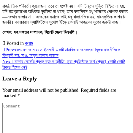
রাজনৈতিক পরিবর্তন প্রয়োজন, তবে তা যথেষ্ট নয়। যদি চিন্তার মুক্তি নিশ্চিত না হয়,
যদি মতপ্রকাশের অধিকার সুরক্ষিত না থাকে, তবে ফ্যাসিবাদ শুধু শাসকের পোশাক বদলায়
—স্বভাব বদলায় না। আজকের সমাজে তাই শুধু রাজনৈতিক নয়, সাংস্কৃতিক জাগরণও
জরুরি। কালচারাল ফ্যাসিস্টদের মুখোশ ছিঁড়ে ফেলাই আজকের যুগের জরুরি কাজ।
লেখক: সহ দফতর সম্পাদক, সিলেট জেলা বিএনপি।
Posted in
কলাম
Prev
বাংলাদেশ জামায়াতে ইসলামী একটি মানবিক ও জনকল্যাণমূলক রাজনীতিতে
বিশ্বাসী দল: মাও. আবুল কালাম আজাদ
Next
যশোর বোর্ডের প্রশ্ন ব্যাংক দুর্নীতি: ভুয়া প্রতিষ্ঠানে অর্থ প্রেরণ, কোটি কোটি
টাকার হিসেব নেই
Leave a Reply
Your email address will not be published.
Required fields are
marked
*