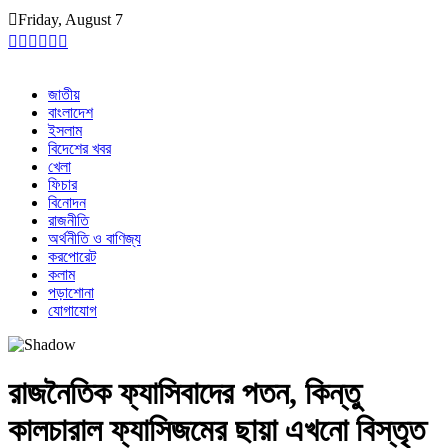
Skip
Friday, August 7
to
content
জাতীয়
বাংলাদেশ
ইসলাম
বিদেশের খবর
খেলা
ফিচার
বিনোদন
রাজনীতি
অর্থনীতি ও বাণিজ্য
করপোরেট
কলাম
পড়াশোনা
যোগাযোগ
রাজনৈতিক ফ্যাসিবাদের পতন, কিন্তু
কালচারাল ফ্যাসিজমের ছায়া এখনো বিস্তৃত