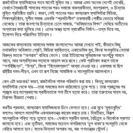
রাজনৈতিক ফ্যাসিবাদের পতন মানেই মুক্তি নয়। আমরা এমন অনেক দেশেই দেখেছি,
যেখানে স্বৈরাচারী শাসকের পতনের পরও সমাজে বাকস্বাধীনতা, মতপ্রকাশ, ও চিন্তার
মুক্তি প্রতিষ্ঠিত হয়নি। কারণ, সেই পতনের পরও কালচারাল ফ্যাসিস্টরা মিডিয়া,
শিক্ষাপ্রতিষ্ঠান, সুশীল সমাজ এমনকি “প্রগতিশীল” তকমাধারী গোষ্ঠীর ভেতরে সক্রিয়
থেকেছে। তারা জনগণের চিন্তাকে ঢেলে সাজায়, “ভবিষ্যতের বিপদ” দেখিয়ে অতীতের
অন্যায়ের কথা ভুলিয়ে দেয়। এদের অস্ত্র হলো ন্যারেটিভ নির্মাণ—তথ্য দিয়ে নয়,
ইমোশন দিয়ে পরিচালিত ইতিহাস।
আজকের বাস্তবতায় আমাদের সমাজ বাংলাদেশেও আমরা দেখতে পাই, কীভাবে কিছু
তথাকথিত অভিজাত শ্রেণি, মিডিয়া ব্যক্তিত্ব, একাডেমিক মুখ, কিংবা সংস্কৃতির নেতারা
বিরুদ্ধ মতকে “অপরাধ” বানিয়ে ফেলে। তারা ইতিহাসের সুবিধাজনক অংশটুকু সামনে
আনে, আর অস্বস্তিকর সত্যকে আড়াল করে রাখে। কেউ প্রতিবাদ করলে তাকে
“গণবিচ্ছিন্ন”, “উগ্র”, কিংবা “বিদ্বেষপ্রবণ” আখ্যা দেওয়া হয়। একসময় যা ছিল
রাষ্ট্রীয় দমন-পীড়ন, এখন তা রূপ নিচ্ছে সামাজিক ও সাংস্কৃতিক বয়ানদখলে।
কেন এটা ভয়ংকর? কারণ, রাজনৈতিক শাসক পরিবর্তন করা যায়। কিন্তু কালচারাল
ফ্যাসিস্টরা থেকে যায়—তারা সমাজের মনন কাঠামোতে ঢুকে পড়ে। তারা প্রজন্মের পর
প্রজন্ম ধরে মতপ্রকাশের স্বাধীনতাকে গলা টিপে হত্যা করে। তারা তরুণদের সাহস নয়,
নিরাপদ নীরবতা শেখায়।
করণীয় প্রথমত, কালচারাল ফ্যাসিজমকে চিনে ফেলতে হবে। এরা মুখে ‘মুক্তবুদ্ধি’
বললেও আসলে মতাদর্শিক একনায়কতন্ত্র কায়েম করতে চায়। দ্বিতীয়ত, বিকল্প
সাংস্কৃতিক শক্তি গড়ে তুলতে হবে—যেখানে স্বাধীন ভাবনা, বৈচিত্র্য ও বিতর্ককে স্বাগত
জানানো হবে। এবং তৃতীয়ত, সমাজের সচেতন নাগরিকদের ‘চুপ থাকা’র সংস্কৃতি থেকে
বেরিয়ে আসতে হবে। মতের ভিন্নতা অপরাধ নয়, বরং গণতন্ত্রের সৌন্দর্য।