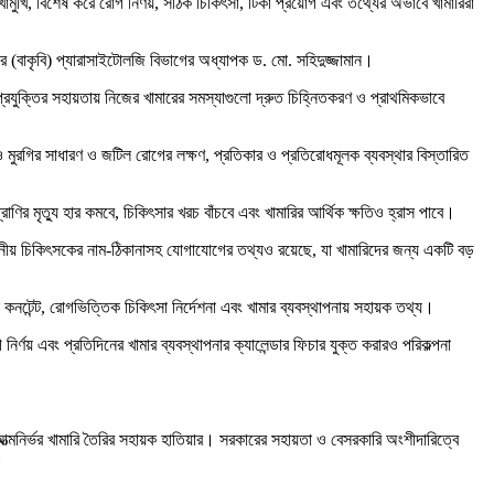
ুখোমুখি, বিশেষ করে রোগ নির্ণয়, সঠিক চিকিৎসা, টিকা প্রয়োগ এবং তথ্যের অভাবে খামারিরা
য়ের (বাকৃবি) প্যারাসাইটোলজি বিভাগের অধ্যাপক ড. মো. সহিদুজ্জামান।
রযুক্তির সহায়তায় নিজের খামারের সমস্যাগুলো দ্রুত চিহ্নিতকরণ ও প্রাথমিকভাবে
ও মুরগির সাধারণ ও জটিল রোগের লক্ষণ, প্রতিকার ও প্রতিরোধমূলক ব্যবস্থার বিস্তারিত
ণির মৃত্যু হার কমবে, চিকিৎসার খরচ বাঁচবে এবং খামারির আর্থিক ক্ষতিও হ্রাস পাবে।
থানীয় চিকিৎসকের নাম-ঠিকানাসহ যোগাযোগের তথ্যও রয়েছে, যা খামারিদের জন্য একটি বড়
টেন্ট, রোগভিত্তিক চিকিৎসা নির্দেশনা এবং খামার ব্যবস্থাপনায় সহায়ক তথ্য।
্ণয় এবং প্রতিদিনের খামার ব্যবস্থাপনার ক্যালেন্ডার ফিচার যুক্ত করারও পরিকল্পনা
ত্মনির্ভর খামারি তৈরির সহায়ক হাতিয়ার। সরকারের সহায়তা ও বেসরকারি অংশীদারিত্বে
।