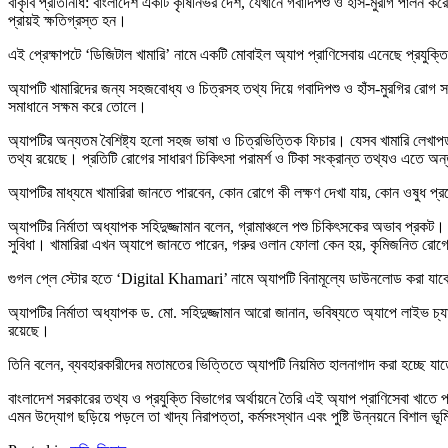
বাকৃবি প্রতিনিধি: বাংলাদেশ একটি কৃষিনির্ভর দেশ, যেখানে গবাদিপশু ও হাঁস-মুরগি পালন করে
প্রায়ই ক্ষতিগ্রস্ত হন।
এই প্রেক্ষাপটে ‘ডিজিটাল খামারি’ নামে একটি মোবাইল অ্যাপ প্রাণিসেবায় এনেছে প্রযুক্তি
অ্যাপটি খামারিদের জন্য সহজবোধ্য ও চিত্রসহ তথ্য দিয়ে গবাদিপশু ও হাঁস-মুরগির রোগ স
সমাধানে সক্ষম করে তোলে।
অ্যাপটির অন্যতম বৈশিষ্ট্য হলো সহজ ভাষা ও চিত্রভিত্তিক ফিচার। যেসব খামারি লেখাপড়
তথ্য রয়েছে। প্রতিটি রোগের সাধারণ চিকিৎসা পরামর্শ ও টিকা সংক্রান্ত তথ্যও এতে অন্
অ্যাপটির মাধ্যমে খামারিরা জানতে পারবেন, কোন রোগে কী লক্ষণ দেখা যায়, কোন ওষুধ প্রয
অ্যাপটির নির্মাতা অধ্যাপক সহিদুজ্জামান বলেন, গ্রামাঞ্চলে পশু চিকিৎসকের অভাব প্রকট
সুবিধা। খামারিরা এখন অ্যাপে জানতে পারেন, গরুর ওলান ফোলা কেন হয়, কৃমিজনিত রোগের
গুগল প্লে স্টোর হতে ‘Digital Khamari’ নামে অ্যাপটি বিনামূল্যে ডাউনলোড করা যাবে।
অ্যাপটির নির্মাতা অধ্যাপক ড. মো. সহিদুজ্জামান আরো জানান, ভবিষ্যতে অ্যাপে লাইভ চ্যাট
রয়েছে।
তিনি বলেন, ব্যবহারকারীদের মতামতের ভিত্তিতে অ্যাপটি নিয়মিত হালনাগাদ করা হচ্ছে যা
বাংলাদেশ সরকারের তথ্য ও প্রযুক্তি বিভাগের অর্থায়নে তৈরি এই অ্যাপ প্রাণিসেবা খাতে প
এমন উদ্যোগ ছড়িয়ে পড়লে তা খাদ্য নিরাপত্তা, কর্মসংস্থান এবং পুষ্টি উন্নয়নে বিশাল 