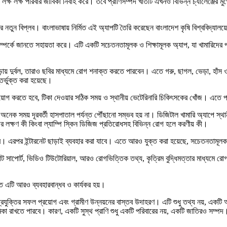
 লক্ষ লক্ষ পরিবার জীবিকা নির্বাহ করে। তবে প্রাণিসম্পদ খাতটি এখনও বিভিন্ন চ্যালেঞ্জের ম
র নতুন বিপ্লব। বাংলাভাষায় নির্মিত এই অ্যাপটি তৈরি করেছেন বাংলাদেশ কৃষি বিশ্ববিদ্যাল
ম্পর্কে জানতে সহায়তা করে। এটি একটি সচেতনতামূলক ও শিক্ষামূলক অ্যাপ, যা খামারিদের প্
ায় দুর্বল, তারাও ছবির মাধ্যমে রোগ শনাক্ত করতে পারবেন। এতে গরু, ছাগল, ভেড়া, হাঁস 
তর্ভুক্ত করা হয়েছে।
়োগ করতে হবে, টিকা দেওয়ার সঠিক সময় ও স্থানীয় ভেটেরিনারি চিকিৎসকের খোঁজ। এতে প্রা
। অনেক সময় দূরবর্তী হাসপাতাল পর্যন্ত পৌঁছানো সম্ভব হয় না। ডিজিটাল খামারি অ্যাপে স্
 লক্ষণ কী কিংবা ল্যাম্পি স্কিন ডিজিজ প্রতিরোধসহ বিভিন্ন রোগ হলে করণীয় কী।
 এরপর ইন্টারনেট ছাড়াই ব্যবহার করা যাবে। এতে আরও যুক্ত করা হয়েছে, সচেতনতামূলক কন
 সাপোর্ট, ভিডিও টিউটোরিয়াল, আরও রোগভিত্তিক তথ্য, কৃত্রিম বুদ্ধিমত্তার মাধ্যমে রোগ নির
তে এটি আরও ব্যবহারবান্ধব ও কার্যকর হয়।
্রযুক্তির সফল প্রয়োগ এবং গ্রামীণ উন্নয়নের বাস্তব উদাহরণ। এটি শুধু তথ্য নয়, একটি আ
ভূমিকা রাখতে পারবে। কারণ, একটি সুস্থ প্রাণি শুধু একটি পরিবারের নয়, একটি জাতিরও সম্পদ