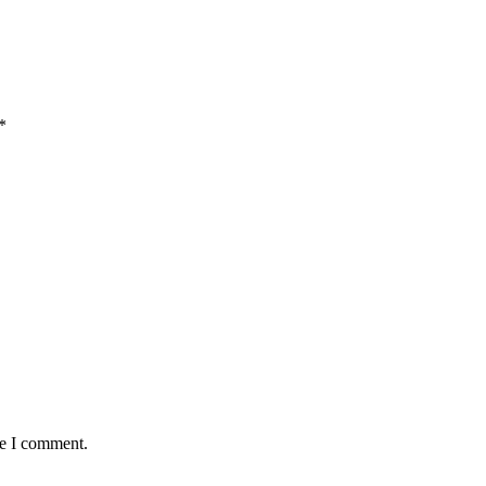
*
me I comment.