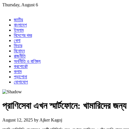
Skip
Thursday, August 6
to
content
জাতীয়
বাংলাদেশ
ইসলাম
বিদেশের খবর
খেলা
ফিচার
বিনোদন
রাজনীতি
অর্থনীতি ও বাণিজ্য
করপোরেট
কলাম
পড়াশোনা
যোগাযোগ
প্রাণিসেবা এখন স্মার্টফোনে: খামারিদের জন্য
August 12, 2025
by
Ajker Kagoj