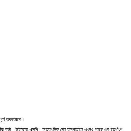
পূর্ণ অবকাঠামো।
টির বার্তা—উইন্ডোজ এক্সপি। অত্যাধুনিক সেই হাসপাতালে এখনও চলছে এক চতুর্থাংশ