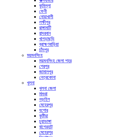
কক্সবাজার
কুমিল্লা
ফেনী
নোয়াখালী
লক্ষীপুর
রাঙ্গামাটি
বান্দরবান
খাগড়াছড়ি
ব্রাহ্মণবাড়িয়া
চাঁদপুর
ময়মনসিংহ
ময়মনসিংহ জেলা শহর
শেরপুর
জামালপুর
নেত্রকোনা
খুলনা
খুলনা জেলা
মাগুরা
নড়াইল
মেহেরপুর
যশোর
কুষ্টিয়া
চুয়াডাঙ্গা
বাগেরহাট
মেহেরপুর