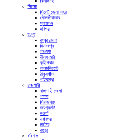
ঝিনাইদহ
সিলেট
সিলেট জেলা শহর
মৌলভীবাজার
সুনামগঞ্জ
হবিগঞ্জ
রংপুর
রংপুর জেলা
দিনাজপুর
পঞ্চগড়
নীলফামারী
কুড়িগ্রাম
লালমনিরহাট
ঠাকুরগাঁও
গাইবান্ধা
রাজশাহী
রাজশাহী জেলা
পাবনা
সিরাজগঞ্জ
জয়পুরহাট
নওগাঁ
নবাবগঞ্জ
নাটোর
বগুড়া
বরিশাল