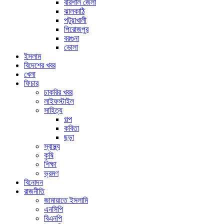
বরিশাল জেলা
ঝালকাঠি
পটুয়াখালী
পিরোজপুর
বরগুনা
ভোলা
ইসলাম
বিদেশের খবর
খেলা
ফিচার
চাকরির খবর
লাইফস্টাইল
সাহিত্য
গল্প
কবিতা
ছড়া
স্বাস্থ্য
কৃষি
শিক্ষা
ভ্রমণ
বিনোদন
রাজনীতি
জামায়াতে ইসলামি
এনসিপি
বিএনপি