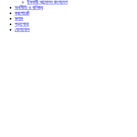
ইসলামী আন্দোলন বাংলাদেশ
অর্থনীতি ও বাণিজ্য
করপোরেট
কলাম
পড়াশোনা
যোগাযোগ