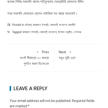
কলেজ শিবির সভাপতি খালেদ সাইফুল্লাহ সেক্রেটারি মোসলেহ উদ্দিন
শহর সভাপতি মোনায়েম হোসেন তাইমিয়া সহ আরো অনেকেই।
Posted in
চট্টগ্রাম
,
জামায়াতে ইসলামি
,
নোয়াখালী
,
বাংলাদেশ
,
রাজনীতি
Tagged
জামায়াতে ইসলামি
,
নোয়াখালী
,
বাংলাদেশ
,
বিক্ষোভ অনুষ্ঠিত
,
বেগমগঞ্জ
Prev
Next
নওগাঁ সীমান্তে ১০ জনকে
তবুও তুমি এলে
পুশইন করল বিএসএফ
LEAVE A REPLY
Your email address will not be published.
Required fields
are marked
*