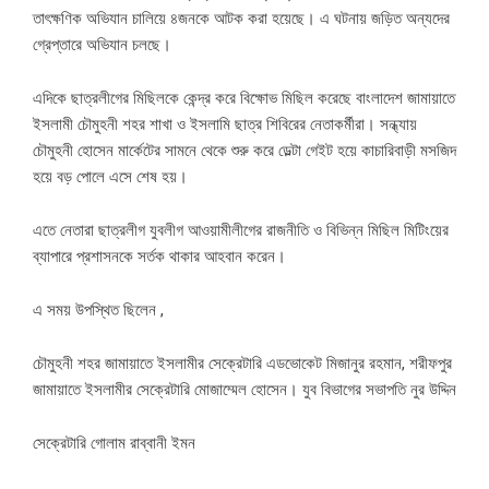
তাৎক্ষণিক অভিযান চালিয়ে ৪জনকে আটক করা হয়েছে। এ ঘটনায় জড়িত অন্যদের
গ্রেপ্তারে অভিযান চলছে।
এদিকে ছাত্রলীগের মিছিলকে কেন্দ্র করে বিক্ষোভ মিছিল করেছে বাংলাদেশ জামায়াতে
ইসলামী চৌমুহনী শহর শাখা ও ইসলামি ছাত্র শিবিরের নেতাকর্মীরা। সন্ধ্যায়
চৌমুহনী হোসেন মার্কেটের সামনে থেকে শুরু করে ডেল্টা গেইট হয়ে কাচারিবাড়ী মসজিদ
হয়ে বড় পোলে এসে শেষ হয়।
এতে নেতারা ছাত্রলীগ যুবলীগ আওয়ামীলীগের রাজনীতি ও বিভিন্ন মিছিল মিটিংয়ের
ব্যাপারে প্রশাসনকে সর্তক থাকার আহবান করেন।
এ সময় উপস্থিত ছিলেন ,
চৌমুহনী শহর জামায়াতে ইসলামীর সেক্রেটারি এডভোকেট মিজানুর রহমান, শরীফপুর
জামায়াতে ইসলামীর সেক্রেটারি মোজাম্মেল হোসেন। যুব বিভাগের সভাপতি নুর উদ্দিন
সেক্রেটারি গোলাম রাব্বানী ইমন