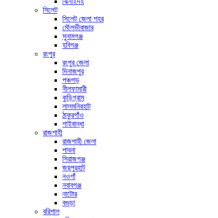
ঝিনাইদহ
সিলেট
সিলেট জেলা শহর
মৌলভীবাজার
সুনামগঞ্জ
হবিগঞ্জ
রংপুর
রংপুর জেলা
দিনাজপুর
পঞ্চগড়
নীলফামারী
কুড়িগ্রাম
লালমনিরহাট
ঠাকুরগাঁও
গাইবান্ধা
রাজশাহী
রাজশাহী জেলা
পাবনা
সিরাজগঞ্জ
জয়পুরহাট
নওগাঁ
নবাবগঞ্জ
নাটোর
বগুড়া
বরিশাল