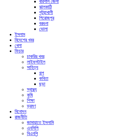
বরিশাল জেলা
ঝালকাঠি
পটুয়াখালী
পিরোজপুর
বরগুনা
ভোলা
ইসলাম
বিদেশের খবর
খেলা
ফিচার
চাকরির খবর
লাইফস্টাইল
সাহিত্য
গল্প
কবিতা
ছড়া
স্বাস্থ্য
কৃষি
শিক্ষা
ভ্রমণ
বিনোদন
রাজনীতি
জামায়াতে ইসলামি
এনসিপি
বিএনপি