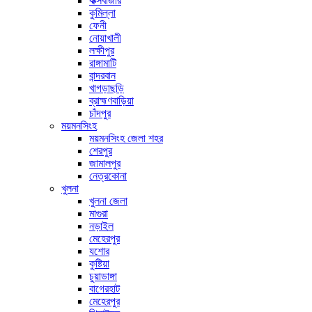
কক্সবাজার
কুমিল্লা
ফেনী
নোয়াখালী
লক্ষীপুর
রাঙ্গামাটি
বান্দরবান
খাগড়াছড়ি
ব্রাহ্মণবাড়িয়া
চাঁদপুর
ময়মনসিংহ
ময়মনসিংহ জেলা শহর
শেরপুর
জামালপুর
নেত্রকোনা
খুলনা
খুলনা জেলা
মাগুরা
নড়াইল
মেহেরপুর
যশোর
কুষ্টিয়া
চুয়াডাঙ্গা
বাগেরহাট
মেহেরপুর