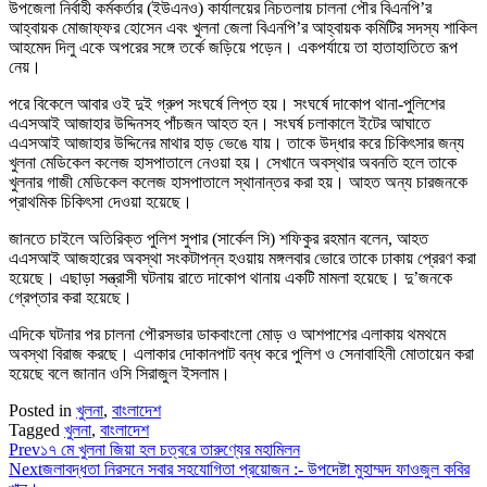
উপজেলা নির্বাহী কর্মকর্তার (ইউএনও) কার্যালয়ের নিচতলায় চালনা পৌর বিএনপি’র
আহ্বায়ক মোজাফ্ফর হোসেন এবং খুলনা জেলা বিএনপি’র আহ্বায়ক কমিটির সদস্য শাকিল
আহমেদ দিলু একে অপরের সঙ্গে তর্কে জড়িয়ে পড়েন। একপর্যায়ে তা হাতাহাতিতে রূপ
নেয়।
পরে বিকেলে আবার ওই দুই গ্রুপ সংঘর্ষে লিপ্ত হয়। সংঘর্ষে দাকোপ থানা-পুলিশের
এএসআই আজাহার উদ্দিনসহ পাঁচজন আহত হন। সংঘর্ষ চলাকালে ইটের আঘাতে
এএসআই আজাহার উদ্দিনের মাথার হাড় ভেঙে যায়। তাকে উদ্ধার করে চিকিৎসার জন্য
খুলনা মেডিকেল কলেজ হাসপাতালে নেওয়া হয়। সেখানে অবস্থার অবনতি হলে তাকে
খুলনার গাজী মেডিকেল কলেজ হাসপাতালে স্থানান্তর করা হয়। আহত অন্য চারজনকে
প্রাথমিক চিকিৎসা দেওয়া হয়েছে।
জানতে চাইলে অতিরিক্ত পুলিশ সুপার (সার্কেল সি) শফিকুর রহমান বলেন, আহত
এএসআই আজহারের অবস্থা সংকটাপন্ন হওয়ায় মঙ্গলবার ভোরে তাকে ঢাকায় প্রেরণ করা
হয়েছে। এছাড়া সন্ত্রাসী ঘটনায় রাতে দাকোপ থানায় একটি মামলা হয়েছে। দু’জনকে
গ্রেপ্তার করা হয়েছে।
এদিকে ঘটনার পর চালনা পৌরসভার ডাকবাংলো মোড় ও আশপাশের এলাকায় থমথমে
অবস্থা বিরাজ করছে। এলাকার দোকানপাট বন্ধ করে পুলিশ ও সেনাবাহিনী মোতায়েন করা
হয়েছে বলে জানান ওসি সিরাজুল ইসলাম।
Posted in
খুলনা
,
বাংলাদেশ
Tagged
খুলনা
,
বাংলাদেশ
Prev
১৭ মে খুলনা জিয়া হল চত্বরে তারুণ্যের মহামিলন
Next
জলাবদ্ধতা নিরসনে সবার সহযোগিতা প্রয়োজন :- উপদেষ্টা মুহাম্মদ ফাওজুল কবির