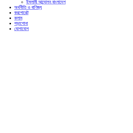
ইসলামী আন্দোলন বাংলাদেশ
অর্থনীতি ও বাণিজ্য
করপোরেট
কলাম
পড়াশোনা
যোগাযোগ