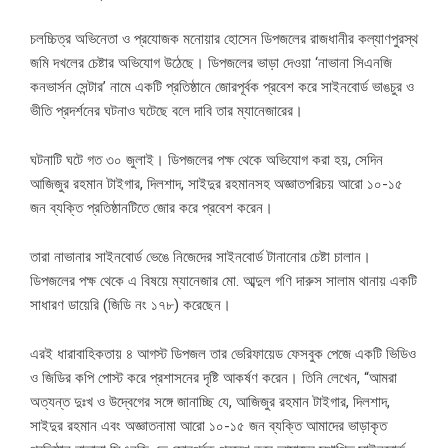
চলচ্চিত্র অভিনেতা ও প্রযোজক মনোয়ার হোসেন ডিপজলের রাজধানীর কল্যাণপুরস্থ
জমি দখলের চেষ্টার অভিযোগ উঠেছে। ডিপজলের ভাড়া দেওয়া ‘নাভানা সিএনজি
কনভার্সন সেন্টার’ নামে একটি প্রতিষ্ঠানে জোরপূর্বক প্রবেশ করে সাইনবোর্ড ভাঙচুর ও
ভীতি প্রদর্শনের ঘটনাও ঘটেছে বলে দাবি তার ম্যানেজারের।
ঘটনাটি ঘটে গত ৩০ জুলাই। ডিপজলের পক্ষ থেকে অভিযোগ করা হয়, সেদিন
আজিজুর রহমান টাইগার, দিলশাদ, সাইদুর রহমানসহ অজ্ঞাতপরিচয় আরো ১০-১৫
জন ব্যক্তি প্রতিষ্ঠানটিতে জোর করে প্রবেশ করেন।
তারা নাভানার সাইনবোর্ড ভেঙে নিজেদের সাইনবোর্ড টানানোর চেষ্টা চালান।
ডিপজলের পক্ষ থেকে এ বিষয়ে ম্যানেজার মো. আব্দুল গণি দারুস সালাম থানায় একটি
সাধারণ ডায়েরি (জিডি নং ১৭৮) করেছেন।
এরই ধারাবাহিকতায় ৪ আগস্ট ডিপজল তার ভেরিফায়েড ফেসবুক পেজে একটি ভিডিও
ও জিডির কপি পোস্ট করে প্রশাসনের দৃষ্টি আকর্ষণ করেন। তিনি লেখেন, “আমরা
অত্যন্ত দুঃখ ও উদ্বেগের সঙ্গে জানাচ্ছি যে, আজিজুর রহমান টাইগার, দিলশাদ,
সাইদুর রহমান এবং অজ্ঞাতনামা আরো ১০-১৫ জন ব্যক্তি আমাদের ভাড়াকৃত