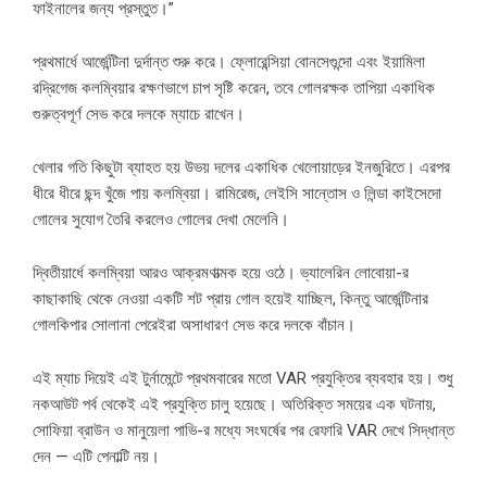
ফাইনালের জন্য প্রস্তুত।”
প্রথমার্ধে আর্জেন্টিনা দুর্দান্ত শুরু করে। ফ্লোরেন্সিয়া বোনসেগুন্দো এবং ইয়ামিলা
রদ্রিগেজ কলম্বিয়ার রক্ষণভাগে চাপ সৃষ্টি করেন, তবে গোলরক্ষক তাপিয়া একাধিক
গুরুত্বপূর্ণ সেভ করে দলকে ম্যাচে রাখেন।
খেলার গতি কিছুটা ব্যাহত হয় উভয় দলের একাধিক খেলোয়াড়ের ইনজুরিতে। এরপর
ধীরে ধীরে ছন্দ খুঁজে পায় কলম্বিয়া। রামিরেজ, লেইসি সান্তোস ও লিন্ডা কাইসেদো
গোলের সুযোগ তৈরি করলেও গোলের দেখা মেলেনি।
দ্বিতীয়ার্ধে কলম্বিয়া আরও আক্রমণাত্মক হয়ে ওঠে। ভ্যালেরিন লোবোয়া-র
কাছাকাছি থেকে নেওয়া একটি শট প্রায় গোল হয়েই যাচ্ছিল, কিন্তু আর্জেন্টিনার
গোলকিপার সোলানা পেরেইরা অসাধারণ সেভ করে দলকে বাঁচান।
এই ম্যাচ দিয়েই এই টুর্নামেন্টে প্রথমবারের মতো VAR প্রযুক্তির ব্যবহার হয়। শুধু
নকআউট পর্ব থেকেই এই প্রযুক্তি চালু হয়েছে। অতিরিক্ত সময়ের এক ঘটনায়,
সোফিয়া ব্রাউন ও মানুয়েলা পাভি-র মধ্যে সংঘর্ষের পর রেফারি VAR দেখে সিদ্ধান্ত
দেন — এটি পেনাল্টি নয়।