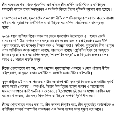
চীন সরকারের পক্ষ থেকে প্রকাশিত এই দলিলে চীন-মার্কিন অর্থনৈতিক ও বাণিজ্যিক
সম্পর্কের বাস্তব তথ্য উপস্থাপন ও সংশ্লিষ্ট বিষয়ে চীনের দৃষ্টিভঙ্গি ব্যাখ্যা করা হয়েছে।
শ্বেতপত্রে বলা হয়, যুক্তরাষ্ট্রে একতরফা নীতি ও প্রতিরক্ষামূলক প্রবণতা বাড়তে থাকায়
দুই দেশের স্বাভাবিক অর্থনৈতিক ও বাণিজ্যিক সহযোগিতা মারাত্মকভাবে বাধাগ্রস্ত
হচ্ছে।
২০১৮ সালে বাণিজ্য বিরোধ শুরুর পর থেকে যুক্তরাষ্ট্র ইতোমধ্যে ৫০ হাজার কোটি
ডলারের বেশি চীনা পণ্যের ওপর শুল্ক আরোপ করেছে এবং ধারাবাহিকভাবে এমন নীতি
গ্রহণ করেছে, যার উদ্দেশ্য চীনকে দমন ও নিয়ন্ত্রণ করা। সর্বশেষ, যুক্তরাষ্ট্র চীনা পণ্যের
ওপর অতিরিক্ত শুল্ক আরোপ করেছে, যার মধ্যে রয়েছে ‘ফেন্টানিল ইস্যু’কে অজুহাত
হিসেবে ব্যবহার করে আরোপিত শুল্ক, ‘পারস্পরিক শুল্ক’ এবং বিদ্যমান শুল্কের ওপর
আরও ৫০ শতাংশ বাড়তি শুল্ক।
চীনের শ্বেতপত্রে বলা হয়, এসব পদক্ষেপ যুক্তরাষ্ট্রের একঘরে ও জোর খাটানো নীতির
বহিঃপ্রকাশ, যা মুক্ত বাজার অর্থনীতি ও বহুপাক্ষিকতার নীতির পরিপন্থী।
যুক্তরাষ্ট্রের এই পদক্ষেপের জবাবে চীন জোরালো পাল্টা ব্যবস্থা নিয়েছে এবং জাতীয় স্বার্থ
রক্ষায় সচেষ্ট থেকেছে। পাশাপাশি, বিরোধ নিষ্পত্তির লক্ষ্যে সংলাপ ও আলোচনার
মাধ্যমে সমাধানে প্রতিশ্রুতিবদ্ধ থেকেছে। ইতোমধ্যে দুই দেশের মধ্যে একাধিক দফা
আলোচনা হয়েছে, যার লক্ষ্য দ্বিপাক্ষিক বাণিজ্যিক সম্পর্ক স্থিতিশীল করা।
চীনের শ্বেতপত্রে আরও বলা হয়, চীন সবসময় বিশ্বাস করে, চীন-যুক্তরাষ্ট্র অর্থনৈতিক ও
বাণিজ্যিক সম্পর্ক পারস্পরিক লাভজনক এবং উভয় পক্ষের জন্য সুফল বয়ে আনে।