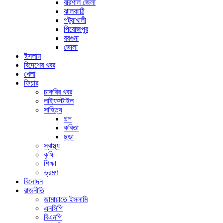
বরিশাল জেলা
ঝালকাঠি
পটুয়াখালী
পিরোজপুর
বরগুনা
ভোলা
ইসলাম
বিদেশের খবর
খেলা
ফিচার
চাকরির খবর
লাইফস্টাইল
সাহিত্য
গল্প
কবিতা
ছড়া
স্বাস্থ্য
কৃষি
শিক্ষা
ভ্রমণ
বিনোদন
রাজনীতি
জামায়াতে ইসলামি
এনসিপি
বিএনপি