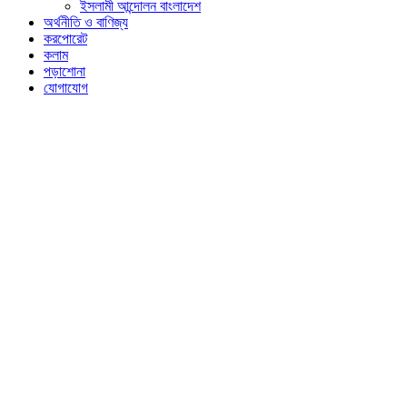
ইসলামী আন্দোলন বাংলাদেশ
অর্থনীতি ও বাণিজ্য
করপোরেট
কলাম
পড়াশোনা
যোগাযোগ