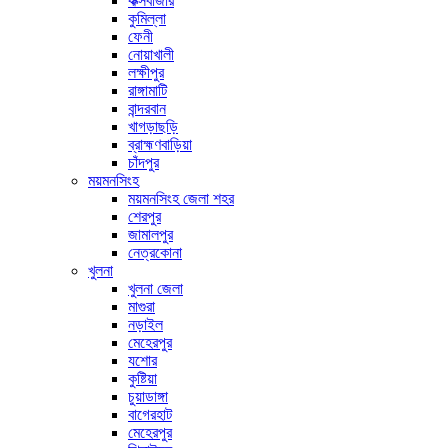
কক্সবাজার
কুমিল্লা
ফেনী
নোয়াখালী
লক্ষীপুর
রাঙ্গামাটি
বান্দরবান
খাগড়াছড়ি
ব্রাহ্মণবাড়িয়া
চাঁদপুর
ময়মনসিংহ
ময়মনসিংহ জেলা শহর
শেরপুর
জামালপুর
নেত্রকোনা
খুলনা
খুলনা জেলা
মাগুরা
নড়াইল
মেহেরপুর
যশোর
কুষ্টিয়া
চুয়াডাঙ্গা
বাগেরহাট
মেহেরপুর