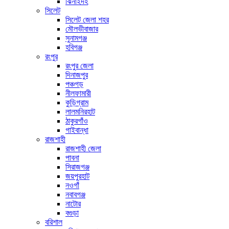
ঝিনাইদহ
সিলেট
সিলেট জেলা শহর
মৌলভীবাজার
সুনামগঞ্জ
হবিগঞ্জ
রংপুর
রংপুর জেলা
দিনাজপুর
পঞ্চগড়
নীলফামারী
কুড়িগ্রাম
লালমনিরহাট
ঠাকুরগাঁও
গাইবান্ধা
রাজশাহী
রাজশাহী জেলা
পাবনা
সিরাজগঞ্জ
জয়পুরহাট
নওগাঁ
নবাবগঞ্জ
নাটোর
বগুড়া
বরিশাল