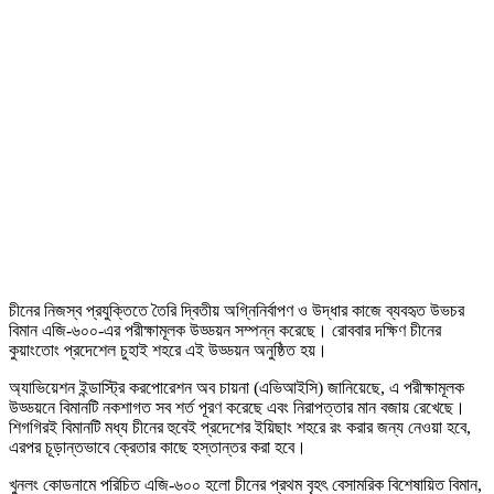
চীনের নিজস্ব প্রযুক্তিতে তৈরি দ্বিতীয় অগ্নিনির্বাপণ ও উদ্ধার কাজে ব্যবহৃত উভচর
বিমান এজি-৬০০-এর পরীক্ষামূলক উড্ডয়ন সম্পন্ন করেছে। রোববার দক্ষিণ চীনের
কুয়াংতোং প্রদেশেল চুহাই শহরে এই উড্ডয়ন অনুষ্ঠিত হয়।
অ্যাভিয়েশন ইন্ডাস্ট্রি করপোরেশন অব চায়না (এভিআইসি) জানিয়েছে, এ পরীক্ষামূলক
উড্ডয়নে বিমানটি নকশাগত সব শর্ত পূরণ করেছে এবং নিরাপত্তার মান বজায় রেখেছে।
শিগগিরই বিমানটি মধ্য চীনের হুবেই প্রদেশের ইয়িছাং শহরে রং করার জন্য নেওয়া হবে,
এরপর চূড়ান্তভাবে ক্রেতার কাছে হস্তান্তর করা হবে।
খুনলং কোডনামে পরিচিত এজি-৬০০ হলো চীনের প্রথম বৃহৎ বেসামরিক বিশেষায়িত বিমান,