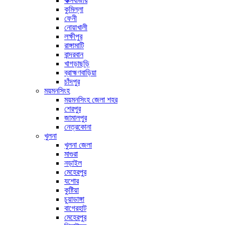
কক্সবাজার
কুমিল্লা
ফেনী
নোয়াখালী
লক্ষীপুর
রাঙ্গামাটি
বান্দরবান
খাগড়াছড়ি
ব্রাহ্মণবাড়িয়া
চাঁদপুর
ময়মনসিংহ
ময়মনসিংহ জেলা শহর
শেরপুর
জামালপুর
নেত্রকোনা
খুলনা
খুলনা জেলা
মাগুরা
নড়াইল
মেহেরপুর
যশোর
কুষ্টিয়া
চুয়াডাঙ্গা
বাগেরহাট
মেহেরপুর