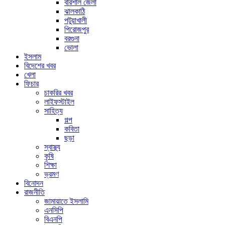
বরিশাল জেলা
ঝালকাঠি
পটুয়াখালী
পিরোজপুর
বরগুনা
ভোলা
ইসলাম
বিদেশের খবর
খেলা
ফিচার
চাকরির খবর
লাইফস্টাইল
সাহিত্য
গল্প
কবিতা
ছড়া
স্বাস্থ্য
কৃষি
শিক্ষা
ভ্রমণ
বিনোদন
রাজনীতি
জামায়াতে ইসলামি
এনসিপি
বিএনপি