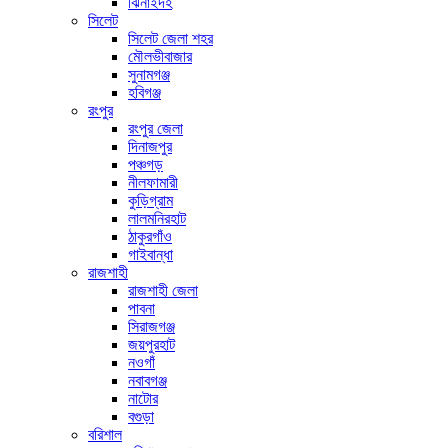
ঝিনাইদহ
সিলেট
সিলেট জেলা শহর
মৌলভীবাজার
সুনামগঞ্জ
হবিগঞ্জ
রংপুর
রংপুর জেলা
দিনাজপুর
পঞ্চগড়
নীলফামারী
কুড়িগ্রাম
লালমনিরহাট
ঠাকুরগাঁও
গাইবান্ধা
রাজশাহী
রাজশাহী জেলা
পাবনা
সিরাজগঞ্জ
জয়পুরহাট
নওগাঁ
নবাবগঞ্জ
নাটোর
বগুড়া
বরিশাল