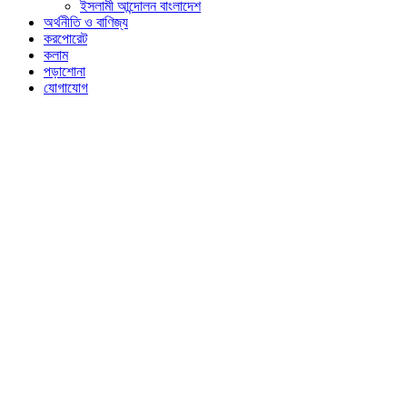
ইসলামী আন্দোলন বাংলাদেশ
অর্থনীতি ও বাণিজ্য
করপোরেট
কলাম
পড়াশোনা
যোগাযোগ