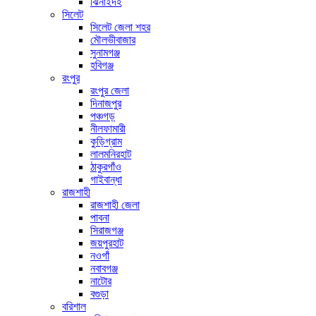
ঝিনাইদহ
সিলেট
সিলেট জেলা শহর
মৌলভীবাজার
সুনামগঞ্জ
হবিগঞ্জ
রংপুর
রংপুর জেলা
দিনাজপুর
পঞ্চগড়
নীলফামারী
কুড়িগ্রাম
লালমনিরহাট
ঠাকুরগাঁও
গাইবান্ধা
রাজশাহী
রাজশাহী জেলা
পাবনা
সিরাজগঞ্জ
জয়পুরহাট
নওগাঁ
নবাবগঞ্জ
নাটোর
বগুড়া
বরিশাল