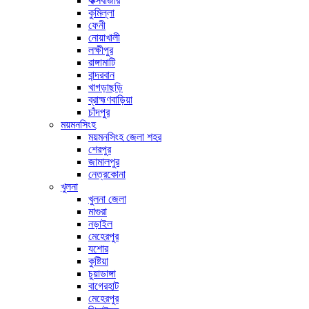
কক্সবাজার
কুমিল্লা
ফেনী
নোয়াখালী
লক্ষীপুর
রাঙ্গামাটি
বান্দরবান
খাগড়াছড়ি
ব্রাহ্মণবাড়িয়া
চাঁদপুর
ময়মনসিংহ
ময়মনসিংহ জেলা শহর
শেরপুর
জামালপুর
নেত্রকোনা
খুলনা
খুলনা জেলা
মাগুরা
নড়াইল
মেহেরপুর
যশোর
কুষ্টিয়া
চুয়াডাঙ্গা
বাগেরহাট
মেহেরপুর