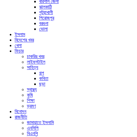
বরিশাল জেলা
ঝালকাঠি
পটুয়াখালী
পিরোজপুর
বরগুনা
ভোলা
ইসলাম
বিদেশের খবর
খেলা
ফিচার
চাকরির খবর
লাইফস্টাইল
সাহিত্য
গল্প
কবিতা
ছড়া
স্বাস্থ্য
কৃষি
শিক্ষা
ভ্রমণ
বিনোদন
রাজনীতি
জামায়াতে ইসলামি
এনসিপি
বিএনপি