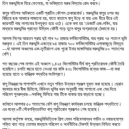
তিন মরুভূমিকে ঘিরে ফেলেছে, যা ভবিষ্যতে মরুর বিস্তার রোধ করবে।
বালুর গতিপথ আটকাতে একটি প্রাচীন কৌশল চেকারবোর্ড। মরুভূমির বালুর ওপর খড়
বিছিয়ে ছক আকারে সাজানো হয়, যাতে বাতাসে বালু উড়ে না যায় এবং ধীরে ধীরে ওই
জায়গাটি গাছ লাগানোর উপযুক্ত হয়ে ওঠে। একে বলা হয় ‘ডেজার্ট এজ-লকিং, যার
মাধ্যমে মরুভূমির প্রান্তে উদ্ভিদ বেষ্টনী গড়ে তুলে বালুর অগ্রযাত্রা ঠেকানো হয়।
আলসা লিগের আয়তন প্রায় দুই লাখ ৭০ হাজার বর্গকিলোমিটার, যার প্রায় ৭৪ শতাংশ ভূমি
মরুকৃত। এই তিন মরুভূমি একত্রে ৯৪ হাজার ৭০০ বর্গকিলোমিটার এলাকাজুড়ে বিস্তৃত
—যা আলসা অঞ্চলের এক-তৃতীয়াংশ এবং পুরো ইনার মঙ্গোলিয়ার মরুভূমির ৮০ শতাংশের
বেশি।
গত বছরের শেষ নাগাদ এই অঞ্চলে ১,৪২৫ কিলোমিটার দীর্ঘ বালু প্রতিরোধক বেষ্টনী তৈরি
হয়েছিল। চলতি বছরে হাতে নেওয়া হয় বাকি ৪৩১ কিলোমিটার বন্ধের কাজ—যা করা
হয়েছে হাতে ও যান্ত্রিক পদ্ধতির সংমিশ্রণে।
বালু নিয়ন্ত্রণের পাশাপাশি এখানে নতুন শক্তি উন্নয়ন প্রকল্প যুক্ত করা হয়েছে। ড্রোন
ব্যবহার করে বীজ ছিটানো, বিভিন্ন ভূমির ধরন অনুযায়ী গাছ লাগানো এবং ঘের দিয়ে
পরিবেশ পুনরুদ্ধার—সবকিছু মিলিয়ে গাছ টিকে থাকার হার বাড়ানো হচ্ছে।
বর্তমানে আলসার ৫০ শতাংশের বেশি বালু নিয়ন্ত্রণ কার্যক্রম চলছে যান্ত্রিক পদ্ধতিতে।
এর মধ্যে ৮টি সৌরশক্তিচালিত বালু প্রতিরোধ প্রকল্পও শেষ হয়েছে।
আলসা কর্তৃপক্ষ বলছে, মরুভূমিভিত্তিক শিল্প যেমন পরিবেশবান্ধব পর্যটন ও নবায়নযোগ্য
শক্তি খাত গড়ে তোলার মাধ্যমে পরিবেশ ও অর্থনীতির টেকসই উন্নয়ন নিশ্চিত করতে