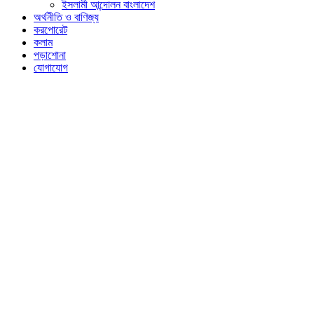
ইসলামী আন্দোলন বাংলাদেশ
অর্থনীতি ও বাণিজ্য
করপোরেট
কলাম
পড়াশোনা
যোগাযোগ