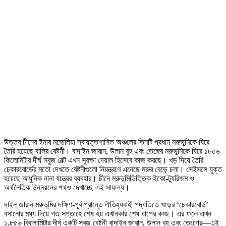
উত্তর চীনের ইনার মঙ্গোলিয়া স্বায়ত্তশাসিত অঞ্চলের তিনটি প্রধান মরুভূমিকে ঘিরে
তৈরি হয়েছে বালির বেষ্টনী। বাদাইন জারান, উলান বুহ এবং তেঙ্গের মরুভূমিকে ঘিরে ১৮৫৬
কিলোমিটার দীর্ঘ সবুজ বেল্ট এখন সুরক্ষা দেয়াল হিসেবে কাজ করছে। খড় দিয়ে তৈরি
চেকারবোর্ডের মতো দেখতে বেষ্টনীগুলো নিয়ন্ত্রণে এনেছে মরুর বেড়ে চলা। সেইসঙ্গে যুক্ত
হয়েছে আধুনিক নানা যন্ত্রের ব্যবহার। চীনে মরুভূমিভিত্তিক ইকো-ট্যুরিজম ও
অর্থনৈতিক উন্নয়নের পথও দেখাচ্ছে এই সাফল্য।
দাইন জারান মরুভূমির দক্ষিণ-পূর্ব প্রান্তে ঐতিহ্যবাহী পদ্ধতিতে খড়ের ‘চেকারবোর্ড’
বসানোর মধ্য দিয়ে গত সপ্তাহে শেষ হয় এখানকার শেষ ধাপের কাজ। এর ফলে এখন
১,৮৫৬ কিলোমিটার দীর্ঘ একটি সবুজ বেষ্টনী বাদাইন জারান, উলান বুহ এবং তেংগের—এই