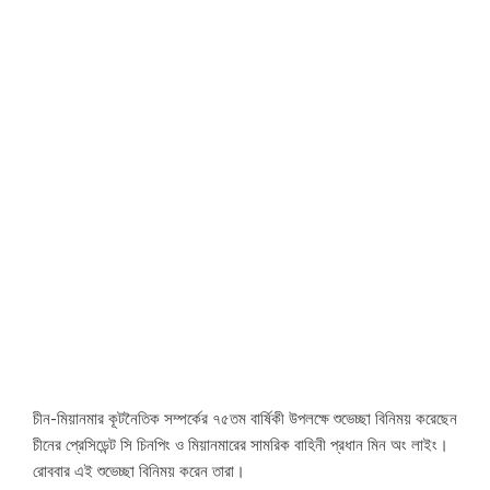
চীন-মিয়ানমার কূটনৈতিক সম্পর্কের ৭৫তম বার্ষিকী উপলক্ষে শুভেচ্ছা বিনিময় করেছেন
চীনের প্রেসিডেন্ট সি চিনপিং ও মিয়ানমারের সামরিক বাহিনী প্রধান মিন অং লাইং।
রোববার এই শুভেচ্ছা বিনিময় করেন তারা।