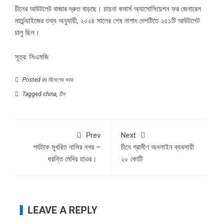
চীনের আউটলেট বাজার দ্রুত বাড়ছে। চায়না কমার্স অ্যাসোসিয়েশন ফর জেনারেল
মার্চেন্ডাইজের তথ্য অনুযায়ী, ২০২৪ সালের শেষ নাগাদ দেশটিতে ২৫১টি আউটলেট
চালু ছিল।
সূত্র:
সিএমজি
Posted in
বিদেশের খবর
Tagged
china
,
চীন
Prev
Next
পর্যটকে মুখরিত নাসির নগর –
চীনে গ্রামীণ অনলাইন ব্যবসায়ী
ধরন্তি মেদির হাওর।
২০ কোটি
LEAVE A REPLY