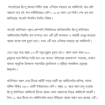
শাংহাইয়ের ছিংপু জেলায় নির্মিত হচ্ছে এশিয়ার সবচেয়ে বড় আউটলেট, যার মোট
আয়তন হবে দুই লাখ বর্গমিটারেরও বেশি। ২০২৬ সালে এর নির্মাণ শেষ হবে বলে
জানিয়েছে শাংহাই সিনমিন ইভনিং নিউজ।
শাংহাই বাইলিয়ান গ্রুপ কোম্পানি লিমিটেডের মালিকানাধীন ছিংপু বাইলিয়ান
আউটলেটের দ্বিতীয় ধাপ সম্পন্ন হলে এটি দুটি যানবাহন ও পদচারী সেতুর মাধ্যমে
প্রথম ধাপের সঙ্গে যুক্ত হবে। তখন এটি হবে এশিয়ার সবচেয়ে বড় আউটলেট।
এতে নতুন করে প্রায় ১০০টি নতুন ব্র্যান্ড যুক্ত হবে। আগে থেকে থাকা ৬০০
ব্র্যান্ডের সঙ্গে মিলিয়ে তৈরি হবে এক অনন্য ‘মাইক্রো-ভ্যাকেশন’ গন্তব্য, যেখানে
থাকবে আধুনিক শিল্পকলা গ্যালারির নান্দনিকতা ও ক্রীড়া-সামাজিক কেন্দ্রের
উচ্ছ্বাস।
বাইলিয়ান গ্রুপ এখন চীনের আটটি শহরে নয়টি বড় আউটলেটের মালিক, যাদের
বার্ষিক বিক্রি ১৬০০ কোটি ইউয়ানেরও বেশি। প্রায় ২০ বছর আগে চালু হওয়ায়
ছিংপু বাইলিয়ান আউটলেট চীনের প্রথম খোলা আকাশের নিচের আউটলেট মার্কেট।
টানা ১১ বছর চীনের সব আউটলেটের মধ্যে বিক্রিতে প্রথম স্থান ধরে রেখেছে এটি।